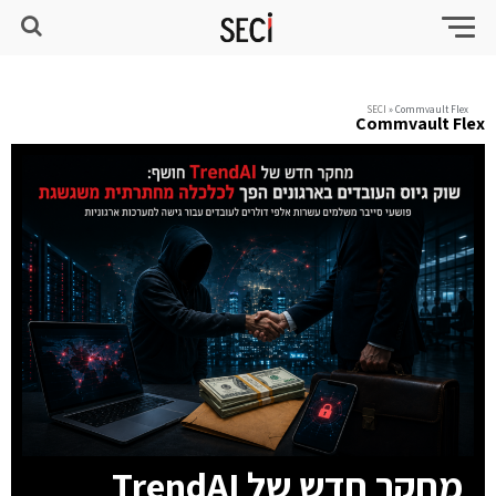
SECI
»
Commvault Flex
Commvault Flex
מחקר חדש של TrendAI