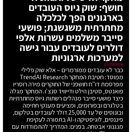
חושף: שוק גיוס העובדים
בארגונים הפך לכלכלה
מחתרתית משגשגת; פושעי
סייבר משלמים עשרות אלפי
דולרים לעובדים עבור גישה
למערכות ארגוניות
05/08/2026
כבר לא עובדים ממורמרים – אלא שוק פלילי
ממוסד: חטיבת המחקר TrendAI Research
מפרסמת דו"ח חושפני של החוקרים מירה רוסריו
פואנטס, סטיבן הילט ודייוויד סנצ'ו. המחקר מגלה
כיצד פושעי סייבר מנהלים רשתות גיוס מחתרתיות
בטלגרם ובפורומים, ומציעים מענקי חתימה
ובונוסים של עד 25,000 דולר לעובדים בטלקום,
פיננסים, לוגיסטיקה ו-AI בתמורה לעקיפת
מנגנוני אבטחה. בפנים: המדריך להתמודדות עם