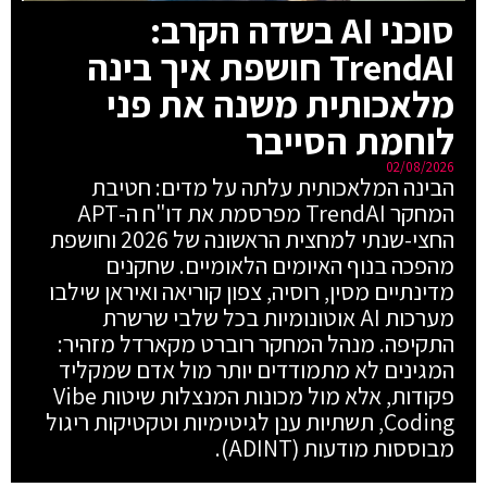
סוכני AI בשדה הקרב:
TrendAI חושפת איך בינה
מלאכותית משנה את פני
לוחמת הסייבר
02/08/2026
הבינה המלאכותית עלתה על מדים: חטיבת
המחקר TrendAI מפרסמת את דו"ח ה-APT
החצי-שנתי למחצית הראשונה של 2026 וחושפת
מהפכה בנוף האיומים הלאומיים. שחקנים
מדינתיים מסין, רוסיה, צפון קוריאה ואיראן שילבו
מערכות AI אוטונומיות בכל שלבי שרשרת
התקיפה. מנהל המחקר רוברט מקארדל מזהיר:
המגינים לא מתמודדים יותר מול אדם שמקליד
פקודות, אלא מול מכונות המנצלות שיטות Vibe
Coding, תשתיות ענן לגיטימיות וטקטיקות ריגול
מבוססות מודעות (ADINT).