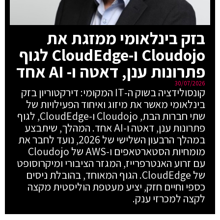
בזק בינלאומי ממזגת את
Cloudojo ו-CloudEdge לגוף
פתרונות ענן, דאטה ו- AI אחד
30/07/2026
קונסולידציה בשוק ה-IT המקומי: דירקטוריון בזק
בינלאומי מאשר את מיזוג ואיחוד הפעילויות של
שתי חברות הבת, Cloudojo ו-CloudEdge, לגוף
פתרונות ענן, דאטה ו-AI אחד. המהלך, שיתבצע
במהלך הרבעון השלישי של 2026, נועד לחבר את
מומחיות הסטארטאפים ו-AWS של Cloudojo
עם זרוע האנטרפרייז, המגזר הציבורי ומיקרוסופט
של CloudEdge. הגוף המאוחד, בהובלת ניסים
כספי וחיים חזק, יציע מעטפת הוליסטית מקצה
לקצה למכרזי ענק.