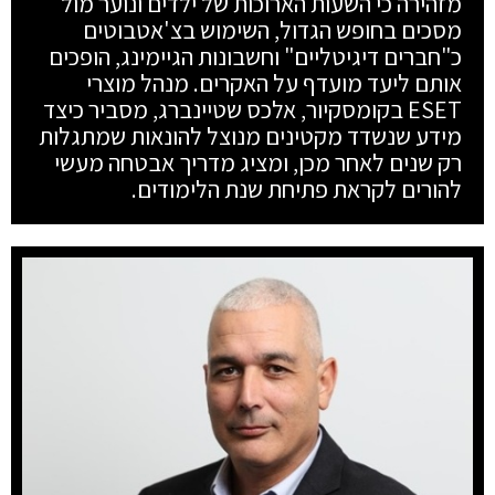
מזהירה כי השעות הארוכות של ילדים ונוער מול
מסכים בחופש הגדול, השימוש בצ'אטבוטים
כ"חברים דיגיטליים" וחשבונות הגיימינג, הופכים
אותם ליעד מועדף על האקרים. מנהל מוצרי
ESET בקומסקיור, אלכס שטיינברג, מסביר כיצד
מידע שנשדד מקטינים מנוצל להונאות שמתגלות
רק שנים לאחר מכן, ומציג מדריך אבטחה מעשי
להורים לקראת פתיחת שנת הלימודים.