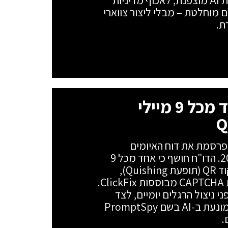
ומעניק לארגונים יכולת לבדוק תעבורת AI מוצפנת, לאכוף מדיניות
 נתונים מוחלטת – מבלי ליצור צווארי
ת.
אל תסרקו את זה – אחד מכל 9 מיילי
רקו בלי לבדוק: חברת ESET מפרסמת את דוח האיומים
החצי-שנתי למחצית הראשונה של 2026. הדו"ח חושף כי אחד מכל 9
מיילי פישינג (11%) מבוסס כעת על קוד QR (תופעת Quishing),
ומצביע על זינוק של 108% במלכודות CAPTCHA מבוססות ClickFix.
 ניצול הרגלים יומיים, לצד
חשיפה ראשונה של נוזקת אנדרואיד המונעת ב-AI בשם PromptSpy