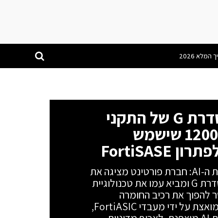
פורטינט מרחיבה את סדרת G של התקני
FortiGate עם הדגם 1200G שישמש
FortiSAS
עידן ה-SASE Firewall מגיע לתשתיות ה-AI: חברת פורטינט מציגה את
דגם FortiGate 1200G, המצטרף לסדרת G ומביא עמו את טכנולוגיית
פתרון מאפשר להפוך את רכיב החומרה
המקומי לנקודת גישה (POP) עננית המואצת על ידי מעבדי FortiASIC,