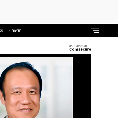
חדשות
מא
SECI
»
Comsecure
Comsecure