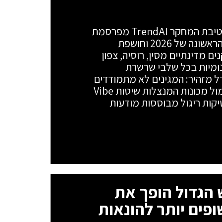
הבינה המלאכותית עלתה על מדים: חטיבת המחקר TrendAI מפרסמת
את דו"ח ה-APT החצי-שנתי למחצית הראשונה של 2026 וחושפת
ם מדינתיים מסין, רוסיה, צפון
ראן שילבו מערכות AI אוטונומיות בכל שלבי שרשרת
 מזהיר: המגינים לא מתמודדים
יותר מול אדם שמקליד פקודות, אלא מול מכונות המנצלות שיטות Vibe
טקטיקות ריגול מבוססות מודעות
פש הגדול הופך את
ופים יותר להונאות