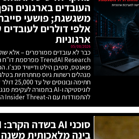
העובדים בארגונים הפ
משגשגת; פושעי סייבר
אלפי דולרים לעובדים 
ארגוניות
05/08/2026
כבר לא עובדים ממורמרים – אלא שוק
TrendAI Research מפר
פואנטס, סטיבן הילט ודייוויד סנצ'ו. 
מנהלים רשתות גיוס מחתרתיות בטלגר
חתימה ובונו
לוגיסטיקה ו-AI בתמורה לעקי
להתמודדות עם ה-Insider Threat החדש.
בינה מלאכותית משנה 