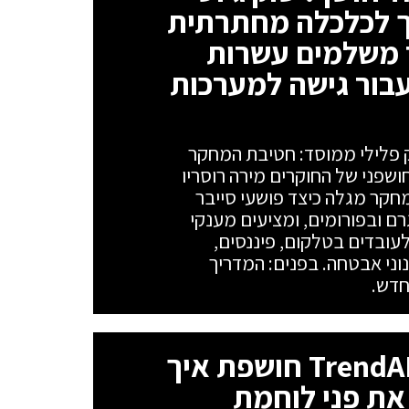
ך לכלכלה מחתרתית
 משלמים עשרות
עבור גישה למערכות
 פלילי ממוסד: חטיבת המחקר
סמת דו"ח חושפני של החוקרים מירה רוסריו
המחקר מגלה כיצד פושעי סייבר
ם ובפורומים, ומציעים מענקי
סים של עד 25,000 דולר לעובדים בטלקום, פיננסים,
פת מנגנוני אבטחה. בפנים: המדריך
סוכני AI בשדה הקרב: TrendAI חושפת איך
את פני לוחמת