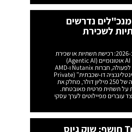
בר ל-Agentic AI: מנכ"לים נדרשים
יות לשכירת
הדילמה האסטרטגית של המנכ"לים ב-2026: רכישת תשתיות או שכירת
מודלים בענן? על רקע המעבר לסוכני AI אוטונומיים (Agentic AI)
והתפוצצות צריכת הטוקנים ל-20,000 לפעולה, חברות Nutanix ו-AMD
מציגות ארכיטקטורה היברידית של "אינטליגנציה דו-שכבתית" (Private
AI Factory). המודל, הנתמך בהשקעה של 250 מיליון דולר, מחלק את
משימות רצות על תשתית פרטית מאובטחת.
צד עוברים מפיילוטים לערך עסקי
מחקר חדש של TrendAI חושף: שוק גיוס