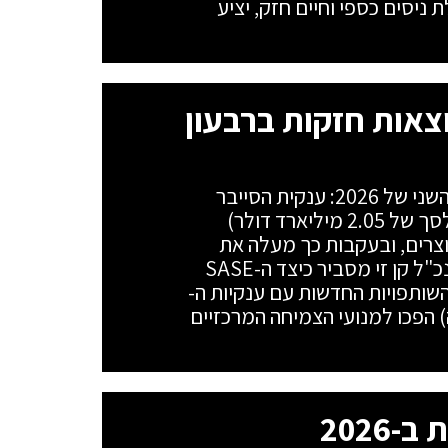
מאוחד, בהובלת ניסים כספי וחיים חזק, יציע
צאות חזקות ברבעון
פורטינט מנפצת את התחזיות לרבעון השני של 2026: ענקית הסייבר
מדווחת על זינוק של 26% בהכנסות (לסך של 2.05 מיליארד דולר)
5 בהכנסות ממוצרים, ובעקבות כך מעלה את
התחזית השנתית קדימה. המייסד והמנכ"ל קן זי מסביר כיצד ה-SASE
Firew, ארכיטקטורת ה-FortiOS והשותפויות החדשות עם ענקיות ה-
 ואנבידיה) הפכו למנועי הצמיחה המרכזיים
2026