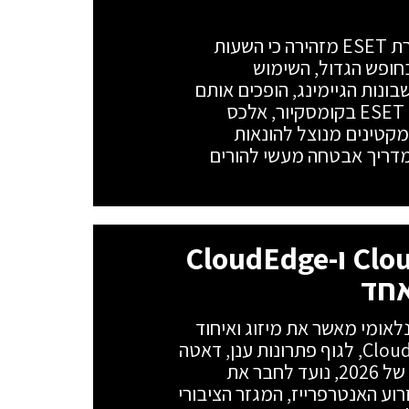
שוד הזהות השקט של דור האלפא: חברת ESET מזהירה כי השעות
בחופש הגדול, השימוש
ונות הגיימינג, הופכים אותם
ליעד מועדף על האקרים. מנהל מוצרי ESET בקומסקיור, אלכס
קטינים מנוצל להונאות
מדריך אבטחה מעשי להורים
בזק בינלאומי ממזגת את Cloudojo ו-CloudEdge
ריון בזק בינלאומי מאשר את מיזוג ואיחוד
הפעילויות של שתי חברות הבת, Cloudojo ו-CloudEdge, לגוף פתרונות ענן, דאטה
ו-AI אחד. המהלך, שיתבצע במהלך הרבעון השלישי של 2026, נועד לחבר את
סטארטאפים ו-AWS של Cloudojo עם זרוע האנטרפרייז, המגזר הציבורי