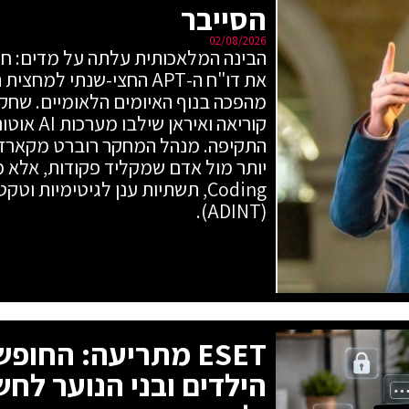
הסייבר
02/08/2026
מהפכה בנוף האיומים הלאומיים. שחקני
קוריאה ואי
התקיפה. מנהל המחקר רוברט מקארדל
Coding, תשתיות ענן לגיטימיות ו
(ADINT).
ESET מתריעה: החו
הילדים ובני הנוער לחש