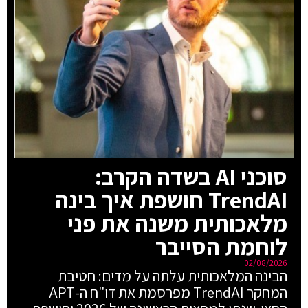
סוכני AI בשדה הקרב:
TrendAI חושפת איך בינה
מלאכותית משנה את פני
לוחמת הסייבר
02/08/2026
הבינה המלאכותית עלתה על מדים: חטיבת
המחקר TrendAI מפרסמת את דו"ח ה-APT