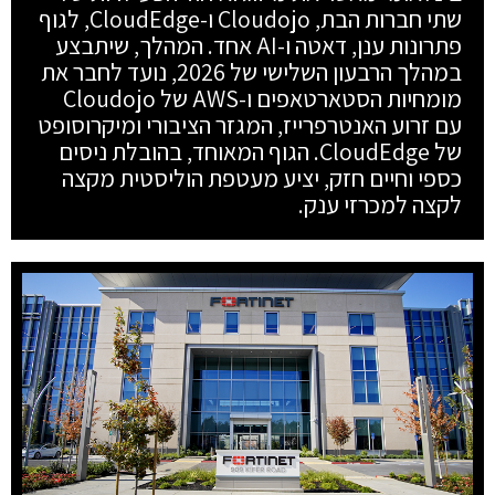
שתי חברות הבת, Cloudojo ו-CloudEdge, לגוף
פתרונות ענן, דאטה ו-AI אחד. המהלך, שיתבצע
במהלך הרבעון השלישי של 2026, נועד לחבר את
מומחיות הסטארטאפים ו-AWS של Cloudojo
עם זרוע האנטרפרייז, המגזר הציבורי ומיקרוסופט
של CloudEdge. הגוף המאוחד, בהובלת ניסים
כספי וחיים חזק, יציע מעטפת הוליסטית מקצה
לקצה למכרזי ענק.