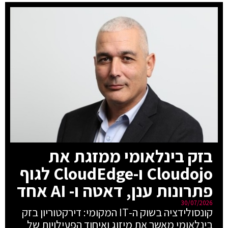
בזק בינלאומי ממזגת את
Cloudojo ו-CloudEdge לגוף
פתרונות ענן, דאטה ו- AI אחד
30/07/2026
קונסולידציה בשוק ה-IT המקומי: דירקטוריון בזק
בינלאומי מאשר את מיזוג ואיחוד הפעילויות של