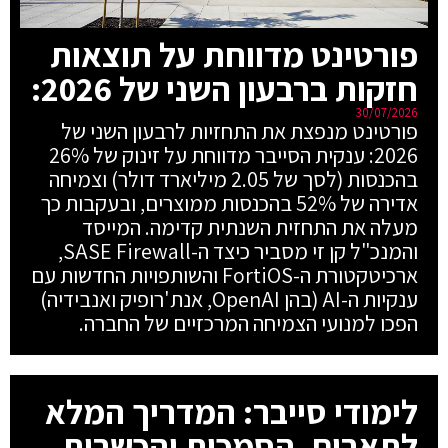
פורטינט מדווחת על תוצאות
חזקות ברבעון השני של 2026:
30/07/2026
פורטינט מנפצת את התחזיות לרבעון השני של
2026: ענקית הסייבר מדווחת על זינוק של 26%
בהכנסות (לסך של 2.05 מיליארד דולר) וצמיחה
אדירה של 52% בהכנסות ממוצרים, ובעקבות כך
מעלה את התחזית השנתית קדימה. המייסד
והמנכ"ל קן זי מסביר כיצד ה-SASE Firewall,
ארכיטקטורת ה-FortiOS והשותפויות החדשות עם
ענקיות ה-AI (בהן OpenAI, אנת'רופיק ואנבידיה)
הפכו למנועי הצמיחה המרכזיים של החברה.
לימודי סייבר: המדריך המלא
לתארים, הסמכות והכשרות