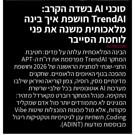
סוכני AI בשדה הקרב:
TrendAI חושפת איך בינה
מלאכותית משנה את פני
לוחמת הסייבר
02/08/2026
הבינה המלאכותית עלתה על מדים: חטיבת
המחקר TrendAI מפרסמת את דו"ח ה-APT
החצי-שנתי למחצית הראשונה של 2026 וחושפת
מהפכה בנוף האיומים הלאומיים. שחקנים
מדינתיים מסין, רוסיה, צפון קוריאה ואיראן שילבו
מערכות AI אוטונומיות בכל שלבי שרשרת
התקיפה. מנהל המחקר רוברט מקארדל מזהיר:
המגינים לא מתמודדים יותר מול אדם שמקליד
פקודות, אלא מול מכונות המנצלות שיטות Vibe
Coding, תשתיות ענן לגיטימיות וטקטיקות ריגול
מבוססות מודעות (ADINT).