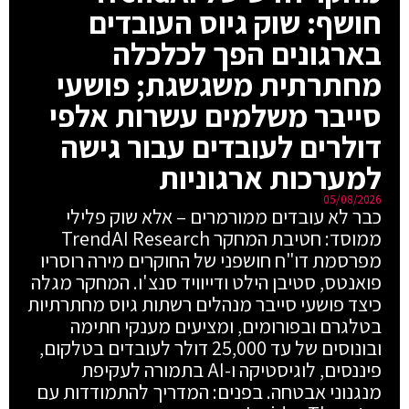
חושף: שוק גיוס העובדים
בארגונים הפך לכלכלה
מחתרתית משגשגת; פושעי
סייבר משלמים עשרות אלפי
דולרים לעובדים עבור גישה
למערכות ארגוניות
05/08/2026
כבר לא עובדים ממורמרים – אלא שוק פלילי
ממוסד: חטיבת המחקר TrendAI Research
מפרסמת דו"ח חושפני של החוקרים מירה רוסריו
פואנטס, סטיבן הילט ודייוויד סנצ'ו. המחקר מגלה
כיצד פושעי סייבר מנהלים רשתות גיוס מחתרתיות
בטלגרם ובפורומים, ומציעים מענקי חתימה
ובונוסים של עד 25,000 דולר לעובדים בטלקום,
פיננסים, לוגיסטיקה ו-AI בתמורה לעקיפת
מנגנוני אבטחה. בפנים: המדריך להתמודדות עם