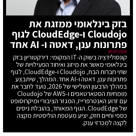
בזק בינלאומי ממזגת את
Cloudojo ו-CloudEdge לגוף
פתרונות ענן, דאטה ו- AI אחד
30/07/2026
קונסולידציה בשוק ה-IT המקומי: דירקטוריון בזק
בינלאומי מאשר את מיזוג ואיחוד הפעילויות של
שתי חברות הבת, Cloudojo ו-CloudEdge, לגוף
פתרונות ענן, דאטה ו-AI אחד. המהלך, שיתבצע
במהלך הרבעון השלישי של 2026, נועד לחבר את
מומחיות הסטארטאפים ו-AWS של Cloudojo
עם זרוע האנטרפרייז, המגזר הציבורי ומיקרוסופט
של CloudEdge. הגוף המאוחד, בהובלת ניסים
כספי וחיים חזק, יציע מעטפת הוליסטית מקצה
לקצה למכרזי ענק.