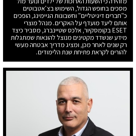
מזהירה כי השעות הארוכות של ילדים ונוער מול
מסכים בחופש הגדול, השימוש בצ'אטבוטים
כ"חברים דיגיטליים" וחשבונות הגיימינג, הופכים
אותם ליעד מועדף על האקרים. מנהל מוצרי
ESET בקומסקיור, אלכס שטיינברג, מסביר כיצד
מידע שנשדד מקטינים מנוצל להונאות שמתגלות
רק שנים לאחר מכן, ומציג מדריך אבטחה מעשי
להורים לקראת פתיחת שנת הלימודים.