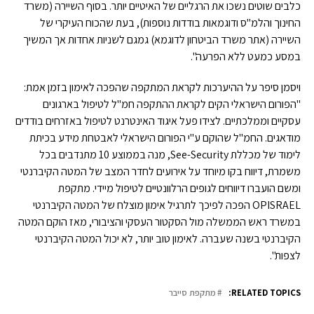
כלבים שוטים נשכו את הרגליים של האיטיים יותר. בסוף השיירה (משרד
החינוך והלמ"ס ודוגמאות בודדות נוספות), בעת שהכוח העיקרי של
השיירה (אתר משרד הביטחון לדוגמא) גמגם לשניות אחדות אך המשיך
במסע כמעט ללא הפרעה".
ויסמן סיפר על ההיערכות לקראת המתקפה שהפכה לאימון בזמן אמת:
"הפורום הישראלי הקים לקראת ההתקפה חמ"ל לטיפול בארגונים
עסקיים וממלכתיים. לצידו פעל איגוד האינטרנט לטיפול באזרחים בודדים
מודאגים. החמ"ל שהוקם ע"י הפורום הישראלי לאבטחת מידע בכיתת
לימוד של מכללת See-Security, מנה בממוצע 10 מתנדבים בכל
משמרת, דיווח בקו מיוחד על אירועים לחדר המצב של המטה הקיברנטי
ומשם הועברו דיווחים לגופים הרלוונטיים לטיפול מיידי. מתקפת
OPISRAEL הפכה לפיכך לתרגיל אימון מוצלח של המטה הקיברנטי
במשרד ראש הממשלה מול הסקטור העסקי והציבורי, מאז הוקם המטה
הקיברנטי בשנה שעברה. לאימון טוב יותר, לא יכול המטה הקיברנטי
לצפות".
RELATED TOPICS:
מתקפת סייבר