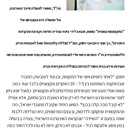
צה"ל, מאשר לפעולת סייבר מאורגנת,
וכל הפעולה היא בעצם סוג של
"התקוממות עממית" נוספת, שבאה לידי ביטוי במדיה חדשה וקורצת שנקראת
אינטרנט", כך אמר היום אבי ויסמן, מנכ"ל מכללת See-Security לאבטחת מידע
וללוחמת מידע ויו"ר הפורום הישראלי לאבטחת מידע, שהופיע בפני סטודנטים מהנדסת
מערכות מידע בבית הספר להנדסה במכללה האקדמית כנרת.
ויסמן: "לאחר כיומיים וחצי של התקפות, ובניגוד למובטח, התברר
שבהתקפה השתתפו בין 5 ל – 10 האקרים מקצועיים בלבד ועוד כמה
מאות ואולי מעט יותר מצטרפים מתלהמים ולא מקצועיים. כפועל יוצא ניתן
לומר שהאינטרנט הישראלי לא רק שלא הושבת כהבטחתם, אלא אפילו
"לא קיבל מכה קלה בכנף". הסיוע היחיד שקיבלו מתנגדי ישראל, היה
מהתקשורת שזקוקה לדרמות, ובעצם הפרסומים, היא הצליחה ללבות
אותה בפעם זו. "השיירה" שנקראת האינטרנט הישראלי, צעדה בבטחה
במין מסע אלונקות רגיל – אבנים לא נזרקו, יריות לא נורו ולכל היותר כמה