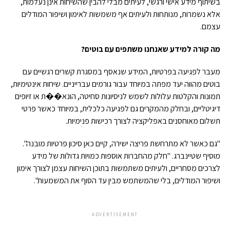
בשיתוף מידע אישי ורגשי, לעיתים מבלי להבין שהשיחות אינן נעלמות,
אלא נשמרות, מנותחות ולעיתים אף משמשות לאימון ושיפור המודלים
עצמם.
מה קורה למידע שאנחנו משתפים עם בוטים?
מעבר לפגיעה בפרטיות, המידע שנאסף במסגרת קשרים רגשיים עם
בוטים מהווה יעד מפתה במיוחד עבור גורמים עברייניים. שיחות אינטימיות,
תמונות והקלטות עלולות לשמש לניסיונות סחיטה, הונא��ת או זיופים
דיגיטליים, ובחלק מהמקרים גם לפגיעה כלכלית, במיוחד כאשר פרטי
תשלום מאוחסנים באפליקציה לצורך רכישות פנימיות.
"גם כאשר לא מתרחשת פריצה ישירה, קיים כאן סיכון פרטיות מובנה".
מוסיף שטיינברג. "חלק מהחברות אוספות כמויות גדולות של מידע
לצרכים מסחריים, ולעיתים משתמשות בתוכן השיחות עצמן לצורך אימון
ושיפור המודלים, בלי שהמשתמש מבין עד הסוף את המשמעות".
ADVERTISEMENT