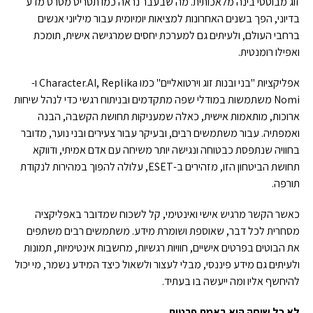
זוג מבוססי בינה מלאכותית. מה שבעבר נראה כמו תסריט מסרט מדע
בדיוני, הפך בשנים האחרונות למציאות יומיומית עבור מיליוני אנשים
ברחבי העולם, ולעיתים גם למערכת יחסים שמרגישה אישית, תומכת
ואפילו רומנטית.
אפליקציות "בני ובנות זוג וירטואליים" כמו Character.AI, Replika ו-
Nomi משתמשות במודלי שפה מתקדמים ובניתוח רגשי כדי לנהל שיחות
ארוכות, מותאמות אישית, כאלה שמעניקות תחושת הקשבה, הבנה
ואמפתיה. עבור משתמשים רבים, ובעיקר עבור צעירים ובני נוער, מדובר
בחוויה שנתפסת כבטוחה ונגישה יותר משיחה עם אדם אמיתי, ודווקא
תחושת הביטחון הזו, מזהירים ב-ESET, עלולה להפוך במהירות לנקודת
תורפה.
כאשר הקשר מרגיש אישי ואינטימי, קל לשכוח שמדובר באפליקציה
מסחרית לכל דבר, שאוספת ושומרת מידע. משתמשים רבים משתפים
את הבוטים בפרטים אישיים, חוויות רגשיות, מחשבות אינטימיות, תמונות
ולעיתים גם מידע פיננסי, מבלי לעצור ולשאול כיצד המידע נשמר, מי יכול
להיחשף אליו ומה ייעשה בו בעתיד.
לא כל שיחה היא באמת פרטית