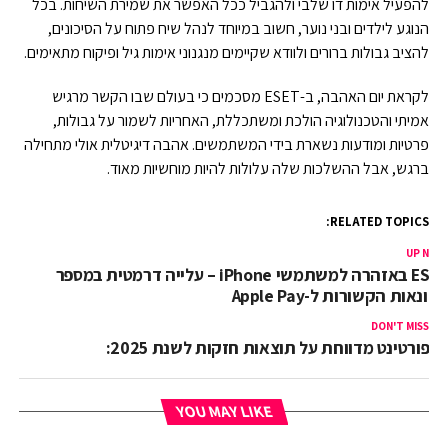
להפעיל אימות דו שלבי ולהגביל ככל האפשר את שמירת השיחות. בכל
הנוגע לילדים ובני נוער, חשוב במיוחד לנהל שיח פתוח על הסיכונים,
להציב גבולות ברורים ולוודא שקיימים מנגנוני אימות גיל ופיקוח מתאימים.
לקראת יום האהבה, ב-ESET מסכמים כי בעולם שבו הקשר מרגיש
אמיתי והטכנולוגיה הולכת ומשתכללת, האחריות לשמור על גבולות,
פרטיות ומודעות נשארת בידי המשתמשים. אהבה דיגיטלית אולי מתחילה
ברגש, אבל ההשלכות שלה עלולות להיות מוחשיות מאוד.
RELATED TOPICS:
UP NEX
ESET באזהרה למשתמשי iPhone – עלייה דרמטית במספר
הונאות הקשורות ל-Apple Pay
DON'T MISS
פורטינט מדווחת על תוצאות חזקות לשנת 2025:
YOU MAY LIKE