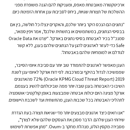
ארכיטקטורה מאובטחת מאפס, ומעניקות להם הגנה משופרת מפני
ההשלכות של תצורות שגויות, ביחס לסביבות ענן אחרות הזמינות כיום.
"נתונים הם הנכס היקר ביותר שלכם, והאקרים ינצלו כל חולשה, בין אם
בבסיסי הנתונים, במשתמשים או בתשתית שלכם", אמר ויפין סמאר,
סמנכ"ל בכיר לאבטחת בסיסי נתונים באורקל. "יצרנו את Oracle Data
Safe כדי לעזור לארגונים להגן על הנתונים שלהם בענן, ללא קשר
לגודלם או למומחיות שלהם באבטחה".
הענן מאפשר לארגונים להתמודד טוב יותר עם סביבת איומי הסייבר,
שממשיכה לגדול בהיקף ובמורכבות. לפי דוח אורקל לאיומי ענן לשנת
2019 (Oracle KPMG Cloud Threat Report) 72% מהארגונים
השיבו כי האבטחה בענן טובה יותר ממה שביכולתם להשיג בעצמם.
אורקל מציגה היום יכולות אבטחה שמבצעות באופן קולקטיבי אוטומציה
לתהליכי האבטחה בכל שכבות הענן, מהתשתית ועד לשכבת היישומים.
"אנו רואים כיצד ארגונים מבצעים יותר מדי שגיאות תצורה בעת הגדרת
שירותי הענן שלהם. הדבר מסכן את העסקים שלהם שלא לצורך”,
מסבירה מקסין הולט, מנהלת מחקר ב-Ovum. "מתן אפשרות לשימוש