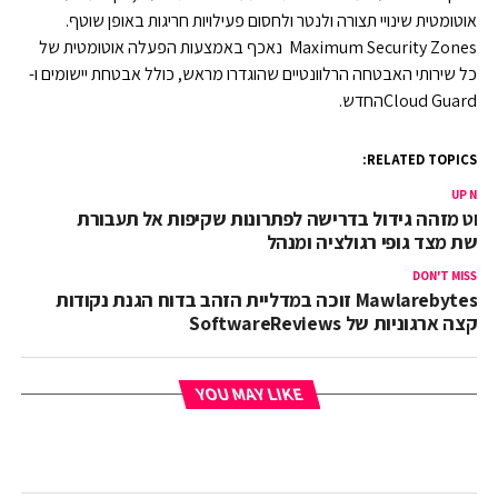
אוטומטית שינויי תצורה ולנטר ולחסום פעילויות חריגות באופן שוטף.
Maximum Security Zones נאכף באמצעות הפעלה אוטומטית של
כל שירותי האבטחה הרלוונטיים שהוגדרו מראש, כולל אבטחת יישומים ו-
Cloud Guardהחדש.
RELATED TOPICS:
UP NEX
לוט מזהה גידול בדרישה לפתרונות שקיפות אל תעבורת
רשת מצד גופי רגולציה ומנהל
DON'T MISS
Mawlarebytes זוכה במדליית הזהב בדוח הגנת נקודות
קצה ארגוניות של SoftwareReviews
YOU MAY LIKE