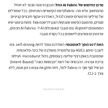
מרוץ החימוש של
AI Fabric
הח
ל:
תכנון הדאטה סנטר לא יתחיל
מהמחשוב אלא מה- Fabric(רשת הקישוריות הפנימית). ככל שמודלים
של טריליוני פרמטרים ימשיכו לגדול, האת'רנט יעקוף חיבורים קנייניים
סגורים, מהטעם הפשוט שענקיות הענן ידרשוFabric פתוח וביצועי שיא
המותאמים לאימון AI. צפו מעבר מאשכולות AI ל- AI Fabrics חכמים,
אדפטיבים ומודעים ליישומים בכל נקודת מעבר.
ה
את
'
רנט הופך לאוטונומי:
האת'רנט עומד להיות self-driving. צפו
לשבבי מיתוג ASICs עם טלמטריה משולבת של בינה מלאכותית
שממטבת באופן רציף שליטה בעומסים, ניהול microburst ויעילות
צריכת אנרגיה. ההבטחה של רשת "מבוססת כוונה" (Intent-Based)
תבשיל סוף סוף. ה-Fabric ילמד, יחזה ויתקן את עצמו בזמן אמת, ללא
צורך ב-CLI.
ADVERTISEMENT