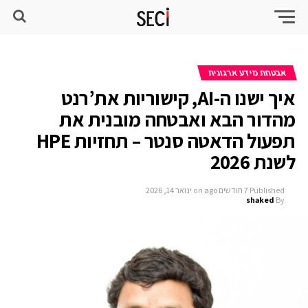
אבטחת מידע ארגונית
איך ישנו ה-AI, קישוריות את’רנט
מהדור הבא ואבטחה מובנית את
תפעול הדאטה סנטר – תחזיות HPE
לשנת 2026
Published
7 חודשים ago
on
ינואר 14, 2026
shaked
By