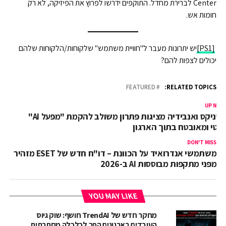
Center לברירת מחדל. התוקפים ידרשו לפרוץ את הפיזיקה, לא רק
חומות אש.
[PS1]
יש יתרונות מעבר ל"חוויית משתמש" שלקוחות/הלקוחות שלהם
יכולים לצפות להם?
FEATURED
RELATED TOPICS:
UP NEX
נוטניקס ואנבידיה מציגות פתרון משולב להקמת "מפעל AI"
רטי ומאובטח בתוך הארגון
DON'T MISS
משתמשי אנדרואיד על הכוונת – דו"ח חדש של ESET מזהיר
מפני מתקפות מבוססות AI ב-2026
YOU MAY LIKE
מחקר חדש של TrendAI חושף: שוק גיוס
העובדים בארגונים הפך לכלכלה מחתרתית