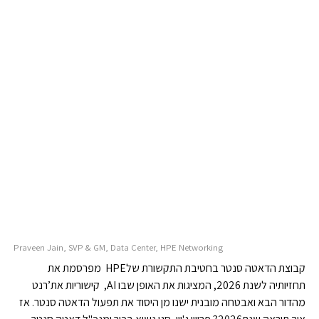
Praveen Jain, SVP & GM, Data Center, HPE Networking
קבוצת הדאטה סנטר בחטיבת התקשורת שלHPE מפרסמת את
תחזיותיה לשנת 2026, המציגות את האופן שבו AI, קישוריות את’רנט
מהדור הבא ואבטחה מובנית ישנו מן היסוד את תפעול הדאטה סנטר. אז