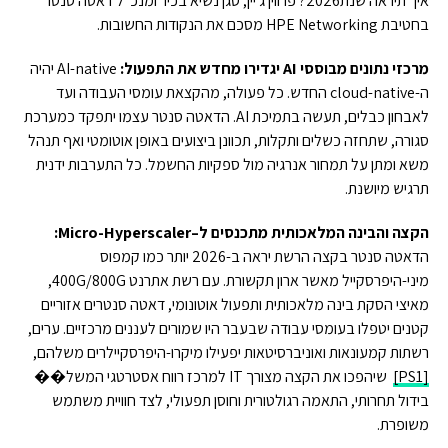
איך תיראה שנת2026? פרווין ג'יין, סגן נשיא בכיר ומנכ"ל דאטה סנטר
בחטיבת HPE Networking מסכם את הנקודות החשובות.
מרכזי נתונים מבוססי
I
A
יגדירו
מחדש את התפעול:
AI-native יהיה
ה-cloud-native החדש. כל פעולה, מהקצאת עומסי העבודה ועד
לאבחון כבלים, תעשה בתמיכת AI. הדאטה סנטר עצמו יתפקד כמערכת
סגורה, שתחזה כשלים ותקלות, תכוונן ביצועים באופן אוטומטי ואף תנהל
משא ומתן על תמחור אנרגיה מול ספקיות החשמל. כל התערבות ידנית
תרגיש מיושנת.
הקצה והבינה המלאכותית מתכנסים ל
–
Micro-Hyperscaler
:
הדאטה סנטר בקצה הרשת יראה ב-2026 יותר כמו קמפוס
מיני-היפרסקייל מאשר ארון תקשורת. עם רשת אתרנט 400G/800G,
מאיצי הסקת בינה מלאכותית ותפעול אוטונומי, דאטה סנטרים אזוריים
קטנים יטפלו בעומסי עבודה שבעבר היו שמורים לעננים מרכזיים. ערים,
רשתות קמעונאות ואוניברסיטאות יפעילו מיקרו-היפרסקיילרים משלהם,
[PS1]
שיהפכו את הקצה מצורך IT למרכז רווח אסטרטגי המשל��
בידול תחרותי, התאמה רגולטורית וחוסן תפעולי, לצד חוויית משתמש
משופרת.