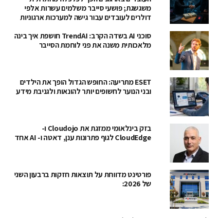
משגשגת; פושעי סייבר משלמים עשרות אלפי
דולרים לעובדים עבור גישה למערכות ארגוניות
סוכני AI בשדה הקרב: TrendAI חושפת איך בינה
מלאכותית משנה את פני לוחמת הסייבר
ESET מתריעה: החופש הגדול הופך את הילדים
ובני הנוער לחשופים יותר להונאות ולגניבת מידע
בזק בינלאומי ממזגת את Cloudojo ו-
CloudEdge לגוף פתרונות ענן, דאטה ו- AI אחד
פורטינט מדווחת על תוצאות חזקות ברבעון השני
של 2026: