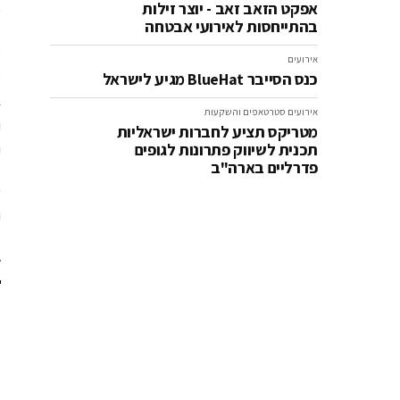
אפקט הזאב זאב - יוצר זילות
מ
בהתייחסות לאירועי אבטחה
מ
אירועים
כנס הסייבר BlueHat מגיע לישראל
ב
אירועים
סטרטאפים והשקעות
ה
מטריקס תציע לחברות ישראליות
ה
תכנית לשיווק פתרונות לגופים
פדרליים בארה"ב
כ
ל
.