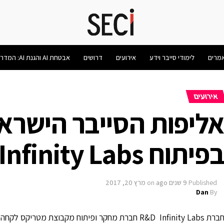
מרים
לימודי סייבר וידע
אירועים
דרושים
אבטחת AI והגנת AI: המדריך המלא 2026
אירועים
ליפות הסייבר הישרא
פיתוח Infinity Labs
Published
9 שנים ago
on
מרץ 20, 2017
Dan
By
רת R&D Infinity Labs חברת מחקר ופיתוח מקבוצת מטריקס לקחה חלק משמעותי בפרויקט