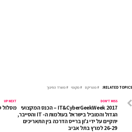
RELATED TOPICS
מטריקס
מקומי
משרד החינוך
UP NEXT
DON'T MISS
IT&CyberGeekWeek 2017 – הכנס המקצועי
מסלול ס
הגדול והמוביל בישראל בעולמות ה- IT והסייבר,
יתקיים על ידי ג'ון ברייס הדרכה בין התאריכים
26-29 למרץ בתל אביב