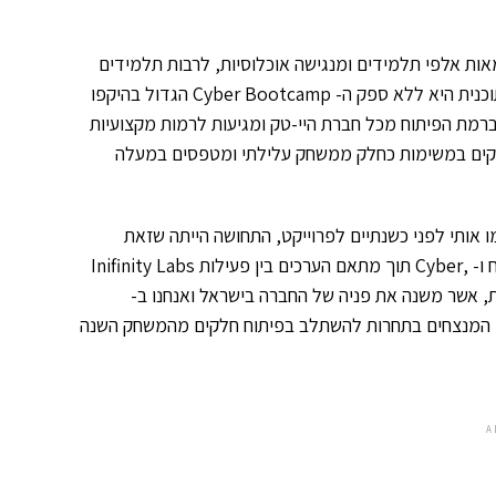
אות אלפי תלמידים ומנגישה אוכלוסיות, לרבות תלמידים
מהפריפריה, שאילולי התוכנית לא היתה להם גישה לתעשיית ההייטק. התוכנית היא ללא ספק ה- Cyber Bootcamp הגדול בהיקפו
ברמת הפיתוח מכל חברת היי-טק ומגיעות לרמות מקצועיות
דבקים במשימות כחלק ממשחק עלילתי ומטפסים במעלה
 אותי לפני כשנתיים לפרוייקט, התחושה הייתה שזאת
הזדמנות חד פעמית להצטרף ולהשפיע על דורות שלמים של אנשי פיתוח ו- ,Cyber תוך מתאם הערכים בין פעילות Inifinity Labs
, אשר משנה את פניה של החברה בישראל ואנחנו ב-
נבחרו המנצחים בתחרות להשתלב בפיתוח חלקים מהמשחק השנה
A