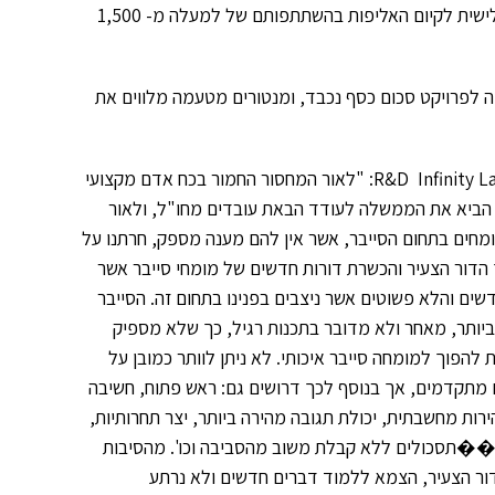
מובילים משרד החינוך, ארגון IATI, קרן רש"י וקדימה מדע. זו השנה השלישית לקיום האליפות בהשתתפותם של למעלה מ- 1,500
שלו, תרמה לפרויקט סכום כסף נכבד, ומנטורים מטעמה מלווים את
חיים גירון, מנכ"לR&D Infinity Labs: "לאור המחסור החמור בכח אדם מקצועי
 הביא את הממשלה לעודד הבאת עובדים מחו"ל, ולאור
ומחים בתחום הסייבר, אשר אין להם מענה מספק, חרתנו על
ך הדור הצעיר והכשרת דורות חדשים של מומחי סייבר אשר
שים והלא פשוטים אשר ניצבים בפנינו בתחום זה. הסייבר
יותר, מאחר ולא מדובר בתכנות רגיל, כך שלא מספיק
להפוך למומחה סייבר איכותי. לא ניתן לוותר כמובן על
ים מתקדמים, אך בנוסף לכך דרושים גם: ראש פתוח, חשיבה
ירות מחשבתית, יכולת תגובה מהירה ביותר, יצר תחרותיות,
 ��תסכולים ללא קבלת משוב מהסביבה וכו'. מהסיבות
ור הצעיר, הצמא ללמוד דברים חדשים ולא נרתע