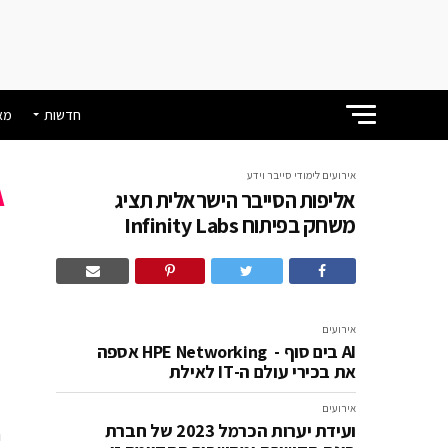
חדשות
מא
אירועים
לימודי סייבר וידע
אליפות הסייבר הישראלית תציג
א
משחק בפיתוח Infinity Labs
ב
אירועים
AI בים סוף - HPE Networking אספה
את בכירי עולם ה-IT לאילת
אירועים
ועידת יערות הכרמל 2023 של חברת
חב