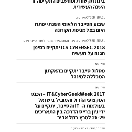
בינת תקשורת ומחשבים התקיימה זו
השנה העשירית
ב
CYBER ISRAEL
אירועים
שבוע הסייבר הלאומי השנתי יפתח
היום בצל מגיפת הקורונה
ה
CYBER ISRAEL
אירועים
גיבוי והתאוששות מאסון
לימודי סייבר וידע
ICS CYBERSEC 2018 יתקיים בסימן
הגנה על תעשיה
אירועים
מסלול סייבר יתקיים בהאקתון
המכללה למינהל
אירועים
IT&CyberGeekWeek 2017 – הכנס
המקצועי הגדול והמוביל בישראל
בעולמות ה- IT והסייבר, יתקיים על
ידי ג'ון ברייס הדרכה בין התאריכים
26-29 למרץ בתל אביב
אבטחת מידע בצבא
אירועים