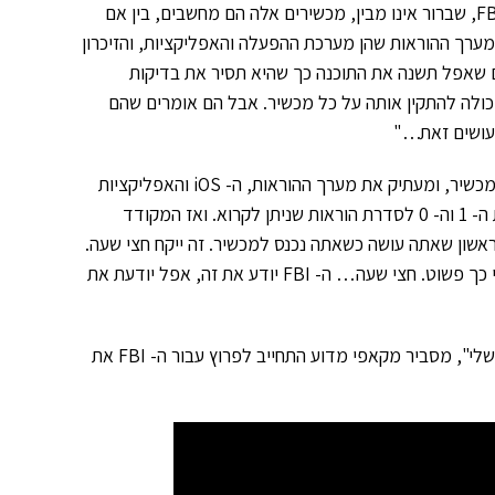
"תנו לי להפוך את הדברים לפשוטים עבור הציבור האמריקאי ועבור ה- FBI, שברור אינו מבין, מכשירים אלה הם מחשבים, בין אם
מחשב, מערך ההוראות שהן מערכת ההפעלה והאפליקציות, והזיכרון
נתונים שלך. ניקח את המקרה של ה- FBI, הם רוצים שאפל תשנה את התוכנה כך שהיא תסיר את בדיקות
ולה להתקין אותה על כל מכשיר. אבל הם אומרים שהם
 עושים זאת…"
"אתה צריך מהנדס חומרה ומהנדס תוכנה. מהנדס החומרה מפרק את המכשיר, ומעתיק את מערך ההוראות, ה- iOS והאפליקציות
ואת הזיכרון. ואז אתה רוצה תוכנה שנקראת dissassembler. שהופך את ה- 1 וה- 0 לסדרת הוראות שניתן לקרוא. ואז המקודד
אשון שאתה עושה כשאתה נכנס למכשיר. זה ייקח חצי שעה.
כשאתה רואה את זה, אתה מסתכל היכן בזיכרון הקוד מאוחסן. זה עד כדי כך פשוט. חצי שעה… ה- FBI יודע את זה, אפל יודעת את
"אמרתי שלושה שבועות כי אם יש לי שפעת אז אצטרך לאכול את הנעל שלי", מסביר מקאפי מדוע התחייב לפרוץ עבור ה- FBI את