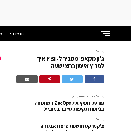
חדשות
מא
מובייל
ג'ון מקאפי מסביר ל- FBI איך
לפרוץ אייפון בחצי שעה
א
מובייל
מוצרי אבטחת מידע
פורטק תפיץ את ZecOps המתמחה
בניתוח תקיפות סייבר במובייל
מובייל
צ'קמרקס חושפת פרצת אבטחה