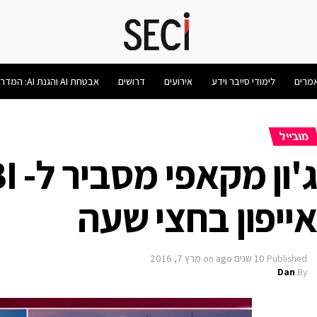
מרים
לימודי סייבר וידע
אירועים
דרושים
אבטחת AI והגנת AI: המדריך המלא 2026
מובייל
ייפון בחצי שעה
Published
10 שנים ago
on
מרץ 7, 2016
Dan
By