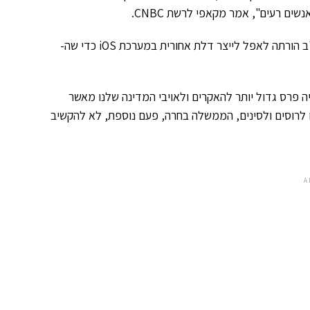
ם רעים", אמר מקאפי לרשת CNBC.
"על בסיס חוק מיושן, שנכתב ב- 1789 – All Writs Act – ממשלת ארה"ב הורתה לאפל לייצר דלת אחורית במערכת iOS כדי שה-
ה פרס גדול יותר להאקרים ולאויבי המדינה שלנו מאשר
 לרוסים ולסינים, הממשלה בחרה, פעם נוספת, לא להקשיב
A