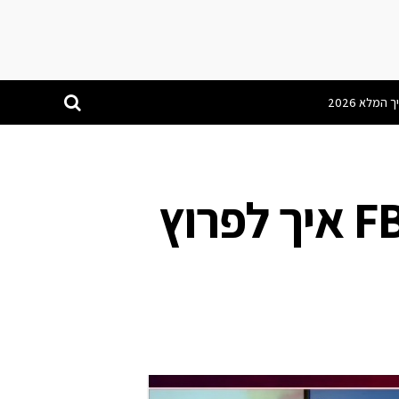
ג'ון מקאפי מסביר ל- FBI איך לפרוץ