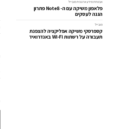
אבטחת מידע ארגונית
מובייל
פלאפון משיקה עם ה- Note8 פתרון
הגנה לעסקים
מובייל
ה
קספרסקי משיקה אפליקציה להצפנת
ז
תעבורה על רשתות Wi-Fi באנדרואיד
מ
ז
ה