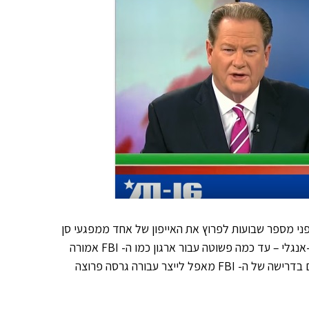
לפני מספר שבועות לפרוץ את האייפון של אחד ממפגעי סן
בברנדינו בדצמבר 2015. כעת הוא מסביר בשידור חי בערוץ RT – הרוסי-אנגלי – עד כמה פשוטה עבור ארגון כמו ה- FBI אמורה
להיות פריצה לאייפון. המטרה של מקאפי במהלך המתוקשר היא להילחם בדרישה של ה- FBI מאפל לייצר עבורה גרסה פרוצה