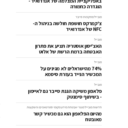
באפליקציית המצלמה של אנדרואיד -
הוגדרה כחמורה
מובייל
מתקפות סייבר
צ'קמרקס חושפת חולשה בניהול ה-
NFC של אנדרואיד
מובייל
האצ'יסון אוסטריה תציע את פתרון
האבטחה ברמת הרשת של אלוט
מובייל
74% מהישראלים לא מגינים על
המכשיר הנייד בעזרת סיסמא
מובייל
פלאפון משיקה הגנת סייבר גם לאייפון
ג
- בשיתוף סימנטק
חדשות
מובייל
מוצרי אבטחת מידע
מקומי
סטרטאפים והשקעות
מהיום הפלאפון הוא גם מכשיר קשר
ש
מאובטח