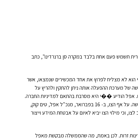
אחורית תשמש פעם אחת בלבד במקרה סן ברנרדינו", כתב
 שה- FBI הודיע ב- 9 בפברואר השנה כי הוא לא מצליח לפרוץ את אחד המכשירים שנמצאו, אשר
 בבקשה ליצור גרסה חדשה של מערכת ההפעלה אותה ניתן להתקין ולהריץ על
מים. אפל הודיע ��י היא מסרבת בהתאם למדיניות החברה.
ה- FBI השיגה צו מבית המשפט הפדרלי שיחייב את אפל לבצע את הבקשה. על אף הצו, ב- 16 בפברואר, מנכ"ל אפל, טים קוק,
, וכי מילוי הצו יביא לאיום על אבטחת המידע וייצור
דינות זרות. לכן באמת, מה שהממשלה מבקשת מאפל