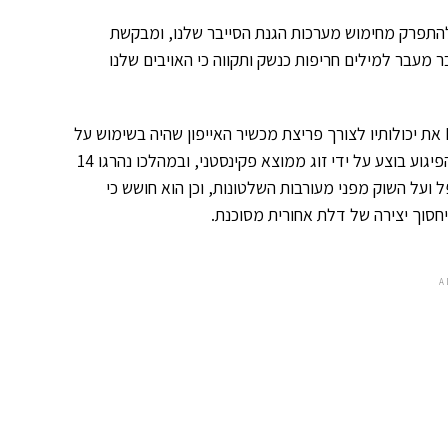
התפרק מחימוש מערכות הגנת הסייבר שלנו, ומבקשת
 מעבר למילים חריפות כנשק ותקווה כי האויבים שלנו
כך כותב ג'ון מקאפי, מקים חברת האנטי וירוס מקאפי, אשר הציע ל- FBI את יכולותיו לצורך פריצת מכשיר האייפון שהיה בשימוש על
ידי מהמעורבים בפיגוע באולם האירועים בסן ברנרדינו בדצמבר 2015. הפיגוע בוצע על ידי זוג ממוצא פקינסטני, ובמהלכו נהרגו 14
ע ל- FBI הוא מעוניין להגן על אפל ועל השוק מפני מעורבות השלטונות, וכן הוא חושש כי
A