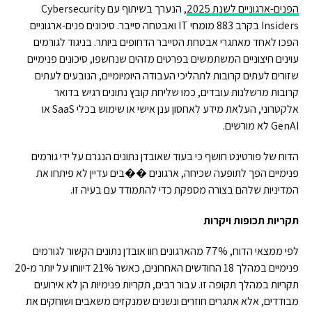
הפנים-ארגוניים לשנת 2025
, הנערך בשיתוף עם Cybersecurity
Insiders בקרב 883 מומחי IT ואבטחה סייבר. סיכונים פנים-ארגוניים
הפכו לאחד מאתגרי אבטחת הסייבר הדחופים ביותר. בניגוד לגורמים
עוינים חיצוניים המשתמשים בפרטים מזהים שנחשפו, סיכונים פנימיים
שזורים לעתים קרובות לתהליכי העבודה היומיומיים, הנובעים לעתים
קרובות מרשלנות עובדים, כמו שליחת קובץ נתונים רגיש בדואר
אלקטרוני, העלאת מידע לאחסון ענן אישי או שימוש בכלי SaaS או
GenAI לא מורשים.
הדוח של פורטינט חושף כי בעוד שאובדן נתונים הנגרם על ידי גורמים
פנימיים הפך לתופעה שכיחה, ארגונים ��בים עדיין לא פיתחו את
המדיניות שלהם בצורה מספקת כדי להתמודד עם בעיה זו.
תקריות תכופות ויקרות
לפי ממצאי הדוח, 77% מהארגונים חוו אובדן נתונים הקשור לגורמים
פנימיים במהלך 18 החודשים האחרונים, כאשר 21% דיווחו על יותר מ-20
תקריות במהלך תקופה זו. עבור רבים, תקריות פנימיות הן לא אירועים
מבודדים, אלא אתגרים חוזרים ונשנים שמנקזים משאבים ושוחקים את