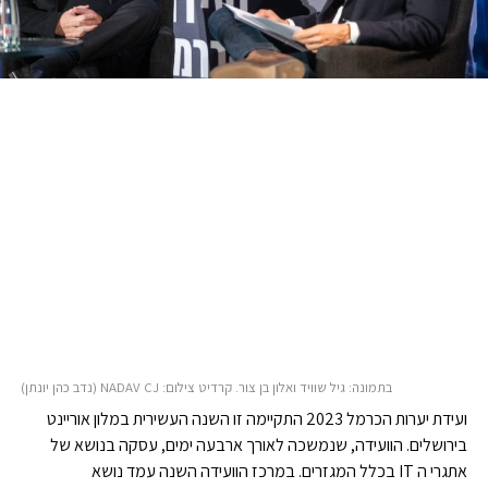
בתמונה: גיל שוויד ואלון בן צור. קרדיט צילום: NADAV CJ (נדב כהן יונתן)
ועידת יערות הכרמל 2023 התקיימה זו השנה העשירית במלון אוריינט
בירושלים. הוועידה, שנמשכה לאורך ארבעה ימים, עסקה בנושא של
אתגרי ה IT בכלל המגזרים. במרכז הוועידה השנה עמד נושא