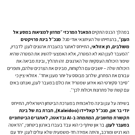
במהלך הכנס התקיים
הפאנל המרכזי ״מחזון למציאות במסע אל
הענן״
, בהנחייתו של העיתונאי אודי סגל.
מנכ״ל בינת פרויקטים
משולבים, חן אזולאי,
התייחס לאתגר בהעברת ארגונים לענן. לדבריו,
״המעבר לענן הוא לא המטרה, אלא האמצעי להשיג את המטרה שהיא
שיפור היכולות העסקיות של הארגונים. זהו תהליך, ובינת מביאה את
היכולות שלה – יושבים עם הלקוחות, מבינים את הצרכים שלהם, ותופרים
עבורם את הפתרון, שלרוב מבוסס על יותר מענן אחד״. אזולאי ציין כי
״סייבר סקיורטי הוא אירוע שמטריד את כולם במעבר לענן, ואנחנו באים
עם קשת של פתרונות ויכולות לכך״.
בשיחה על ענן ובינה מלאכותית במערכת הביטחון הישראלית, התייחס
יודי בר און, מנכ״ל קאליידו (
Kaleidoo
), חברת בת של בינת
תקשורת מחשבים, המתמחה ב-
AI
ובדאטה, לאתגרים הביטחוניים
במעבר לענן.
בר און שיתף כי הוא עבד בעברו בארגון ביטחוני, ״הדאטה
הוא רגיש ומורכב, והיתה אמירה חד-משמעית שלא עולים לענן. יחד עם