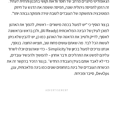
הגאופוליטי מייצרים מרחב של חוסר וודאות וקושי בתכנון ותחזית לעתיד.
זה הזמן לתפיסה ניהולית שונה, תפיסה ששמה את הדגש על חיזוק
המוטיבציה והתשוקה של העובדים לטובת יצירה ותפוקה גבוהה יותר".
בן צור הוסיף כי "יש לפעול בכמה מישורים – ראשית, להפוך את הארגון
למוכן לעידן של הבינה המלאכותית (AI Ready), ולכן בראש ובראשונה
לאסוף, לדייק ולטייב את הדאטה של הארגון. כמו כן, יש להבין שלא ניתן
לעשות הכל לבד. מה שאתם עושים פחות טוב, תוציאו החוצה. בנוסף,
אנחנו צריכים לפעול בכיוון של Simplicity – כדי שארגונים יוכלו לשרוד
עליהם לפשט את התהליכים. ודבר אחרון – להמשיך ולהכשיר עובדים,
כדי לא לאבד אותם בעידן העבודה החדש״. בן צור הזכיר בהקשר זה את
הכשרות העובדים של בינת בתחומים שונים כמו בינה מלאכותית, ענן,
DevOps, סייבר ומכירות.
ADVERTISEMENT