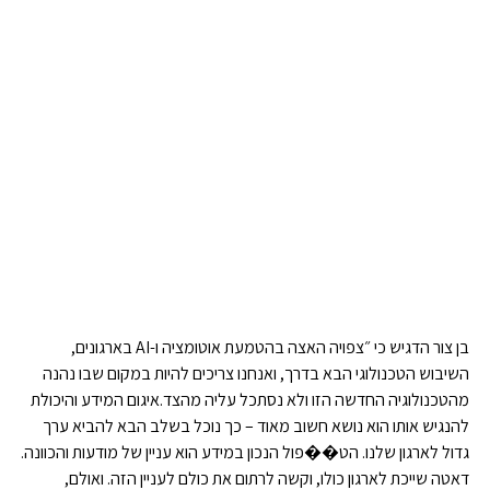
בן צור הדגיש כי ״צפויה האצה בהטמעת אוטומציה ו-AI בארגונים,
השיבוש הטכנולוגי הבא בדרך, ואנחנו צריכים להיות במקום שבו נהנה
מהטכנולוגיה החדשה הזו ולא נסתכל עליה מהצד.איגום המידע והיכולת
להנגיש אותו הוא נושא חשוב מאוד – כך נוכל בשלב הבא להביא ערך
גדול לארגון שלנו. הט��פול הנכון במידע הוא עניין של מודעות והכוונה.
דאטה שייכת לארגון כולו, וקשה לרתום את כולם לעניין הזה. ואולם,