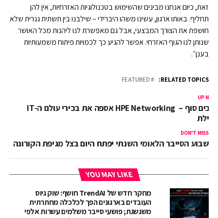
זאת, כיום אנחנו מבינים שהשימוש בטכנולוגיות האזרחיות, אין להן
תחליף. באותו ארגון, עשינו משהו היברידי – שילבנו בין תשתית גנרית שלא
חושפת את הצורך המבצעי, אבל גם מאפשרת לנו ליהנות מכל האושר
שנותן לנו הגוף האזרחי. אפשר להגיע כך לכמויות פיתוח משמעותיות
בענן״.
FEATURED
RELATED TOPICS:
UP NEX
AI בים סוף – HPE Networking אספה את בכירי עולם ה-IT
אילת
DON'T MISS
שבוע הסייבר הלאומי השנתי יפתח היום בצל מגיפת הקורונה
YOU MAY LIKE
מחקר חדש של TrendAI חושף: שוק גיוס
העובדים בארגונים הפך לכלכלה מחתרתית
משגשגת; פושעי סייבר משלמים עשרות אלפי