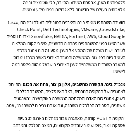
פלטפורמת הענן, אבטחת המידע והסייבר, כלי אוטומציה ובינה
מלאכותית בעולם של חדשנות ללא גבולות ונפחי מידע עצומים.
בוועידה השתתפו מומחי בינת והיצרנים המובילים בעולם וביניהם Cisco,
Check Point, Dell Technologies, VMware, ,Crowdstrike,
Snowflake, NVIDIA, Fortinet, AWS, Cloud Google ויצרנים נוספים
אשר הציגו בפני המשתתפים פתרונות חדשניים, סיפורי לקוח והמלצות
לטובת יישום מוצלח של המסע אל הענן. מסע זה הינו אתגר מרכזי
העומד כיום בפני גופי הממשלה והמגזר הציבורי כאשר מכרז נימבוס
למעבר משרדים ממשלתיים לענן הציבורי בישראל מהווה פלטפורמה
ליישומו.
מנכ"ל בינת תקשרת מחשבים, אלון בן צור, פתח את הכנס
והתייחס
לאתגרים של התקופה הנוכחית, בצל האינפלציה, המשבר הכלכלי
בשוק, אתגרי כוח האדם והמלחמה הנמשכת באוקראינה. ״הארגונים
משתנים, הסביבה הכלכלית משתנה, וגם אנחנו צריכים להשתנות״, אמר.
"תקופת ה POST קורונה, מאתגרת עבור מנהלים בארגונים: בעיות
אספקה וייצור, גיוס ושימור עובדים מקצועיים, המצב הכלכלי והמרחב