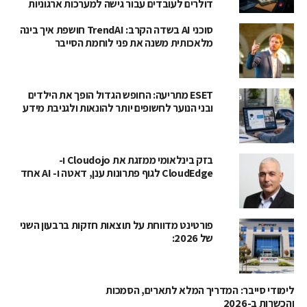
דולרים לעובדים עבור גישה למערכות ארגוניות
סוכני AI בשדה הקרב: TrendAI חושפת איך בינה
מלאכותית משנה את פני לוחמת הסייבר
ESET מתריעה: החופש הגדול הופך את הילדים
ובני הנוער לחשופים יותר להונאות ולגניבת מידע
בזק בינלאומי ממזגת את Cloudojo ו-
CloudEdge לגוף פתרונות ענן, דאטה ו- AI אחד
פורטינט מדווחת על תוצאות חזקות ברבעון השני
של 2026:
לימודי סייבר: המדריך המלא לתארים, הסמכות
והכשרות ב-2026