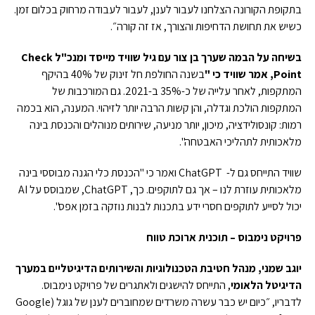
בתקופת הקורונה הצלחנו לעבור לענן, לעבור לעבודה מרחוק בכלום זמן.
כשיש את תחושת הדחיפות והצורך, אז זה קורה״.
בשיחה על הבמה שערך בן צור עם גיל שוויד מייסד ומנכ"ל
Check
Point
, אמר שוויד כי "
בשנה החולפת חל זינוק של 40% בהיקף
המתקפות, לאחר עלייה של כ-35% ב-2021. גם המורכבות של
המתקפות הולכת וגדלה, והן קשות הרבה יותר לזיהוי. המענה, הוא בכמה
רמות: קונסולידציה, מיכון, יותר מניעה, שירותים מנוהלים והכנסת בינה
מלאכותית לתהליכי האבטחה".
שוויד התייחס גם ל- ChatGPT ואמר כי "הכנסת כלי הגנה מבוססי בינה
מלאכותית עוזרת לנו – אך גם לתוקפים. כך, ChatGPT, שמבוסס על AI
יכול לסייע לתוקפים חסרי ידע בתכנות לבנות נוזקה בזמן אפס".
פרויקט נימבוס – תוכנית ארוכת טווח
יוגב שמני, מנהל חטיבת הטכנולוגיות והשירותים הדיגיטליים במערך
הדיגיטל הלאומי
, התייחס להישגים ולאתגרים של פרויקט נימבוס.
לדבריו, ״כיום יש כבר עשרה משרדים שמחוברים לענן של גוגל (Google