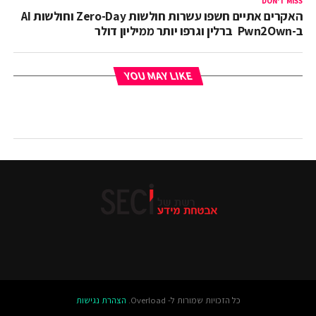
DON'T MISS
האקרים אתיים חשפו עשרות חולשות Zero-Day וחולשות AI
ב-Pwn2Own ברלין וגרפו יותר ממיליון דולר
YOU MAY LIKE
כל הזכויות שמורות ל- Overload.
הצהרת נגישות