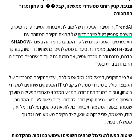
וגניבת קניין רוחני ממשרדי ממשלה, קבל��י ביטחון ומגזר
התחבורה
TrendAI, החטיבה העיסקית של מובילת אבטחת הסייבר טרנד מיקרו,
חושפת קמפיין ריגול סייבר חדש
של קבוצת תקיפה המזוהה עם
האינטרסים האסטרטגיים של סין. הקבוצה, המזוהה בשם
SHADOW-
EARTH-053,
מתמקדת ביעדים ממשלתיים ובתשתיות קריטיות, בעיקר
בדרום, מזרח ודרום-מזרח אסיה, אך חורגת גם ליעדים אירופיים במדינות
החברות בברית נאט"ו.
על פי החוקרים, דניאל לונגי ולוקאס סילבה, יעדי התקיפה המרכזיים של
הקבוצה כוללים משרדי ממשלה, קבלני IT המספקים שירותים למשרדי
ביטחון, וגופים במגזר התחבורה. המניע המרכזי מאחורי הפעילות מוערך
כאיסוף מודיעין וגניבת קניין רוחני לקידום יעדים גיאופוליטיים. המדינות
שנפגעו באופן המשמעותי ביותר כוללות את פקיסטן, תאילנד, מלזיה,
הודו, מיאנמר, סרי לנקה וטייוואן, לצד תקיפה משמעותית נגד גוף
ממשלתי בפולין.
שיטות הפעולה: ניצול שרתים חשופים ושימוש בנוזקות מתקדמות