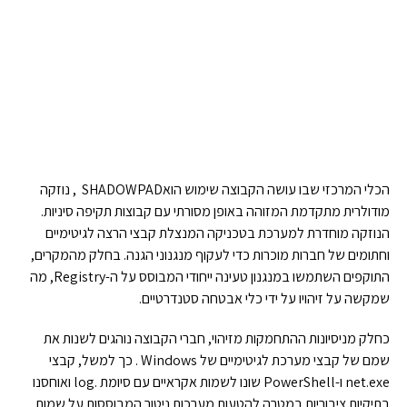
הכלי המרכזי שבו עושה הקבוצה שימוש הואSHADOWPAD , נוזקה
מודולרית מתקדמת המזוהה באופן מסורתי עם קבוצות תקיפה סיניות.
הנוזקה מוחדרת למערכת בטכניקה המנצלת קבצי הרצה לגיטימיים
וחתומים של חברות מוכרות כדי לעקוף מנגנוני הגנה. בחלק מהמקרים,
התוקפים השתמשו במנגנון טעינה ייחודי המבוסס על ה-Registry, מה
שמקשה על זיהויו על ידי כלי אבטחה סטנדרטיים.
כחלק מניסיונות ההתחמקות מזיהוי, חברי הקבוצה נוהגים לשנות את
שמם של קבצי מערכת לגיטימיים של Windows . כך למשל, קבצי
net.exe ו-PowerShell שונו לשמות אקראיים עם סיומת .log ואוחסנו
בתיקיות ציבוריות במטרה להטעות מערכות ניטור המבוססות על שמות