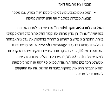
קבצי PST מתיבות דואר
הממצאים מצביעים על אקו-סיסטם ריגול צפוף, שבו מספר
קבוצות מנצלות במקביל את אותן רשתות פגיעות
המלצות לארגונים.
חוקרי TrendAI מדגישים כי למרות שמדובר
בפגיעויות "ישנות", הן עדיין מהוות את וקטור התקיפה המרכזי והאפקטיבי
ביותר. החוקרים ממליצים לארגונים להחיל בדחיפות את עדכוני האבטחה
והטלאים המצטברים עבור Microsoft Exchange ויישומי אינטרנט
המבוססים על IIS, לבצע מעקב אחר שינויים בתיקיות אינטרנט קריטיות
לזיהוי שתילת Web Shells, לבצע ניטור תהליכי עבודה של שרתי
אינטרנט המריצים פקודות חשודות כמו מיפוי רשת או חילוץ סיסמאות
ולוודא הגבלת הרשאות מתיקיות ציבוריות המשמשות את התוקפים
להסתרת כלי פריצה.
ADVERTISEMENT