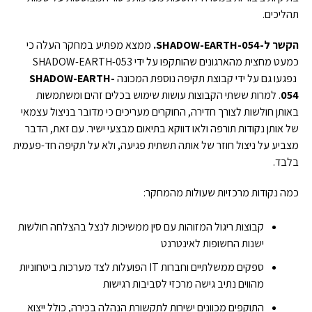
תהליכים.
הקשר ל-
SHADOW-EARTH-054.
ממצא מפתיע במחקר העלה כי
כמעט מחצית מהארגונים שהותקפו על ידי SHADOW-EARTH-053
נפגעו גם על ידי קבוצת תקיפה נוספת המכונה
SHADOW-EARTH-
054
. למרות ששתי הקבוצות עושות שימוש בכלים זהים ומשתמשות
באותן חולשות לצורך חדירה, החוקרים מעריכים כי מדובר בניצול עצמאי
של אותן נקודות תורפה ולאו דווקא בתיאום מבצעי ישיר. עם זאת, הדבר
מצביע על ניצול חוזר של אותה תשתית פגיעה, ולא על תקיפה חד-פעמית
בלבד.
כמה נקודות מרכזיות שעולות מהמחקר:
קבוצות ריגול המזוהות עם סין ממשיכות לנצל בהצלחה חולשות
ישנות החשופות לאינטרנט
ספקים ממשלתיים וחברות IT הפועלות לצד מערכות ביטחוניות
מהווים נתיב גישה מרכזי לסביבות רגישות
התוקפים מכוונים ישירות לתקשורת הנהלה בכירה, כולל ייצוא