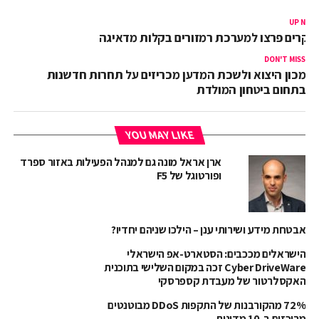
UP NEX
וקרים פרצו למערכת רמזורים בקלות מדאיגה
DON'T MISS
מכון היצוא ולשכת המדען מכריזים על תחרות חדשנות
בתחום ביטחון המולדת
YOU MAY LIKE
ארן אראל מונה גם למנהל הפעילות באזור ספרד
ופורטוגל של F5
אבטחת מידע ושירותי ענן – הילכו שניהם יחדיו?
הישראלים מככבים: הסטארט-אפ הישראלי
Cyber DriveWare זכה במקום השלישי בתוכנית
האקסלרטור של מעבדת קספרסקי
72% מהקורבנות של התקפות DDoS מבוטנטים
מרוכזים ב-10 מדינות