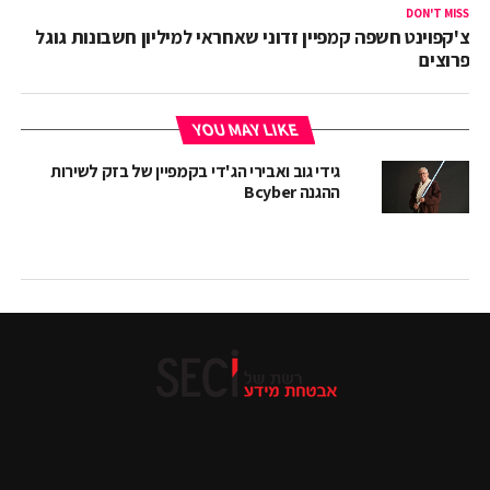
DON'T MISS
צ'קפוינט חשפה קמפיין זדוני שאחראי למיליון חשבונות גוגל
פרוצים
YOU MAY LIKE
גידי גוב ואבירי הג'די בקמפיין של בזק לשירות
ההגנה Bcyber