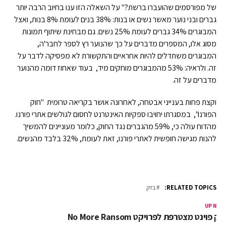
של מפורסמים שהועברו ברשת?" על השאלה הזו ענו בחיוב הרבה יותר
גברים ובני נוער מאשר נשים או בנות: 38% בנים לעומת 8% בנות, ואצל
המבוגרים 34% גברים לעומת 25% נשים. גם מבחינת שיתוף תמונות
מסוג אלו, המספרים מדברים על כך שהנוער רץ לספר לחבר'ה,
המבוגרים משתדלים להיות אחראיים והתקשורת לא מפסיקה לדבר על
זה. ולראיה: 53% מהמבוגרים מוחקים מיד, בעוד שאחוז דומה מהנוער
מדברים על זה.
וקצת פחות בענייני אבטחה, לאחרונה אושר בקריאה טרומית "חוק
הפורנו", במסגרתו יחויבו ספקיות האינטרנט לחסום לגולשים אתרי פורנו.
מהדוח עולה כי, 59% מהגברים נגד החוק, כלומר מעוניינים להמשיך
להנות מגישה חופשית לאתרי פורנו, זאת לעומת, 32% בלבד מהנשים.
RELATED TOPICS:
בזק
UP NEX
'ק פוינט מצטרפת לפרויקט No More Ransom