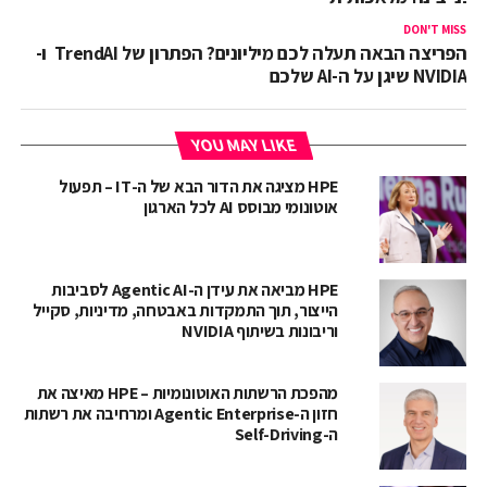
DON'T MISS
הפריצה הבאה תעלה לכם מיליונים? הפתרון של TrendAI ו-
NVIDIA שיגן על ה-AI שלכם
YOU MAY LIKE
HPE מציגה את הדור הבא של ה-IT – תפעול
אוטונומי מבוסס AI לכל הארגון
HPE מביאה את עידן ה-Agentic AI לסביבות
הייצור, תוך התמקדות באבטחה, מדיניות, סקייל
וריבונות בשיתוף NVIDIA
מהפכת הרשתות האוטונומיות – HPE מאיצה את
חזון ה-Agentic Enterprise ומרחיבה את רשתות
ה-Self-Driving