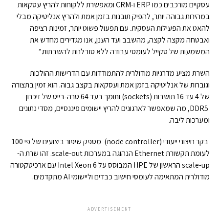
עסקיים מורכבים כמו ERP ו-CRM ומאפשרת ללקוחות להריץ עסקאות
במהירות גבוהה יותר, להפיק תובנות בזמן אמת ולהריץ אנליטיקה מבלי
להאט את הפעילות העסקית. עם תפעול פשוט יותר, זמינות רציפה
ואבטחה מקצה לקצה, מהשבב ועד הענן, אנו מגדירים מחדש את
המשמעות של סקייל לעומסי עבודה ללא סובלנות להשבתות.”
השרת מציע מדרגיות מודולרית להתמודדות עם הדרישות ההולכות
וגוברות של אנליטיקה בזמן אמת ועסקאות בקצב גבוה. הוא זמין בתצורה
של 4 עד 16 תושבות (sockets) ותומך בעד 64 טרה-בייט של זיכרון
DDR5, מה שמאפשר לארגונים להריץ יישומים פיננסיים, מסדי נתונים
ומערכות ליבה.
בקר חיצוני ייעודי (node controller) מספק שיפור ביצועים של פי 100
לעומת תקשורת Ethernet הנהוגה במערכות scale-out. זהו שרת ה-
scale-up הראשון של HPE המבוסס על Intel Xeon 6 עם ארכיטקטורה
מודולרית המתאימה לעומסי חישוב כבדים וליישומי AI מתקדמים.
ADVERTISEMENT