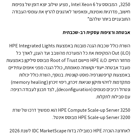
3250, המבוסס על Intel Xeon 6 , מציע שילוב יוצא דופן של צפיפות
חישוב, מדרגיות ואמינות, ומאפשר לארגונים להריץ את עומסי העבודה
התובעניים ביותר שלהם.”
אבטחה ורציפות עסקית רב-שכבתית
השרת כולל שכבות הגנה מובנות באמצעות HPE Integrated Lights
Out (iLO) המקיפות את כל המערכת מהשבב ועד הענן, לאורך כל
מחזור החיים. HPE iLO מיישם Root of Trust מבוסס סיליקון באמצעות
מעבד אבטחה ייעודי וקושחה מאומתת, כולל הגנה מפני איומים עתידיים
באמצעות קריפטוגרפיה פוסט-קוונטית. בנוסף, השרת כולל יכולות
מתקדמות לזיהוי ותיקון שגיאות זיכרון, ריפוי זיכרון (memory healing)
ונטרול רכיבים פגומים (deconfiguration), לצד תכנון לעבודה רציפה
עם סבילות לתקלות.
HPE Compute Scale-up Server 3250 הוא ממשיך דרכו של שרת
HPE Scale-up Server 3200 מבוסס אינטל.
לאחרונה הוכרה HPE כמובילה בדוח IDC MarketScape לשנת 2026