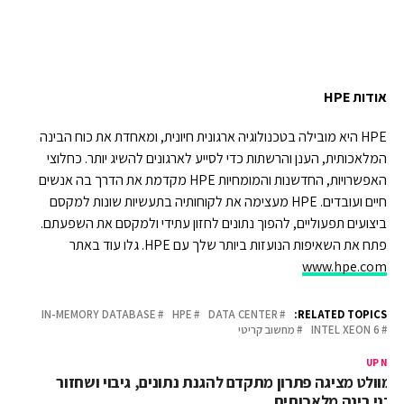
אודות
HPE
HPE היא מובילה בטכנולוגיה ארגונית חיונית, ומאחדת את כוח הבינה
המלאכותית, הענן והרשתות כדי לסייע לארגונים להשיג יותר. כחלוצי
האפשרויות, החדשנות והמומחיות HPE מקדמת את הדרך בה אנשים
חיים ועובדים. HPE מעצימה את לקוחותיה בתעשיות שונות למקסם
ביצועים תפעוליים, להפוך נתונים לחזון עתידי ולמקסם את השפעתם.
פתח את השאיפות הנועזות ביותר שלך עם HPE. גלו עוד באתר
www.hpe.com
IN-MEMORY DATABASE
HPE
DATA CENTER
RELATED TOPICS:
INTEL XEON 6
מחשוב קריטי
UP NEX
ומוולט מציגה פתרון מתקדם להגנת נתונים, גיבוי ושחזור
וכני בינה מלאכותית