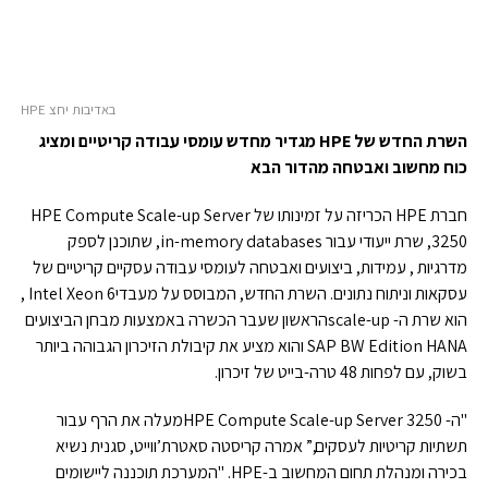
באדיבות יחצ HPE
השרת החדש של
HPE
מגדיר מחדש עומסי עבודה קריטיים ומציג
כוח מחשוב ואבטחה מהדור הבא
חברת HPE הכריזה על זמינותו של HPE Compute Scale-up Server
3250, שרת ייעודי עבור in-memory databases, שתוכנן לספק
מדרגיות , עמידות, ביצועים ואבטחה לעומסי עבודה עסקיים קריטיים של
עסקאות וניתוח נתונים. השרת החדש, המבוסס על מעבדיIntel Xeon 6 ,
הוא שרת ה- scale-upהראשון שעבר הכשרה באמצעות מבחן הביצועים
SAP BW Edition HANA והוא מציע את קיבולת הזיכרון הגבוהה ביותר
בשוק, עם לפחות 48 טרה-בייט של זיכרון.
"ה- HPE Compute Scale-up Server 3250מעלה את הרף עבור
תשתיות קריטיות לעסקים,” אמרה קריסטה סאטרת’ווייט, סגנית נשיא
בכירה ומנהלת תחום המחשוב ב-HPE. "המערכת תוכננה ליישומים