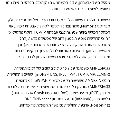
מספקים על אבטחתן, ועל כן המשתמשים (הן הצרכן הפרטי והן אירגונים)
חשופים לאיומים בצורה משמעותית יותר.
חשיפת החולשות נעשתה על ידי מעבדות המחקר של פורסקאוט כחלק
מפרויקט Memoria, אשר נוצר כדי לספק לקהילת אבטחת המידע את
המחקר המקיף ביותר שנעשה לגבי אבטחת TCP/IP. חוקרי פורסקאוט
זיהו כי החולשות מופיעות במגוון רחב של מכשירים ברשת (החל
ממדפסות ומתגי תאורה, וכלה במצלמות רשת ומכונות קפה), והן
מאפשרות לתוקף בנסיבות מסוימות לנצלן למינוף התקיפה, לרבות
תקיפות כופרה, הגעה למאגרי מידע רגישים והזלגתן לגורם זדוני.
AMNESIA:33 משפיעה על 7 פרוטוקולים שונים של רכיבי תקשורת
(DNS, IPv6, IPv4, TCP, ICMP, LLMNR ו- mDNS). שתיים מהחולשות
ב- AMNESIA:33 משפיעות רק על מכשירי 6LoWPAN אלחוטיים.
AMNESIA:33 מתחלקת ל-4 קטגוריות של איומים אפשריים: הפעלת קוד
מרחוק (RCE), מניעת שירות (DoS באמצעות Crash או לופ אינסופי),
דליפת מידע (infoleak) והרעלת מטמון DNS (DNS cache
Poisoning). ארבעת החולשות מאפשרות הפעלת קוד מרחוק.