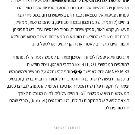
יותר מ-150 יצרנים
פגיעים ל-
AMNESIA:33
ומושפעים בצורה ישירה
מחשיפתן של חולשות אלו בעקבות הטמעת ספריות אלו במוצריהם.
ספריות פגיעות אלו נמצאות כבר היום בשימוש נרחב במכשירי קצה
ביתיים (לדוגמה, שקע חכם) ובמגוון מגזרים, ביניהם בריאות, ממשל,
תעשיות, קמעונאות, ספקי שירותים, גופים פיננסיים ועוד. בשל תפוצתן
הנרחבת ומשום שהחולשות מוטמעות במערכות משנה מסועפות וללא
תיעוד, קיים קושי רב לאמוד את היקף הסיכון או לטפל בהן.
ארגונים שלא יפעלו למזעור הסיכון מותירים למעשה את הדלת פתוחה
לתוקפים במכשירי IT, OT ו-IoT ברחבי הארגון. ניצול חולשות
AMNESIA:33 יכול לאפשר ��תוקף להשתלט על מכשיר ולהשתמש
בו כנקודת גישה לרשת, כנקודת מרכזית לתנועה רוחבית ברשת, וכבסיס
יציאה להתקפות על רשת המטרה או כיעד הסופי להתקפה. לגבי צרכנים,
המשמעות היא שמכשירי IoT ביתיים עלולים להיות מנוצלים לצורך
הוצאה לפועל של התקפות גדולות, כגון בוטנטים (botnet), מבלי שהם
יהיו מודעים לכך.
ADVERTISEMENT