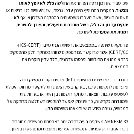
שכן סביר שעדכון גרסה הפותר את החולשה
כלל לא יופץ לאותו
מכשיר
. במקרים בהם יפיץ היצרן עדכון גרסה, ישנן תעשיות כגון בריאות או
תשתיות חיוניות, אשר יתעכבו משמעותית בהתקנת העדכון או אף
לא
יתקינו עדכון זה כלל, בשל
מורכבות תפעולית והצורך להשבית
זמנית את המערכת לשם כך.
פורסקאוט שיתפה בממצאים את רשויות הגנת סייבר (ICS-CERT ו-
CERT/CC) אשר יצרו קשר עם הספקים שזוהו במחקר. חלק מהספקים
כבר אימתו את החולשות ופרסמו עדכונים; חלק עדיין חוקרים את
הממצאים.
היום ברור כי מכשירים מרושתים (IoT) מהווים נקודת ממשק נוחה
ומועדפת לתקיפות סייבר, בעיקר בשל האפשרות לתקיפה מרחוק והיכולת
לטשטש עקבות. תוצאות המחקר חושפות בין היתר ארבע חולשות
שמוגדרות כקריטיות, כך שניצולן יאפשר לתוקפים השתלטות מרוחקת על
המכשיר, גניבת מידע רגיש והוצאתו משימוש תקין.
AMNESIA:33 משקפת בעיה רחבה יותר באבטחת מכשירים מחוברים.
נוכח העובדה שספריות התקשורת הפגיעות מופצות ומתפשטות במגוון