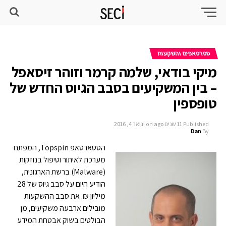
סטרטאפים והשקעות
מיקי בודאי, שלמה קרמר וזוהר זיסאפל
– בין המשקיעים בסבב הגיוס החדש של
טופספין
Published
11 שנים ago
on
ינואר 4, 2016
Dan
By
הסטארטאפ Topspin
,
המפתח
מערכת לאיתור וטיפול בנוזקות
(Malware) ברשת הארגונית,
הודיע היום על סבב גיוס של 28
מיליון ₪. את סבב ההשקעות
מובילים ארבעה משקיעים, מן
הבולטים בשוק אבטחת המידע