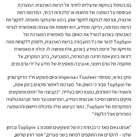
גם בטיפול בנוזקות שהצליחו לחדור אל הרשת הארגונית. המערכת
מבוססת על הטמנה של פתיונות או 'מלכודות דבש', המדמות רשת
ארגונית, וגורמות לנוזקות לתקוף אותן. ברגע שהנוזקה מתפתה לתקוף את
הרשת המדומה, הריקה ממידע, היא חושפת את עצמה ומאפשרת לגורמי
האבטחה בארגון לנטרל את האיום. עוד מאפשרת המערכת של
TopSpin לנטר את כל התעבורה ברשת הארגונית, ולספק ללקוחות מפה
מדוייקת של זרימת המידע בארגון, אליו ומחוצה לו. יכולת זו מאפשרת
לזהות בזמן אמת חריגה מן הנורמה, המצביעה, ברוב המקרים, על
מתקפה של גורם חיצוני, או גניבה מאסיבית של מידע על ידי גורם פנים.
מיקי בודאי, ממיסדי Trusteer ו-Imperva וכיום משקיע ויו"ר הדיקרטוריון
של TopSpin סבור כי השוק של מערכות לאיתור סיכונים בזמן אמת,
והטעיה של הפורצים, נמצא היום בעלייה. "כקבוצה של יזמים ומשקיעים
ותיקים בתחום הסייבר ואבטחת המידע, התרשמנו עד מאד מן הטכנולוגיה
המתקדמת של TopSpin
,
כושר הביצוע שלה ומיכולת היישום וההטמעה
המהירים אצל הלקוח."
"אנחנו גאים מאד כי נבחרת כזו של משקיעים תומכת ב-TopSpin ובחזון
שלנו – להקדים את התוקפים לפחות בשני צעדים," אמר דורון קולטון,