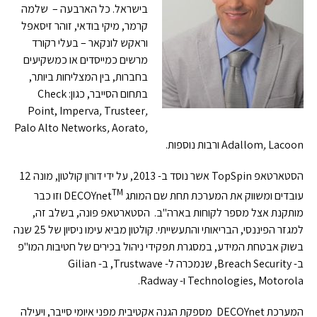
בישראל. כל הארבעה – שלמה
קרמר, מיקי בודאי, זוהר זיסאפל
וראקש לונקאר – בעלי רקורד
מרשים כמייסדים או כמשקיעים
בחברות, בין המצליחות ביותר,
בתחום הסייבר, כגון: Check
Point, Imperva
,
Trusteer
,
Palo Alto Networks
,
Aorato
,
Lacoon ורבות נוספות.
,
Adallom
הסטארטאפ TopSpin אשר נוסד ב- 2013, על ידי דורון קולטון, מונה 12
TM
עובדים ומשווק את המערכת תחת שם המותג DECOYnet
וזו כבר
מותקנת אצל מספר לקוחות בארה"ב. הסטארטאפ פונה, בשלב זה,
למגזר הפיננסי, הבריאותי והתעשייתי. קולטון מביא עימו ניסיון של 25 שנה
בשוק אבטחת המידע, במסגרת תפקידי ניהול בכירים של חטיבות המו"פ
ב- Breach Security, שנמכרה ל- Trustwave, ב- Gilian
Technologies, Motorola ו- Radway.
המערכת DECOYnet מספקת הגנה אקטיבית מפני איומי סייבר, ויעילה