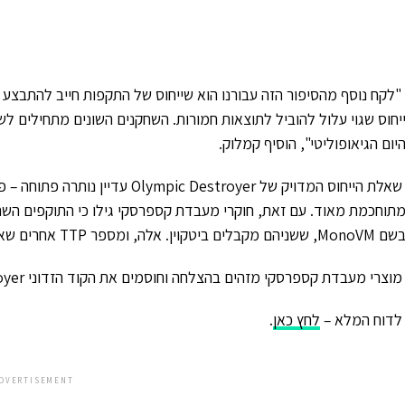
"לקח נוסף מהסיפור הזה עבורנו הוא שייחוס של התקפות חייב להתבצע בא
יחוס שגוי עלול להוביל לתוצאות חמורות. השחקנים השונים מתחילים
יום הגיאופוליטי", הוסיף קמלוק.
שאלת הייחוס המדויק של
Olympic Destroyer
עדיין נותרה פתוחה – פ
תוחכמת מאוד. עם זאת, חוקרי מעבדת קספרסקי גילו כי התוקפים הש
שם
MonoVM
, ששניהם מקבלים ביטקוין. אלה, ומספר
TTP
אחרים שאו
מוצרי מעבדת קספרסקי מזהים בהצלחה וחוסמים את הקוד הזדוני
oyer
לדוח המלא –
לחץ כאן
.
DVERTISEMENT