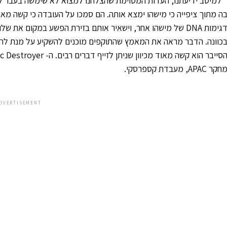
"למיטב ידיעתנו, העדות המסוימת שהצלחנו למצוא לא שימשה בעבר לצור
ה מתוך ציפייה כי מישהו ימצא אותה. הם סמכו על העובדה כי קשה מאו
גימות
DNA
של מישהו אחר, וישאיר אותם בזירת הפשע במקום את שלו. ח
כוונה. הדבר מראה את המאמץ שהתוקפים מוכנים להשקיע על מנת להמ
סייבר הוא קשה מאוד מכיוון שניתן לזייף דברים רבים. ה-
c Destroyer
חקר
APAC
, מעבדת קספרסקי.
DVERTISEMENT