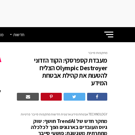
חדשות
מא
מתקפות סייבר
מעבדת קספרסקי: הקוד הזדוני
מ
Olympic Destroyer הצליח
להטעות את קהילת אבטחת
המידע
א
TECHNOLOGY
אבטחת מידע ארגונית
חדשות
מתקפות סייבר
פרטיות
מחקר חדש של TrendAI חושף: שוק
גיוס העובדים בארגונים הפך לכלכלה
מחתרתית משגשגת; פושעי סייבר