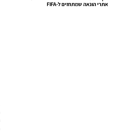
אתרי הונאה שמתחזים ל-FIFA
א
ה
ו
ה