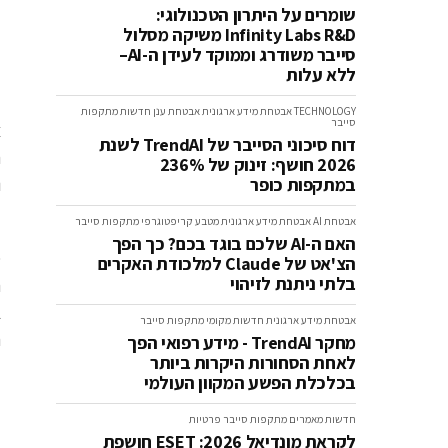
שומרים על היתרון הטכנולוגי:
Infinity Labs R&D משיקה מסלול
סייבר משודרג וממוקד לעידן ה-AI–
ללא עלות
TECHNOLOGY
אבטחת מידע ארגונית
אבטחת ענן
חדשות
מתקפות
סייבר
צ
דוח סיכוני הסייבר של TrendAI לשנת
ה
2026 חושף: זינוק של 236%
במתקפות כופר
ו
אבטחת AI
אבטחת מידע ארגונית
מטבע קריפטוגרפי
מתקפות סייבר
האם ה-AI שלכם בוגד בכם? כך הפך
ס
הצ'אט של Claude למלכודת האקרים
בלתי ניתנת לזיהוי
ה
ב
אבטחת מידע ארגונית
חדשות
מקומי
מתקפות סייבר
ה
מחקר TrendAI - מידע רפואי הפך
לאחת הסחורות היקרות ביותר
בכלכלת הפשע המקוון העולמי
חדשות
מאמרים
מתקפות סייבר
פרטיות
לקראת מונדיאל 2026: ESET חושפת