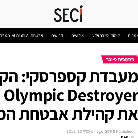
מרים
לימודי סייבר וידע
אירועים
דרושים
אבטחת AI והגנת AI: המדריך המלא 2026
מתקפות סייבר
עבדת קספרסקי: הקוד
er
ת קהילת אבטחת המ
Published
8 שנים ago
on
מרץ 13, 2018
Dan
By