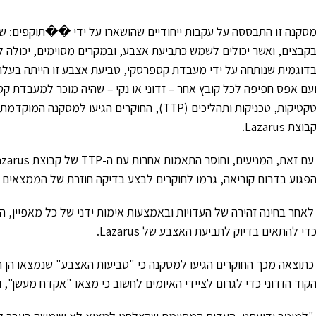
סקנה זו התבססה על עקבות ייחודיים שהושארו על ידי ��תוקפים: שיל
קבצים, ואשר יכולים לשמש כתביעת אצבע
, ובמקרים מסוימים, יכולה ל
דוגמית שנותחה על ידי מעבדת קספרסקי, טביעת אצבע זו הייתה בעלת התאמה של 100% לרכיבי קו
עם אפס חפיפה לכל קובץ אחר – זדוני או נקי – שהיה מוכר למעבדת קספ
קטיקות, טכניקות ותהליכים (
TTP
), החוקרים הגיעו למסקנה המוקדמת כ
בוצת
Lazarus
.
עם זאת, המניעים, וחוסר התאמות אחרות עם ה-
TTP
של קבוצת
azarus
פגוע בדרום קוריאה, גרמו לחוקרים לבצע בדיקה חוזרת של הממצאים ה
לאחר בחינה זהירה של העדויות ובאמצעות אימות ידני של כל מאפיין, החו
די להתאים בדיוק לתביעת האצבע של
Lazarus
.
כתוצאה מכך החוקרים הגיעו למסקנה כי "טביעות האצבע" שנמצאו הן ה
קוד הזדוני כדי לגרום לציידי האיומים לחשוב כי מצאו "אקדח מעשן",