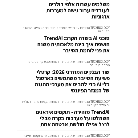
משלמים עשרות אלפי דולרים
לעובדים עבור גישה למערכות
ארגוניות
TECHNOLOGY
אבטחת ענן
חדשות
מתקפות סייבר
רגולציה והומלנד
סקיוריטי
סוכני AI בשדה הקרב: TrendAI
חושפת איך בינה מלאכותית משנה
את פני לוחמת הסייבר
TECHNOLOGY
אבטחת מידע ארגונית
חדשות
מטבע קריפטוגרפי
מתקפות סייבר
שוד הבנקים המודרני 2026: קרטלי
פשיעת הסייבר משתמשים בארסנל
כלי AI כדי להביס את מערכי ההגנה
של המגזר הפיננסי
TECHNOLOGY
אבטחת מידע ארגונית
חדשות
מתקפות סייבר
רגולציה
והומלנד סקיוריטי
TrendAI מזהירה - תוקפים איראנים
השתלטו על מערכות בקרה מבלי
לנצל אפילו חולשת אבטחה אחת
TECHNOLOGY
אבטחת מידע ארגונית
חדשות
מקומי
מתקפות סייבר