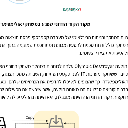
מקור הקוד הזדוני שפגע במשחקי אולימפיאדת
וות המחקר והניתוח הבינלאומי של מעבדת קספרסקי פרסם
תוצאות מח
מחקר כולל עדות טכנית להטעיה מכוונת ומתוחכמת שמוקמה בתוך התו
להטעות את ציידי האיומים.
תולעת
Olympic Destroyer
עלתה לכותרות במהלך משחקי החורף האו
ייבר ששיתקה מערכות
IT
לפני טקסט הפתיחה, השביתה מסכי תצוגה, 
אולימפיאדה, כך שהצופים לא יכלו להדפיס את הכרטיסים שלהם. מעב
דרום קוריאה סבלו גם הם מאותה תולעת, אשר שיבשה את הפעילות של
תקפות הקוד הזדוני הזה הייתה מוגבלת, היא הייתה בהחלט יכולה להי