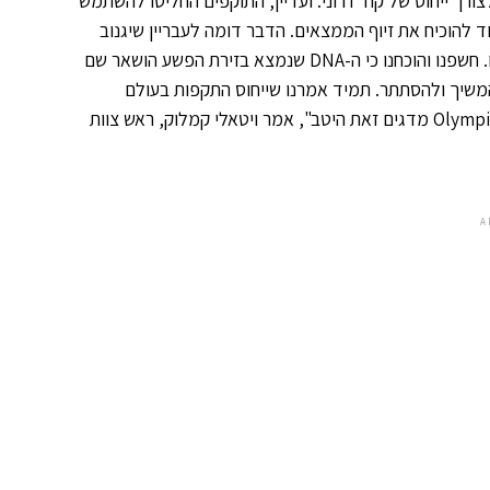
ך ייחוס של קוד זדוני. ועדיין, התוקפים החליטו להשתמש
ד להוכיח את זיוף הממצאים. הדבר דומה לעבריין שיגנוב
שפנו והוכחנו כי ה-
DNA
שנמצא בזירת הפשע הושאר שם
שיך ולהסתתר. תמיד אמרנו שייחוס התקפות בעולם
Olympi
מדגים זאת היטב", אמר ויטאלי קמלוק, ראש צוות
A