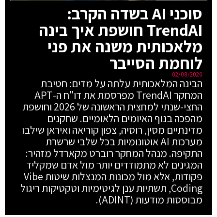
סוכני AI בשדה הקרב:
TrendAI חושפת איך בינה
מלאכותית משנה את פני
לוחמת הסייבר
02/08/2026
הבינה המלאכותית עלתה על מדים: חטיבת
המחקר TrendAI מפרסמת את דו"ח ה-APT
החצי-שנתי למחצית הראשונה של 2026 וחושפת
מהפכה בנוף האיומים הלאומיים. שחקנים
מדינתיים מסין, רוסיה, צפון קוריאה ואיראן שילבו
מערכות AI אוטונומיות בכל שלבי שרשרת
התקיפה. מנהל המחקר רוברט מקארדל מזהיר:
המגינים לא מתמודדים יותר מול אדם שמקליד
פקודות, אלא מול מכונות המנצלות שיטות Vibe
Coding, תשתיות ענן לגיטימיות וטקטיקות ריגול
מבוססות מודעות (ADINT).