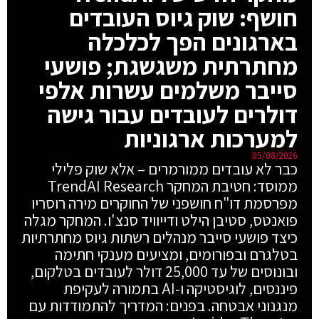
חושף: שוק גיוס העובדים
בארגונים הפך לכלכלה
מחתרתית משגשגת; פושעי
סייבר משלמים עשרות אלפי
דולרים לעובדים עבור גישה
למערכות ארגוניות
05/08/2026
כבר לא עובדים ממורמרים – אלא שוק פלילי
ממוסד: חטיבת המחקר TrendAI Research
מפרסמת דו"ח חושפני של החוקרים מירה רוסריו
פואנטס, סטיבן הילט ודייוויד סנצ'ו. המחקר מגלה
כיצד פושעי סייבר מנהלים רשתות גיוס מחתרתיות
בטלגרם ובפורומים, ומציעים מענקי חתימה
ובונוסים של עד 25,000 דולר לעובדים בטלקום,
פיננסים, לוגיסטיקה ו-AI בתמורה לעקיפת
מנגנוני אבטחה. בפנים: המדריך להתמודדות עם