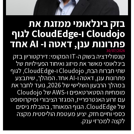
בזק בינלאומי ממזגת את
Cloudojo ו-CloudEdge לגוף
פתרונות ענן, דאטה ו- AI אחד
30/07/2026
קונסולידציה בשוק ה-IT המקומי: דירקטוריון בזק
בינלאומי מאשר את מיזוג ואיחוד הפעילויות של
שתי חברות הבת, Cloudojo ו-CloudEdge, לגוף
פתרונות ענן, דאטה ו-AI אחד. המהלך, שיתבצע
במהלך הרבעון השלישי של 2026, נועד לחבר את
מומחיות הסטארטאפים ו-AWS של Cloudojo
עם זרוע האנטרפרייז, המגזר הציבורי ומיקרוסופט
של CloudEdge. הגוף המאוחד, בהובלת ניסים
כספי וחיים חזק, יציע מעטפת הוליסטית מקצה
לקצה למכרזי ענק.