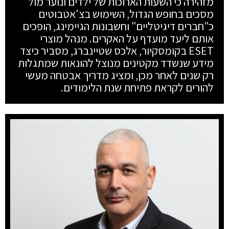
מזהירה כי השעות הארוכות של ילדים ונוער מול
מסכים בחופש הגדול, השימוש בצ'אטבוטים
כ"חברים דיגיטליים" וחשבונות הגיימינג, הופכים
אותם ליעד מועדף על האקרים. מנהל מוצרי
ESET בקומסקיור, אלכס שטיינברג, מסביר כיצד
מידע שנשדד מקטינים מנוצל להונאות שמתגלות
רק שנים לאחר מכן, ומציג מדריך אבטחה מעשי
להורים לקראת פתיחת שנת הלימודים.