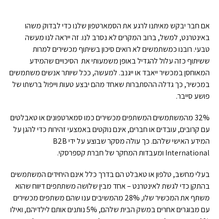
אם חבר יבקש מאיתנו לרגע את הסמארטפון שלנו כדי לבדוק משהו
באינטרנט, למשל, ברוב המקרים לא נסרב לנו. זה ייראה לנו מעשה
טבעי. רובנו כמשתמשים לא רואים סיכון בשיתוף מכשירים למרות
ששיתוף כזה עלול להגדיל באופן משמעותי את הסיכויים שהמידע
המאוחסן במכשיר ייאבד או ייגנב. למעשה, ככל שיותר אנשים משתמשים
במכשיר, כך גדלה ההסתברות שאחד מהם יבצע טעות וייפול ברשתו של
פושע סייבר.
32% מהמשתמשים המשתפים מכשירים כמו סמארטפונים או טאבלטים
עם קרובים, עובדים או חברים, אינם נוקטים באמצעי זהירות כדי להגן על
המידע האישי שלהם. כך עולה מסקר שבוצע על ידי B2B
International ומעבדות המחקר של חברת קספרסקי.
בעלי מחשב, טלפון או טאבלט הם בדרך כלל אינם היחידים המשתמשים
בהתקן כדי לגשת לאינטרנט – אחד מבין שלושה משתתפים דיווח שהוא
משתף את המכשיר שלו, 28% מהמשיבים ענו שהם משתפים מכשירים
עם מבוגרים אחרים במשק הבית שלהם, 5% נותנים אותם לילדיהם, ואילו