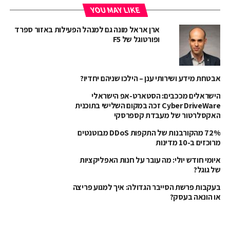
YOU MAY LIKE
ארן אראל מונה גם למנהל הפעילות באזור ספרד
ופורטוגל של F5
אבטחת מידע ושירותי ענן – הילכו שניהם יחדיו?
הישראלים מככבים: הסטארט-אפ הישראלי
Cyber DriveWare זכה במקום השלישי בתוכנית
האקסלרטור של מעבדת קספרסקי
72% מהקורבנות של התקפות DDoS מבוטנטים
מרוכזים ב-10 מדינות
איומי חודש יולי: מה עובר על חנות האפליקציות
של גוגל?
בעקבות פרשת הסייבר הגדולה: איך למנוע פריצה
או הונאה בעסק?