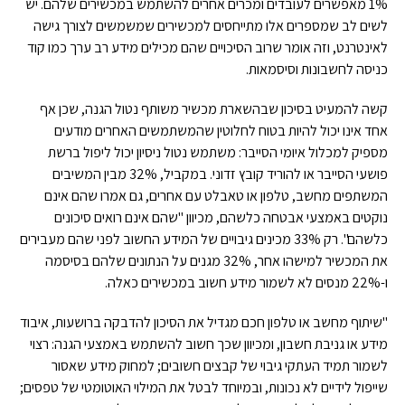
1% מאפשרים לעובדים ומכרים אחרים להשתמש במכשירים שלהם. יש
לשים לב שמספרים אלו מתייחסים למכשירים שמשמשים לצורך גישה
לאינטרנט, וזה אומר שרוב הסיכויים שהם מכילים מידע רב ערך כמו קוד
כניסה לחשבונות וסיסמאות.
קשה להמעיט בסיכון שבהשארת מכשיר משותף נטול הגנה, שכן אף
אחד אינו יכול להיות בטוח לחלוטין שהמשתמשים האחרים מודעים
מספיק למכלול איומי הסייבר: משתמש נטול ניסיון יכול ליפול ברשת
פושעי הסייבר או להוריד קובץ זדוני. במקביל, 32% מבין המשיבים
המשתפים מחשב, טלפון או טאבלט עם אחרים, גם אמרו שהם אינם
נוקטים באמצעי אבטחה כלשהם, מכיוון "שהם אינם רואים סיכונים
כלשהם". רק 33% מכינים גיבויים של המידע החשוב לפני שהם מעבירים
את המכשיר למישהו אחר, 32% מגנים על הנתונים שלהם בסיסמה
ו-22% מנסים לא לשמור מידע חשוב במכשירים כאלה.
"שיתוף מחשב או טלפון חכם מגדיל את הסיכון להדבקה ברושעות, איבוד
מידע או גניבת חשבון, ומכיוון שכך חשוב להשתמש באמצעי הגנה: רצוי
לשמור תמיד העתקי גיבוי של קבצים חשובים; למחוק מידע שאסור
שייפול לידיים לא נכונות, ובמיוחד לבטל את המילוי האוטומטי של טפסים;