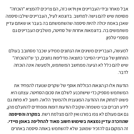
אבל מאחר ובידי העבריינים אין וידאו כזה, הם צריכים להמציא "הוכחה"
מסוימת שיש להם גישה למחשב. בדוגמא לעיל, העבריינים שילבו סיסמה
שאכן באמת יכולה להיות סיסמה שהשתמשתם בה בעבר או שאתם עדיין
משתמשים בה. בדוגמאות אחרות של סחיטה, משלבים העבריינים גם
מספרי טלפון.
למעשה, העבריינים משיגים את הנתונים ממידע שכבר מסתובב בעולם
התחתון של עברייני הסייבר כתוצאה מדליפות נתונים, כך ש"ההוכחה"
שיש להם כלל לא הגיעה ממחשב המשתמש, ולמעשה אינה הוכחה
לדבר.
הודעות אלו הן הונאות הכוללות אוסף של שקרים שנועדו להפחיד את
המשתמש מספיק כדי שישתכנע לשלם את סכום הסחיטה. עצתנו היא
פשוט למחוק את ההודעה הפוגענית ולהמשיך הלאה. חשוב לא פחות גם
לידע חברים ובני משפחה שקיבלו הודעות דומות ומפחדים להתעלם מהן,
גם אם מעולם לא צפו בפורנו ואין להם מצלמת רשת.
במקרה והסיסמה
שהוזכרה עדיין נמצאת בשימוש חשוב מאוד להחליפה באופן מיידי.
זה המקום גם להזכיר שמוטב שלא להשתמש באותה סיסמה באתרים