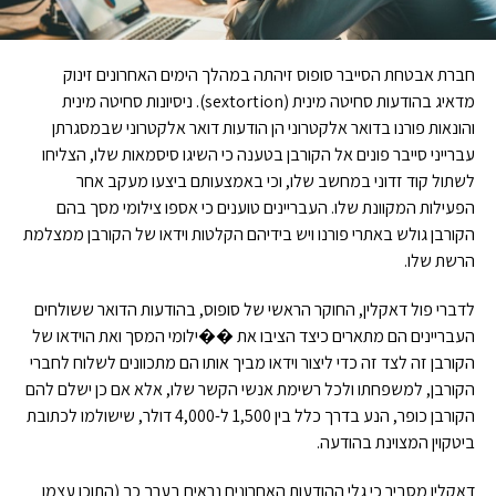
חברת אבטחת הסייבר סופוס זיהתה במהלך הימים האחרונים זינוק
מדאיג בהודעות סחיטה מינית (sextortion). ניסיונות סחיטה מינית
והונאות פורנו בדואר אלקטרוני הן הודעות דואר אלקטרוני שבמסגרתן
עברייני סייבר פונים אל הקורבן בטענה כי השיגו סיסמאות שלו, הצליחו
לשתול קוד זדוני במחשב שלו, וכי באמצעותם ביצעו מעקב אחר
הפעילות המקוונת שלו. העבריינים טוענים כי אספו צילומי מסך בהם
הקורבן גולש באתרי פורנו ויש בידיהם הקלטות וידאו של הקורבן ממצלמת
הרשת שלו.
לדברי פול דאקלין, החוקר הראשי של סופוס, בהודעות הדואר ששולחים
העבריינים הם מתארים כיצד הציבו את ��ילומי המסך ואת הוידאו של
הקורבן זה לצד זה כדי ליצור וידאו מביך אותו הם מתכוונים לשלוח לחברי
הקורבן, למשפחתו ולכל רשימת אנשי הקשר שלו, אלא אם כן ישלם להם
הקורבן כופר, הנע בדרך כלל בין 1,500 ל-4,000 דולר, שישולמו לכתובת
ביטקוין המצוינת בהודעה.
דאקלין מסביר כי גלי ההודעות האחרונים נראים בערך כך (התוכן עצמו