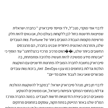
לדברי אודי מוקדי, מנכ"ל, יו"ר ומייסד סייברארק: " כחברה ישראלית
שמייצאת חדשנות כחול לבן ללקוחות בעולם כולו, אנו גאים להיות חלק
מרשימת מקומות העבודה הטובים ביותר של Fortune. צוות העובדים
שלנו, והתרבות הארגונית הייחודית שבנינו בחברה, הם מהנכסים
החשובים ביותר שלנו, ו��הווים מרכיב מרכזי בהצלחתנו." עוד הוסיף כי
"אבטחת מידע ממשיכה להיות תעשיה מלהיבה ומתפתחת, בה
סייברארק נחשבת לחברה המובילה פתרונות חדשניים עם השקעות
הולכות וגדלות בתחומים כמו ענן ו-DevOps. זאת, בזכות צוות עובדים
מוכשרים שאני גאה לעבוד איתם מדי יום."
לדברי חן ביתן, מנהל סייברארק ישראל: "במקביל להשקעות ההולכות
וגדלות בתחומי המחקר והפיתוח בישראל, אנו ממשיכים להשקיע
משאבים רבים ביצירת הזדמנויות חדשות לעובדינו. במטה החברה ומרכז
המו"פ שלנו באזור ההייטק בפתח תקוה, עוסקים בתחומים מרתקים