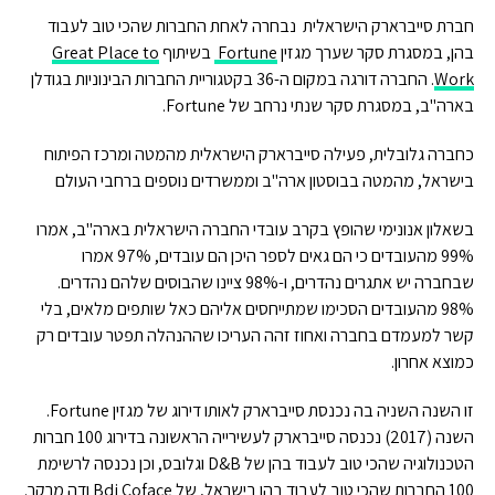
חברת סייברארק הישראלית נבחרה לאחת החברות שהכי טוב לעבוד
בהן, במסגרת סקר שערך מגזין
Fortune
בשיתוף
Great Place to
Work
. החברה דורגה במקום ה-36 בקטגוריית החברות הבינוניות בגודלן
בארה"ב, במסגרת סקר שנתי נרחב של Fortune.
כחברה גלובלית, פעילה סייברארק הישראלית מהמטה ומרכז הפיתוח
בישראל, מהמטה בבוסטון ארה"ב וממשרדים נוספים ברחבי העולם
בשאלון אנונימי שהופץ בקרב עובדי החברה הישראלית בארה"ב, אמרו
99% מהעובדים כי הם גאים לספר היכן הם עובדים, 97% אמרו
שבחברה יש אתגרים נהדרים, ו-98% ציינו שהבוסים שלהם נהדרים.
98% מהעובדים הסכימו שמתייחסים אליהם כאל שותפים מלאים, בלי
קשר למעמדם בחברה ואחוז זהה העריכו שההנהלה תפטר עובדים רק
כמוצא אחרון.
זו השנה השניה בה נכנסת סייברארק לאותו דירוג של מגזין Fortune.
השנה (2017) נכנסה סייברארק לעשירייה הראשונה בדירוג 100 חברות
הטכנולוגיה שהכי טוב לעבוד בהן של D&B וגלובס, וכן נכנסה לרשימת
100 החברות שהכי טוב לעבוד בהן בישראל, של Bdi Coface ודה מרקר.