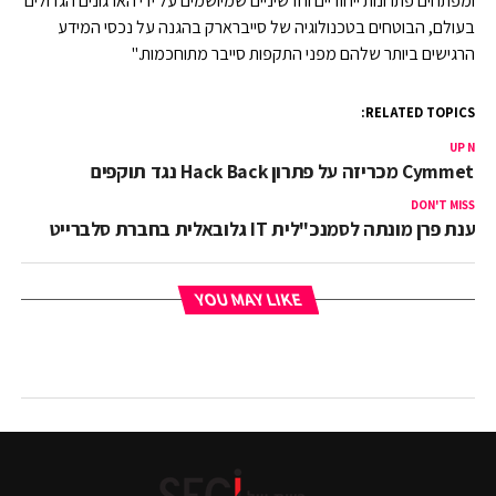
ומפתחים פתרונות ייחודיים וחדשיניים שמיושמים על ידי הארגונים הגדולים
בעולם, הבוטחים בטכנולוגיה של סייברארק בהגנה על נכסי המידע
הרגישים ביותר שלהם מפני התקפות סייבר מתוחכמות."
RELATED TOPICS:
UP NEX
Cymmetri מכריזה על פתרון Hack Back נגד תוקפים
DON'T MISS
ענת פרן מונתה לסמנכ"לית IT גלובאלית בחברת סלברייט
YOU MAY LIKE