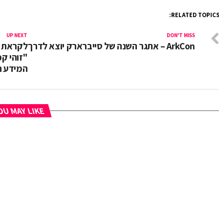
RELATED TOPICS
UP NEXT
DON'T MISS
ArkCon – אתגר השנה של סייברארק יוצא לדרך
לקראת כ
"זוהי ק
המידע ה
U MAY LIKE