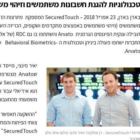
כנולוגיות להגנת חשבונות משתמשים וזיהוי 
באדן באדן, 23 אפריל 2018 – Touch
הובילה ענקית ה
Arvato
שArvato מ
הוא אידיאלי עבור 
משמעותי מהתעבורה 
"ההשקעה תאפשר לנ
צוותי הפיתוח והמח
SecuredTouch" הוסיף פינצי.
מייסדי SecuredTouch – רן שולקינד ויאיר פינצי צילום אולג אלון
ורביץ'