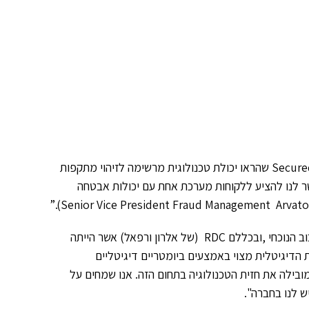
"לאחר תהליך בחינה ארוך, החלטנו להשקיע ולשתף פעולה עם SecuredTouch שהראו יכולת טכנולוגית מרשימה לזיהוי מתקפות
 לנו להציע ללקוחות מערכת אחת עם יכולות אבטחה
Arvato מצטרפת למשקיעים הקיימים של החברה, שלקחו חלק גם בסיבוב הנוכחי ,ובכללם RDC (של אלרון ורפאל) אשר הייתה
מסר: "העתיד של ההזדהות הדיגיטלית מצוי באמצעים ביומטריים דיגיטליים
לגוריתמים לומדים. עידן הסיסמאות מגיע לקיצו ו SecuredTouch מובילה את חזית הטכנולוגיה בתחום הזה. אנו שמחים על