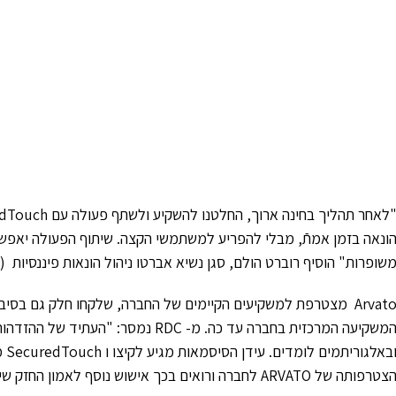
ונאה בזמן אמתֿ, מבלי להפריע למשתמשי הקצה. שיתוף הפעולה יאפשר
שופרות" הוסיף רוברט הולם, סגן נשיא אברטו ניהול הונאות פיננסיות (Senior Vice President Fraud Management Arvato).”
המשקיעה המרכזית בחברה עד כה. מ- RDC נ
ובא
צטרפותה של ARVATO לחברה ורואים בכך אישוש נוסף לאמון החזק שיש לנו בחברה".