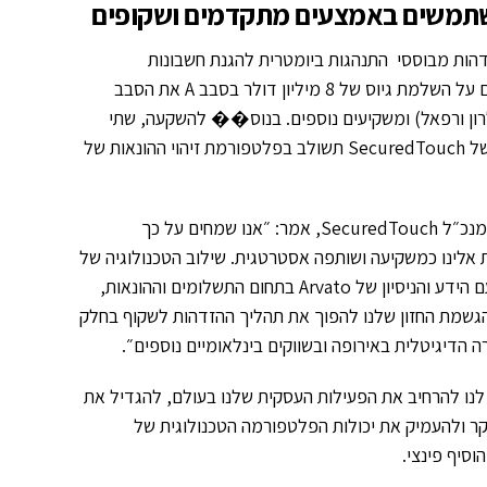
משתמשים באמצעים מתקדמים ושקופים
Secured המספקת פתרונות הזדהות מבוססי התנהגות ביומטרית להגנת חשבונות
משתמשים (וזיהוי משתמשים באמצעים מתקדמים ושקופים, הכריזה היום על השלמת גיוס של 8 מיליון דולר בסבב A את הסבב
פיננסים הגרמנית Arvato והשתתפו בו גם RDC (של אלרון ורפאל) ומשקיעים נוספים. בנוס�� להשקעה, שתי
החברות ישתפו פעולה ביניהן וטכנולוגית ה -Behavioral Biometrics של SecuredTouch תשולב בפלטפורמת זיהוי ההונאות של
יאיר פינצי, מייסד ומנכ״ל SecuredTouch, אמר: ״אנו שמחים על כך
צטרפת אלינו כמשקיעה ושותפה אסטרטגית. שילוב הטכנולוגיה של
SecuredTouch עם הידע והניסיון של Arvato בתחום התשלומים וההונאות,
הגשמת החזון שלנו להפוך את תהליך ההזדהות לשקוף בחלק
הדיגיטלית באירופה ובשווקים בינלאומיים נוספים״.
ו להרחיב את הפעילות העסקית שלנו בעולם, להגדיל את
קר ולהעמיק את יכולות הפלטפורמה הטכנולוגית של