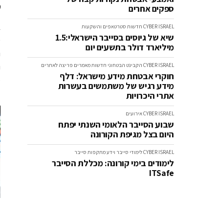
ט
ספקים אחרים
CYBER ISRAEL
חדשות
סטרטאפים והשקעות
שיא של גיוסים בסייבר הישראלי:1.5
מיליארד דולר בתשעים יום
CYBER ISRAEL
הקבינט הבטחוני
חדשות
מאמרים
פריצה לאתרים
חוקרי אבטחת מידע מישראל: דלף
.
מידע רגיש של משתמשים בעשרות
אתרי היכרויות
CYBER ISRAEL
אירועים
שבוע הסייבר הלאומי השנתי יפתח
היום בצל מגיפת הקורונה
CYBER ISRAEL
לימודי סייבר וידע
מתקפות סייבר
לימודים בימי קורונה: מכללת הסייבר
ITSafe
מ