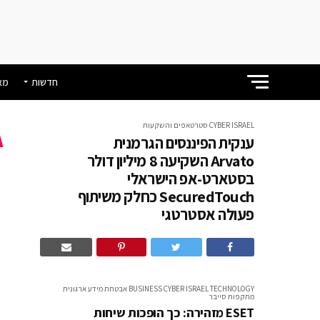
חדשות
מא
CYBER ISRAEL
סטרטאפים והשקעות
ענקית הפיננסים הגרמנית
Arvato השקיעה 8 מיליון דולר
בסטארט-אפ הישראלי
SecuredTouch כחלק משיתוף
פעולה אסטרטגי
פ
TECHNOLOGY
CYBER ISRAEL
BUSINESS
אבטחת מידע ארגונית
מתקפות סייבר
ESET מזהירה: כך הופכות שיחות