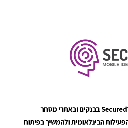
SecuredTo להרחיב את הפעילות הבינלאומית ולהמשיך בפיתוח