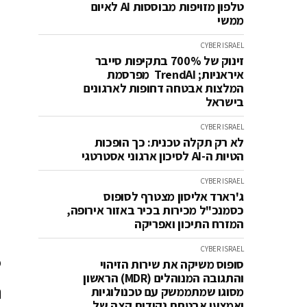
טלפון מזויפות מבוססות AI לאיום
ממשי
CYBER ISRAEL
זינוק של 700% בתקיפות סייבר
איראניות; TrendAI מפרסמת
המלצות אבטחה דחופות לארגונים
בישראל
CYBER ISRAEL
לא רק תקלה טכנית: כך הופכות
הטיות ה-AI לסיכון ארגוני אסטרטגי
CYBER ISRAEL
ג'רארד אליסון מצטרף לסופוס
כסמנכ"ל מכירות בכיר באזור אירופה,
המזרח התיכון ואפריקה
CYBER ISRAEL
o
סופוס משיקה את שירות הזיהוי
והתגובה המנוהלים (MDR) הראשון
מסוגו שמתממשק עם טכנולוגיות
ואמצעי אבטחת נקודות קצה של