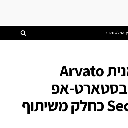
ענקית הפיננסים הגרמנית Arvato
ן דולר בסטארט-אפ
הישראלי SecuredTouch כחלק משיתוף