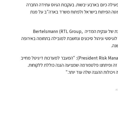
SecuredTou פעילה כיום בארבע יבשות. בעקבות הגיוס עתידה החברה
מטה הפיתוח בישראל ולפתוח משרד בארה"ב על מנת
עבור תאגיד Arvato זוהי השקעה ראשונה בישראל. החברה הינה, חברת בת של ענקית המדיה Bertelsmann (RTL Group,
ם הפיננסי, לוגיסטי וניהול סיכונים ונחשבת למובילה בתחומה באירופה
לדברי פרנק שליין, נשיא אברטו בתחום ניהול סיכונים (President Risk Management Arvato): "המעבר למערכות דיגיטל מחייב
 זה ופיתחנו פלטפורמה שמציעה הגנה כוללת ללקוחות.
A