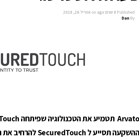
Published
8 שנים ago
on
אפריל 26, 2018
Dan
By
Arvat תטמיע את הטכנולוגיה שפיתחה SecuredTouch בבנקים ובאתרי מסחר
ההשקעה תסייע ל uch