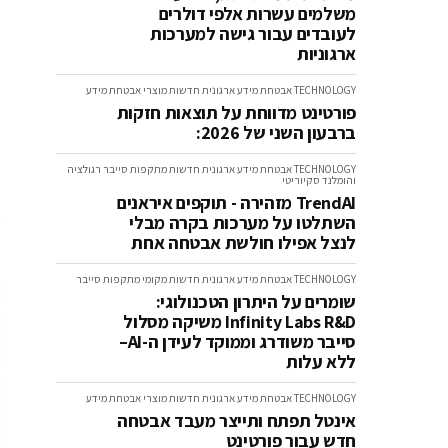
משלמים עשרות אלפי דולרים
לעובדים עבור גישה למערכות
ארגוניות
TECHNOLOGY
אבטחת מידע ארגונית
חדשות
מוצרי אבטחת מידע
פורטינט מדווחת על תוצאות חזקות
ברבעון השני של 2026:
TECHNOLOGY
אבטחת מידע ארגונית
חדשות
מתקפות סייבר
רגולציה
והומלנד סקיוריטי
TrendAI מזהירה - תוקפים איראנים
השתלטו על מערכות בקרה מבלי
לנצל אפילו חולשת אבטחה אחת
TECHNOLOGY
אבטחת מידע ארגונית
חדשות
מקומי
מתקפות סייבר
שומרים על היתרון הטכנולוגי:
Infinity Labs R&D משיקה מסלול
סייבר משודרג וממוקד לעידן ה-AI–
ללא עלות
TECHNOLOGY
אבטחת מידע ארגונית
חדשות
מוצרי אבטחת מידע
אינטל תפתח ותייצר מעבד אבטחה
חדש עבור פורטינט