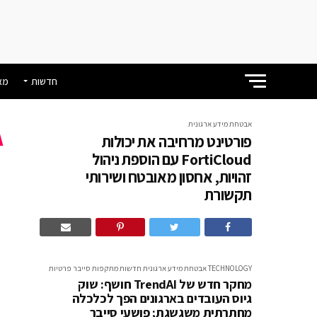
חדשות
מא
אבטחת מידע ארגונית
פורטינט מרחיבה את יכולות
FortiCloud עם הוספת ניהול
זהויות, אחסון מאובטח ושירותי
תקשורת
ע
ו
TECHNOLOGY
אבטחת מידע ארגונית
חדשות
מתקפות סייבר
פרטיות
מחקר חדש של TrendAI חושף: שוק
גיוס העובדים בארגונים הפך לכלכלה
מחתרתית משגשגת; פושעי סייבר