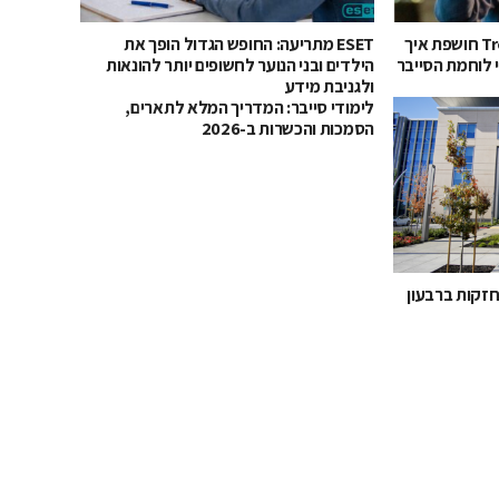
סוכני AI בשדה הקרב: TrendAI חושפת איך
ESET מתריעה: החופש הגדול הופך את
 לוחמת הסייבר
הילדים ובני הנוער לחשופים יותר להונאות
ולגניבת מידע
לימודי סייבר: המדריך המלא לתארים,
הסמכות והכשרות ב-2026
חזקות ברבעון