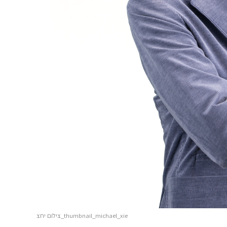
thumbnail_michael_xie_צילום יחצ