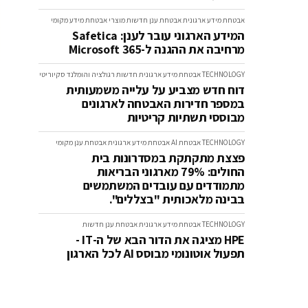
אבטחת מידע ארגונית
אבטחת ענן
חדשות
מוצרי אבטחת מידע
מקומי
המידע הארגוני עובר לענן: Safetica
מרחיבה את ההגנה ל-Microsoft 365
TECHNOLOGY
אבטחת מידע ארגונית
חדשות
רגולציה והומלנד סקיוריטי
דוח חדש מצביע על עלייה משמעותית
במספר חדירות האבטחה לארגונים
מבוססי תשתיות קריטיות
TECHNOLOGY
אבטחת AI
אבטחת מידע ארגונית
אבטחת ענן
מקומי
פצצת מתקתקת במסדרונות בית
החולים: 79% מארגוני הבריאות
מתמודדים עם עובדים המשתמשים
בבינה מלאכותית "בצללים".
TECHNOLOGY
אבטחת מידע ארגונית
אבטחת ענן
חדשות
HPE מציגה את הדור הבא של ה-IT -
תפעול אוטונומי מבוסס AI לכל הארגון