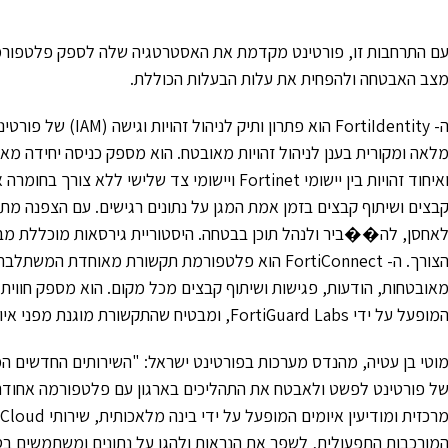
ם התרחבות זו, פורטינט מקדמת את האסטרטגיה שלה לספק פלטפור
צב האבטחה ולהפחית את עלות הבעלות הכוללת.
אחסן, לה��ביר ולנהל תוכן בבטחה. היסטוריית גירסאות מוכללת מבט
אובטחות, הודעות, פגישות ושיתוף קבצים מכל מקום. הוא מספק חווית ש
מופעל על ידי FortiGuard Labs, ומבטיח שהתקשורת מוגנת מפני איומי סייבר מתפתחים.
ל פורטינט לפשט ולאבטח את התהליכים בארגון עם פלטפורמה אחודה 
מורכבות התפעולית, לשפר את הנראות ולהגן על נתונים ומשתמשים בס