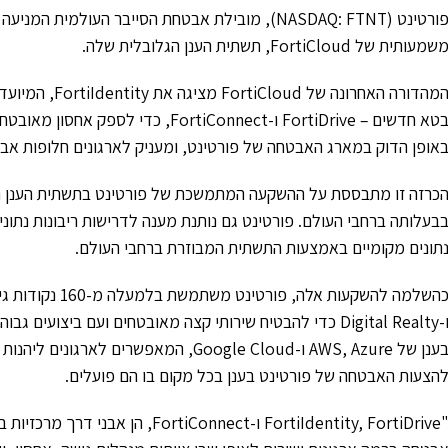
פורטינט (NASDAQ: FTNT), מובילת אבטחת הסייבר העול
שמעותית של FortiCloud, תשתית הענן הגלובלית שלה.
המהדורה האחרונה 
בטא חדשים – FortiDrive ו-ortiConnect
אופן הדוק במארג האבטחה של פורטינט, ומעניק לארגונים חלופות אבט
כרזה זו מתבססת על ההשקעה המתמשכת של פורטינט בתשתית הענן הה
בעלותה ברחבי העולם. פורטינט גם נותנת מענה לדרישות ריבונות נתו
תונים מקומיים באמצעות התשתית המבוזרת ברחבי העולם.
ו-Digital Realty כדי להבטיח שירותי קצה מאובטחים ועם ביצוע
בענן של AWS, Azure ו-Google Cloud, המאפ
הצעות האבטחה של פורטינט בענן בכל מקום בו הם פועלים.
"FortiIdentity, FortiDrive ו-onnect