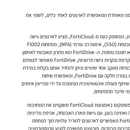
מה מאוחדת המאפשרת לארגונים לאחד כלים, לשפר את
ה- FortiIdentity הוא פתרון ותיק לניהול זהויות וגישה (IAM) של פורטינט, המסופק כעת מ-FortiCloud, מציע לארגונים גישה
מלאה ומקורית בענן לניהול זהויות מאובטח. הוא מספק כניסה יחידה מאובטחת (SSO), אימות רב-גורמי (MFA), מפתחות FIDO2
ואיחוד זהויות בין יישומי Fortinet ויישומי צד שלישי ללא צורך בחומרה או תוכנה נוספת. ה- FortiDrive הוא פתרון מאובטח לאחסון
קבצים ושיתוף קבצים בזמן אמת המגן על נתונים רגישים. עם הצפנה מתקדמת ובקרות גישה פרטניות, FortiDrive מאפשר לצוותים
יחה מעקב אחר שינויים וניתן להחזיר אותם בקלות במידת
הצורך. ה- FortiConnect הוא פלטפורמת תקשורת מאוחדת המשתלבת בצורה חלקה עם FortiDrive, ומאפשרת שיחות
יתוף פעולה אינטואיטיבית הנתמכת על ידי מודיעין איומים
מוטי בן עטיה, מהנדס מערכות בפורטינט ישראל: "השירותים החדשים המסופקים באמצעות FortiCloud משקפים את המחויבות
ואמינה בענן. עם גישת מארג האבטחה, אכיפת מדיניות
מרכזית ומודיעין איומים המופעל על ידי בינה מלאכותית, שירותי FortiCloud מאפשרים לארגונים להוריד עלויות תוך הפחתת
ביבות מבוזרות. פורטינט ממשיכה להניע טרנספורמציה