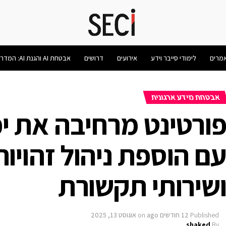
מרים
לימודי סייבר וידע
אירועים
דרושים
אבטחת AI והגנת AI: המדריך המלא 2026
אבטחת מידע ארגונית
ם הוספת ניהול זהויו
שירותי תקשורת
Published
12 חודשים ago
on
אוגוסט 13, 2025
shaked
By