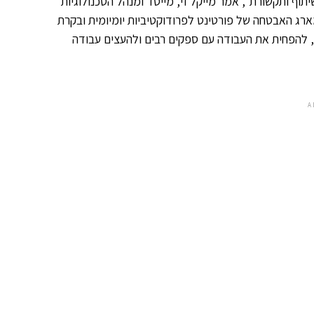
תוף ותקשורת", אמר מייקל זי, מייסד ומנהל הטכנולוגיות
רג האבטחה של פורטינט לפרודוקטיביות יומיומית ובקרת
 להפחית את העבודה עם ספקים רבים ולהעצים עבודה
A