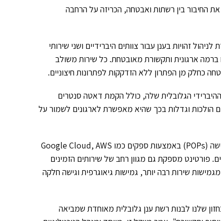
מית המניעה את החיבור בין רשתות ואבטחה, הכריזה על הרחבה
של FortiCloud מציגה את FortiIdentity, המיועדת לניהול זהויות בענן עבור צוותים היברידיים ושני שירותי
F, כדי לספק אחסון מאובטח ברמה ארגונית ותקשורת מאובטחת. כל שירות משולב
חה כחלק מן הפתרון ללא הזדקקות לפתרונות חיצוניים.
יברידי הגלובלית שלה, כולל הקמת דאטה סנטרים
נים הולכות וגדלות בכך שהיא מאפשרת לארגונים לשמור על
כהשלמה להשקעות אלה, פורטינט משתמשת בלמעלה מ-160 נקודות גישה (POPs) באמצעות ספקים כמו Google Cloud, AWS
ים גבוהים. פורטינט מספקת גם מגוון רחב של שירותים הזמינים
שרים לארגונים ליהנות מגמישות שירות רבה יותר, גמישות גיאוגרפית וגישה חלקה
FortiC, הן אבני דרך מרכזיות בחזון שלנו לבנות רשת ענן גלובלית מאוחדת שמביאה