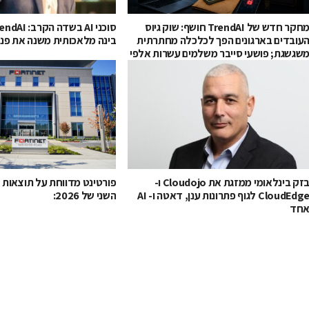
מחקר חדש של TrendAI חושף: שוק גיוס
עובדים בארגונים הפך לכלכלה מחתרתית
בינה מלאכותית משנה את פני
שגשגת; פושעי סייבר משלמים עשרות אלפי
ולרים לעובדים עבור גישה למערכות
רגוניות
בזק בינלאומי ממזגת את Cloudojo ו-
פורטינט מדווחת על תוצאות 
CloudEdge לגוף פתרונות ענן, דאטה ו- AI
השני של 2026:
חד