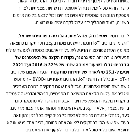
FortiNAC יכול לאכוף מדיניות חברה לגבי עדכון התקנים וגרסאות
קושחה והוא מכיל יכולות ניהול אוטומטיות רשתיות עוצמתיות לצורך
אספקת תגובות אוטומטיות לאיומים מזוהים ויכול לבצע בלימת איומים
בשניות, בעוד שתהליך ידני עלול לקחת ימים או שבועות.
לדברי
תמיר שטיינברג, מנהל צוות ההנדסה בפורטינט ישראל
,
"השימוש ברכיבי IoT דוגמת חיישנים צומח בקצב חסר תקדים כתוצאה
מאימוץ הטרנספורמציה הדיגיטלית על ידי ארגונים במטרה לאפשר יעילות
תפעולית טובה יותר. ל
פי גרטנר, נקודות הקצה של האינטרנט של
הדברים יגדלו בשיעור צמיחה שנתי של 32% מ-2016 ועד 2021
ויגיעו ל-25.1 מיליארד של יחידות מותקנות.
הנפח העצום של רכיבי
ה-IoT – ובכלל זה חיישני IoT, התקנים תאגידיים ו-BYOD – המחפש
גישת רשת חוטית ואלחוטית, מגדיל את שטח התקיפה בצורה מעריכית
ומגביר את עלויות הקצאת המשאבים הפנימיים, הניהול והדרישה לעמידה
בתקנות רגולציה. הנושא של חיבור ואבטחת הגישה לא מתמקד כיום
ברשת עצמה, אלא דווקא בנושא האבטחה ומהווה אתגר עבור ארגונים.
כעת, מנהלי אבטחה צריכים לאבטח כל רכיב קיים בכל זמן נתון וזאת
בעוד שפושעי הסייבר זקוקים ליציאה אחת פתוחה; רכיב אחד פגיע או לא
ידוע; או איום בלתי מוכל אחד בלבד כדי לעקוף את המאמצים