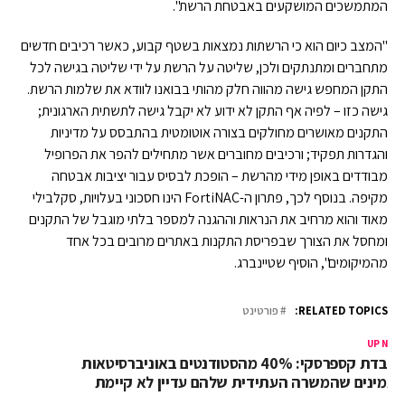
המתמשכים המושקעים באבטחת הרשת".
"המצב כיום הוא כי הרשתות נמצאות בשטף קבוע, כאשר רכיבים חדשים
מתחברים ומתנתקים ולכן, שליטה על הרשת על ידי שליטה בגישה לכל
התקן המחפש גישה מהווה חלק מהותי בבואנו לוודא את שלמות הרשת.
גישה כזו – לפיה אף התקן לא ידוע לא יקבל גישה לתשתית הארגונית;
התקנים מאושרים מחולקים בצורה אוטומטית בהתבסס על מדיניות
והגדרות תפקיד; ורכיבים מחוברים אשר מתחילים להפר את הפרופיל
מבודדים באופן מידי מהרשת – הופכת לבסיס עבור יציבות אבטחה
מקיפה. בנוסף לכך, פתרון ה-FortiNAC הינו חסכוני בעלויות, סקלבילי
מאוד והוא מרחיב את הנראות וההגנה למספר בלתי מוגבל של התקנים
ומחסל את הצורך שבפריסת התקנות באתרים מרובים בכל אחד
מהמיקומים", הוסיף שטיינברג.
RELATED TOPICS:
פורטינט
UP NEX
מעבדת קספרסקי: 40% מהסטודנטים באוניברסיטאות
אמינים שהמשרה העתידית שלהם עדיין לא קיימת