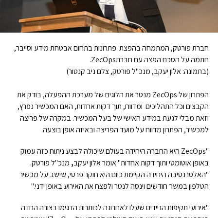
חברת פורטק, המתמחה בהפצת פתרונות בתחום אבטחת מידע וסייבר,
חתמה על הסכם הפצה עם חברתZecOps.
(בתמונה: אלון יעקב, מנכ"ל פורטק, צלם ניב קנטור)
הפתרון של ZecOps מנטר את הלוגים של מערכת ההפעלה, בודק את
הקבצים וכל התהליכים ומדווח, תוך דקות אחדות, האם המכשיר נפרץ,
וזאת מבלי לגעת במידע האישי של בעל המכשיר. במקרה של פריצה
למכשיר, הפתרון מדווח על מועד הפריצה ובאיזה אופן בוצעה.
"ZecOps היא החברה היחידה בעולם שיכולה לבצע ניתוח כזה עמוק
באופן אוטומטי ותוך דקות אחדות" אומר אלון יעקב
,
מנכ"ל פורטק.
"האלטרנטיבה היחידה הקיימת כיום היא חוקר פרטי, שישב על מכשיר
הטלפון במשך חודשים וינסה לנטר ולפצח את האירוע באופן ידני."
"אירועי תקיפות הניידים שעלו לאחרונה לכותרות הדגימו בצורה החדה