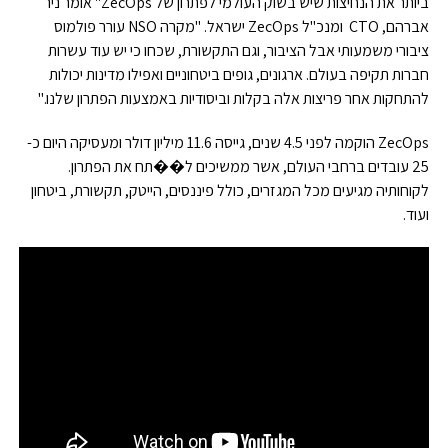
ביותר את הנחיצות שיש בשוק העולמי לפתרון של ZecOps" אומר ניר
אברהם, CTO ומנכ"ל ZecOps ישראל. "מקרה NSO עורר פולמוס
ציבורי משמעותי אבל הציבור, וגם התקשורת, שכחו כי יש עוד עשרות
חברות תקיפה בעולם. ארגונים, גופים ביטחוניים ואפילו מדינות יכולות
להתחקות אחר פריצות אלה בקלות וביסודיות באמצעות הפתרון שלנו."
ZecOps הוקמה לפני 4.5 שנים, גייסה 11.6 מיליון דולר ומעסיקה היום כ-
25 עובדים ברחבי העולם, אשר ממשיכים ל��תח את הפתרון.
לקוחותיה מגיעים מכל המגזרים, כולל פיננסים, הייטק, תקשורת, ביטחון
ועוד.