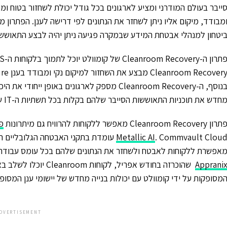
ייבר בעולם המודרני ומציע לארגונים בכל גודל יכולת לשחזור בטוח ו
מבודד, מיקום אליו ניתן לשחזר את הנתונים לפי דרישה לענן. הפתרון
יטחון למנהלי אבטחת המידע שבמקרה פגיעה ניתן יהיה לבצע התאוששו
רון ה-Cleanroom Recovery של קומוולט יוכל לתמוך בלקוחות ה-SaaS של קומוולט.
בנוסף, ה-Cleanroom Recovery מספק לארגונים באו
חדש את תוכניות התאוששות הסייבר שלהם בקלות בכל תשתיות ה-IT שלהם.
רון Cleanroom Recovery מאפשר ללקוחות להרוויח גם מיתרונות
Metallic AI
. Commvault Cloud עומדת בתקני האבטחה ה
אפשרת ללקוחות לאבטח ולשחזר את הנתונים שלהם בכל עומס עבודה, 
Apprani
שהוכרזה בחודש אפריל, 
מסופקות על ידי קומוולט עם יכולות בנייה מחדש של יישומי ענן המסופקות על יד
DVERTISEMENT