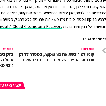
רגונים לתחזק סביבות כפולות עבור כל יישום קריטי בכל שרת ובכל מי
השקעה. בנוסף לכך, לחברות רבות אין את הזמן, הכסף או הצוות הדרוש
יברידיות כדי לדעת שהן יכולות להתאושש כאשר מותקפות.במידה והם כ
בצע בדיקה נוספת. סיבות אלו משאירות ארגונים ללא תרגול, פגיעים ונ
â
בעיות האלה בין היתר בזכות
Cloud Cleanroomä Recovery
vault
RELATED TOPICS
UP NEXT
DON'T MISS
קומוולט רוכשת את Appranix, במטרה לחזק
בזק בינ
את חוסן הסייבר של ארגונים ברחבי העולם
איטליה 
גיבוי מאובטח 
U MAY LIKE