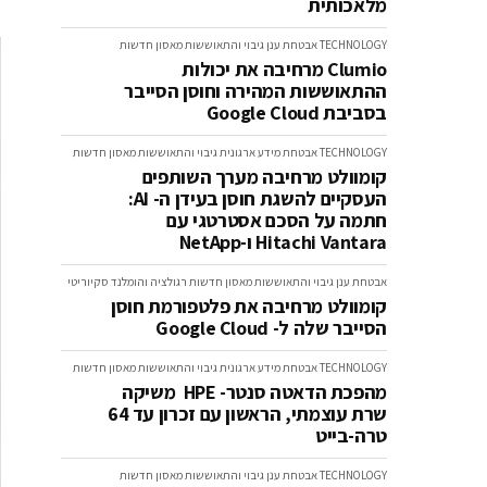
מלאכותית
TECHNOLOGY
אבטחת ענן
גיבוי והתאוששות מאסון
חדשות
Clumio מרחיבה את יכולות
ההתאוששות המהירה וחוסן הסייבר
בסביבת Google Cloud
TECHNOLOGY
אבטחת מידע ארגונית
גיבוי והתאוששות מאסון
חדשות
קומוולט מרחיבה מערך השותפים
העסקיים להשגת חוסן בעידן ה- AI:
חתמה על הסכם אסטרטגי עם
Hitachi Vantara ו-NetApp
אבטחת ענן
גיבוי והתאוששות מאסון
חדשות
רגולציה והומלנד סקיוריטי
קומוולט מרחיבה את פלטפורמת חוסן
הסייבר שלה ל- Google Cloud
TECHNOLOGY
אבטחת מידע ארגונית
גיבוי והתאוששות מאסון
חדשות
מהפכת הדאטה סנטר- HPE משיקה
שרת עוצמתי, הראשון עם זכרון עד 64
טרה-בייט
TECHNOLOGY
אבטחת ענן
גיבוי והתאוששות מאסון
חדשות