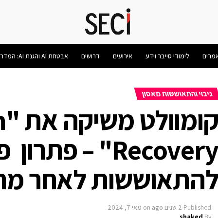
מרים
לימודי סייבר וידע
אירועים
דרושים
אבטחת AI והגנת AI: המדריך המלא 2026
גיבוי והתאוששות מאסון
קו
Recovery" – פתרו
התאוששות לאחר מת
Published
2 שנים ago
on
מאי 7, 2024
shaked
By