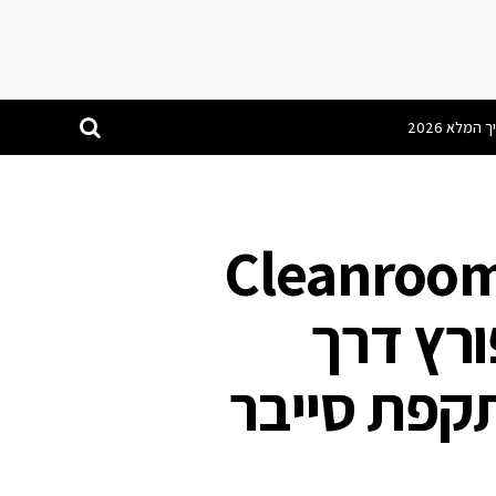
מוולט משיקה את "Cleanroom
ן פורץ דרך
קפת סייבר