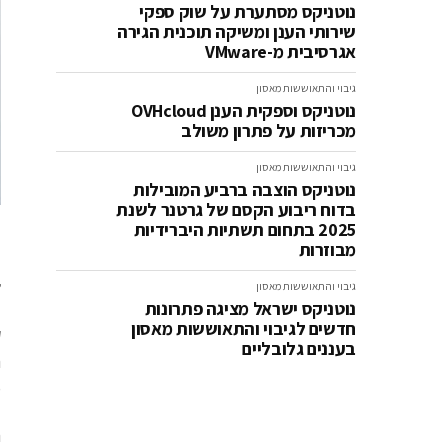
נוטניקס מסתערת על שוק ספקי
שירותי הענן ומשיקה תוכנית הגירה
אגרסיבית מ-VMware
גיבוי והתאוששות מאסון
נוטניקס וספקית הענן OVHcloud
מכריזות על פתרון משולב
גיבוי והתאוששות מאסון
נוטניקס הוצבה ברביע המובילות
בדוח ריבוע הקסם של גרטנר לשנת
2025 בתחום תשתיות היברידיות
מבוזרות
ה
ל
גיבוי והתאוששות מאסון
נוטניקס ישראל מציגה פתרונות
חדשים לגיבוי והתאוששות מאסון
בעננים גלובליים
מ
ה