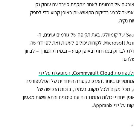
מאובטח של הנתונים לאחר מתקפת סייבר עם עותק נקי
 מאפשר לבצע בדיקות התאוששות באופן קבוע כדי לספק
ת נקיה.
בעת תקיפה של גורמים עוינים, ה-
Cleanroom Recovery מבצע את השחזור למיקום נקי ומבודד בענן Microsoft Azure. לקוחות יכולים לעשות זאת לפי דרישה.
פן ייחודי את היכולת לבדוק במהירות ובאופן קבוע – ובמידת הצורך – לבחון
פלטפורמת Commvault Cloud, המופעלת על ידי
גלובליים המחמירים ביותר. הארכיטקטורה הייחודית של הפלטפורמה
מכל מקום ולכל מקום. בעתיד, בזכות הרכישה של
לקוחות Cleanroom יוכלו לשלב באופן ייחודי יכולות התמודדות עם סיכונים והתאוששות מאסון
י Appranix.
A