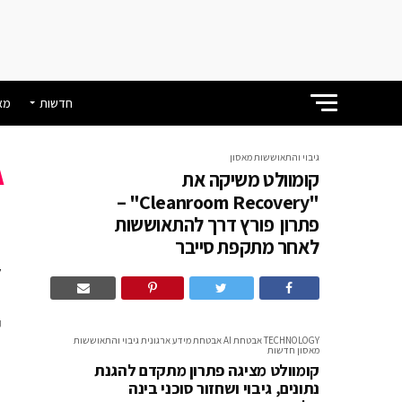
חדשות
מא
גיבוי והתאוששות מאסון
קומוולט משיקה את
"Cleanroom Recovery" –
פתרון פורץ דרך להתאוששות
לאחר מתקפת סייבר
ל
TECHNOLOGY
אבטחת AI
אבטחת מידע ארגונית
גיבוי והתאוששות
מאסון
חדשות
קומוולט מציגה פתרון מתקדם להגנת
נתונים, גיבוי ושחזור סוכני בינה