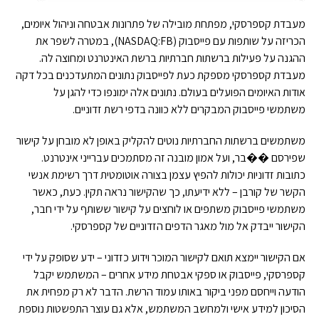
מעבדת קספרסקי, מפתחת מובילה של פתרונות אבטחה וניהול איומים,
הכריזה על שותפות עם פייסבוק (NASDAQ:FB), במטרה לשפר את
ההגנה על פעילות ברשתות חברתיות ברשת האינטרנט ומחוצה לה.
מעבדת קספרסקי מספקת כעת לפייסבוק נתונים המתעדכנים בכל דקה
אודות האיומים הפועלים בעולם. נתונים אלה ימונפו כדי להגן על
משתמשי פייסבוק המבקרים ללא כוונה בדפי רשת זדוניים.
משתמשים ברשתות החברתיות נוטים להקליק באופן לא מובחן על קישור
שפירסם ��בר, ועל אמון מובנה זה מסתמכים עברייני אינטרנט.
כתובות זדוניות יכולות להפיץ עצמן בצורה אוטומטית דרך רשימת אנשי
הקשר של קורבן – ללא ידיעתו, כך שהקישור נראה תקין. כעת, כאשר
משתמשי פייסבוק משתפים או לוחצים על קישור ששותף על ידי חבר,
הקישור ייבדק אל מול מאגר הדפים הזדוניים של קספרסקי.
אם הקישור יימצא תואם לקישור המוכר וידוע כזדוני – ידע שסופק על ידי
קספרסקי, פייסבוק או ספקי אבטחת מידע אחרים – המשתמש יקבל
הודעה וייחסם מפני ביקור באותו עמוד הרשת. הדבר לא רק מפחית את
הסיכון למידע אישי ולמחשב המשתמש, אלא גם עוצר התפשטות נוספת