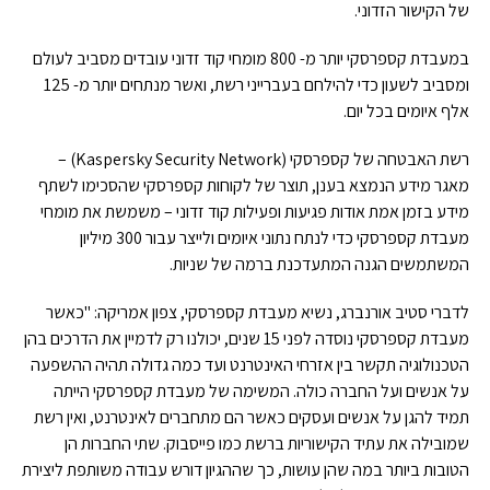
של הקישור הזדוני.
במעבדת קספרסקי יותר מ- 800 מומחי קוד זדוני עובדים מסביב לעולם
ומסביב לשעון כדי להילחם בעברייני רשת, ואשר מנתחים יותר מ- 125
אלף איומים בכל יום.
רשת האבטחה של קספרסקי (Kaspersky Security Network) –
מאגר מידע הנמצא בענן, תוצר של לקוחות קספרסקי שהסכימו לשתף
מידע בזמן אמת אודות פגיעות ופעילות קוד זדוני – משמשת את מומחי
מעבדת קספרסקי כדי לנתח נתוני איומים ולייצר עבור 300 מיליון
המשתמשים הגנה המתעדכנת ברמה של שניות.
לדברי סטיב אורנברג, נשיא מעבדת קספרסקי, צפון אמריקה: "כאשר
מעבדת קספרסקי נוסדה לפני 15 שנים, יכולנו רק לדמיין את הדרכים בהן
הטכנולוגיה תקשר בין אזרחי האינטרנט ועד כמה גדולה תהיה ההשפעה
על אנשים ועל החברה כולה. המשימה של מעבדת קספרסקי הייתה
תמיד להגן על אנשים ועסקים כאשר הם מתחברים לאינטרנט, ואין רשת
שמובילה את עתיד הקישוריות ברשת כמו פייסבוק. שתי החברות הן
הטובות ביותר במה שהן עושות, כך שההגיון דורש עבודה משותפת ליצירת