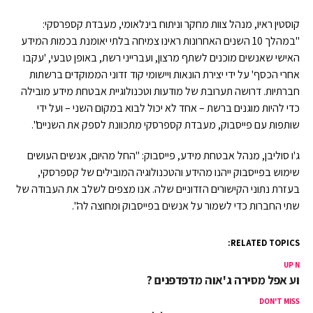
קוסטין ראיו, מנהל צוות מחקר וניתוח בינלאומי, מעבדת קספרסקי:
"במהלך 10 השנים האחרונות ראינו צמיחה בלתי יאומנת בכמות המידע
האישי שאנשים מוכנים לשתף מרצון, ועברייני רשת, באופן טבעי, 'עקבו
אחרי הכסף' על ידי יצירת הונאות ויישומי קוד זדוני הממוקדים ברשתות
חברתיות. דרושה תערובת של מודעות וטכנולוגיית אבטחת מידע מובילה
כדי להיות מוגנים ברשת – אחד לא יכול לבוא במקום השני – ועל ידי
שותפות עם פייסבוק, מעבדת קספרסקי מתכוונת לספק את השניים".
ג'ו סוליבן, מנהל אבטחת מידע, פייסבוק: "החל מהיום, אנשים העושים
שימוש בפייסבוק ייהנו מהידע והטכנולוגיה המובילים של קספרסקי,
בעזרת נתוני הקישורים הזדוניים שלה. אנו מצפים לשלב את העבודה של
שתי החברות כדי לשמור על אנשים בפייסבוק ומחוצה לה".
RELATED TOPICS:
UP NEX
דוע אפל מסירה ג'אוה מדפדפנים ?
DON'T MISS