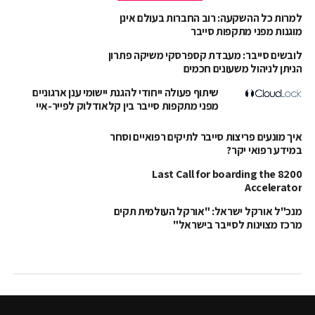
למרות כל ההשקעה: רוב החברות בעולם אינן
מוגנות מפני מתקפות סייבר
לובשים סייבר: מעבדת קספרסקי משיקה פתרון
הניתן לניהול משעונים חכמים
שיתוף פעולה ייחודי להגנת יישומי ענן ארגוניים
מפני מתקפות סייבר בין קלאודלוק לפייר-איי
איך מונעים פריצות סייבר לתיקים רפואיים וסחר
במידע רפואי יקר?
Last Call for boarding the 8200
Accelerator
מנכ"ל אורקל ישראל: "אורקל העולמית תקים
מרכז מצוינות לסייבר בישראל"