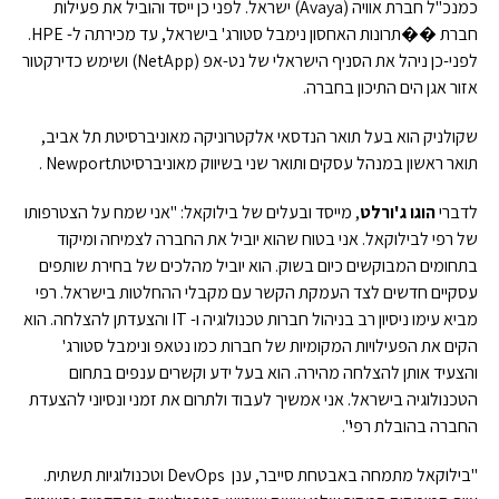
כמנכ"ל חברת אוויה (Avaya) ישראל. לפני כן ייסד והוביל את פעילות
חברת ��תרונות האחסון נימבל סטורג' בישראל, עד מכירתה ל- HPE.
לפני-כן ניהל את הסניף הישראלי של נט-אפ (NetApp) ושימש כדירקטור
אזור אגן הים התיכון בחברה.
שקולניק הוא בעל תואר הנדסאי אלקטרוניקה מאוניברסיטת תל אביב,
תואר ראשון במנהל עסקים ותואר שני בשיווק מאוניברסיטתNewport .
לדברי
הוגו ג'ורלט
, מייסד ובעלים של בילוקאל: "אני שמח על הצטרפותו
של רפי לבילוקאל. אני בטוח שהוא יוביל את החברה לצמיחה ומיקוד
בתחומים המבוקשים כיום בשוק. הוא יוביל מהלכים של בחירת שותפים
עסקיים חדשים לצד העמקת הקשר עם מקבלי ההחלטות בישראל. רפי
מביא עימו ניסיון רב בניהול חברות טכנולוגיה ו- IT והצעדתן להצלחה. הוא
הקים את הפעילויות המקומיות של חברות כמו נטאפ ונימבל סטורג'
והצעיד אותן להצלחה מהירה. הוא בעל ידע וקשרים ענפים בתחום
הטכנולוגיה בישראל. אני אמשיך לעבוד ולתרום את זמני ונסיוני להצעדת
החברה בהובלת רפי".
"בילוקאל מתמחה באבטחת סייבר, ענן DevOps וטכנולוגיות תשתית.