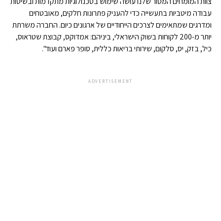
צוות המומחים המסור שלנו עושה שימוש בטכנולוגיות מתקדמות ובשיטות
עבודה מיטביות בתעשייה כדי להעניק פתרונות חלקים, מאובטחים
ומדרגים שמתאימים לצרכים הייחודיים של ארגונים כיום. החברה משרתת
יותר מ-200 לקוחות בשוק הישראלי, ביניהם: אמדוקס, קבוצת שטראוס,
כיל, בזק, יס, סלקום, שירותי בריאות כללית, סופר פארם ועוד".
ADVERTISEMENT