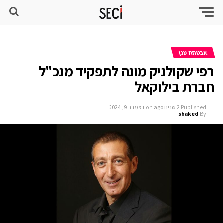
אבטחת ענן
רפי שקולניק מונה לתפקיד מנכ"ל
חברת בילוקאל
Published
2 שנים ago
on
דצמבר 9, 2024
shaked
By