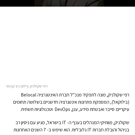
רפי שקולניק-צילום ניב קנטור
רפי שקולניק, מונה לתפקיד מנכ"ל חברת האינטגרציה Belocal
(בילוקאל), המספקת פתרונות אינטגרציה חדשניים בשלושה תחומים
עיקריים: סייבר ואבטחת מידע, ענן, DevOps וטכנולוגיות תשתית.
שקולניק, מוותיקי המנהלים בענף ה- IT בישראל, מגיע עם ניסיון רב
בניהול והובלת חברות IT גלובליות. הוא שימש ב- 7 השנים האחרונות