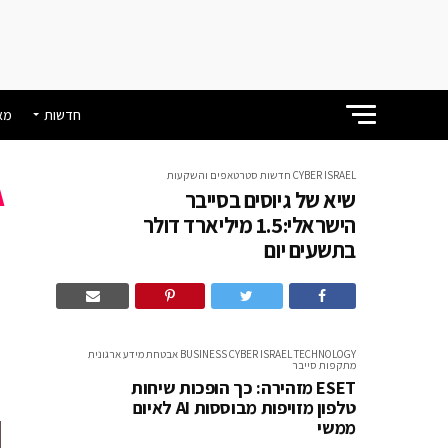
חדשות
מא
CYBER ISRAEL
חדשות
סטרטאפים והשקעות
שיא של גיוסים בסייבר
הישראלי:1.5 מיליארד דולר
בתשעים יום
מ
TECHNOLOGY
CYBER ISRAEL
BUSINESS
אבטחת מידע ארגונית
מתקפות סייבר
ESET מזהירה: כך הופכות שיחות
טלפון מזויפות מבוססות AI לאיום
ממשי