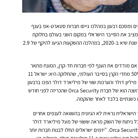
ר שיא של כל הזמנים ומסכם רבעון במהלכו גייסו חברות סטארט-אפ בענף
 שונות. היקף ההשקעות מציב את הסייבר הישראלי במקום השני בעולם בחלוקת
ההשקעות אחרי ארה"ב. הביצועים הם המשך מגמה לאחר שכבר נרשמה שנת שיא ב-2020, במהלכה ההשקעות הגיעו להיקף של 2.9
 אם מודדים את הענף לפי חברות חד-קרן, המונח מתאר
חברה פרטית שהגיעה לשווי של מעל מיליארד דולר. בישראל נמצאים 50% מחדי הקרן בסייבר העולמי, שהחלוקה היא: ישראל 11
חברות, ארה"ב 8, סין 1, אירלנד 1, שוויץ 1. סבבי גיוס הון של 100 ו-200 מיליון דולר והערכות שווי של מיליארד דולר הפכו ברבעון
שחלף לדבר שבשגרה, אחד הגיוסים הגדולים ביותר ברבעון הראשון של השנה הוא של חברת Orca Security שהכריזה לפני חודש
ישראלית נראית לא הגיונית בהשוואה לענפים אחרים
בל ניתוח של השוק מראה ששווי של מעל מיליארד דולר
לחברות סייבר הן הערכות חסר במקרים רבים", אומר גיל גרון, ממייסדי Orca Security. "יזמים ישראלים החלו לבנות חברות יותר