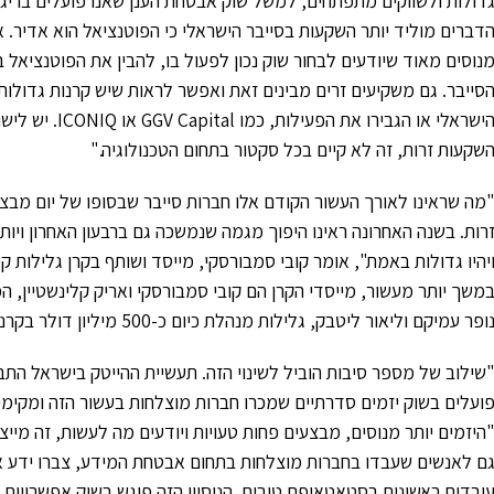
דברים מוליד יותר השקעות בסייבר הישראלי כי הפוטנציאל הוא אדיר. 
נוסים מאוד שיודעים לבחור שוק נכון לפעול בו, להבין את הפוטנציאל ב
סייבר. גם משקיעים זרים מבינים זאת ואפשר לראות שיש קרנות גדולות
הישראלי או הגבי
שקעות זרות, זה לא קיים בכל סקטור בתחום הטכנולוגיה."
מה שראינו לאורך העשור הקודם אלו חברות סייבר שבסופו של יום מבצעו
רות. בשנה האחרונה ראינו היפוך מגמה שנמשכה גם ברבעון האחרון ויות
משך יותר מעשור, מייסדי הקרן הם קובי סמבורסקי ואריק קלינשטיין,
ופר עמיקם וליאור ליטבק, גלילות מנהלת כיום כ-500 מיליון דולר בקרנות הון סיכון והון צמיחה.
שילוב של מספר סיבות הוביל לשינוי הזה. תעשיית ההייטק בישראל התב
ועלים בשוק יזמים סדרתיים שמכרו חברות מוצלחות בעשור הזה ומקימ
היזמים יותר מנוסים, מבצעים פחות טעויות ויודעים מה לעשות, זה מיי
ם לאנשים שעבדו בחברות מוצלחות בתחום אבטחת המידע, צברו ידע איך
ובדים ראשונים בסטאטאיפם טובים. הניסיון הזה פוגש בשוק אפשרויות