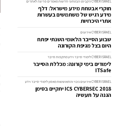
CYBER ISRAEL
הקבינט הבטחוני
חדשות
מאמרים
פריצה לאתרים
חוקרי אבטחת מידע מישראל: דלף
מידע רגיש של משתמשים בעשרות
אתרי היכרויות
CYBER ISRAEL
אירועים
שבוע הסייבר הלאומי השנתי יפתח
היום בצל מגיפת הקורונה
מ
CYBER ISRAEL
לימודי סייבר וידע
מתקפות סייבר
לימודים בימי קורונה: מכללת הסייבר
א
ITSafe
CYBER ISRAEL
אירועים
גיבוי והתאוששות מאסון
לימודי סייבר וידע
ICS CYBERSEC 2018 יתקיים בסימן
הגנה על תעשיה
(
"
ב