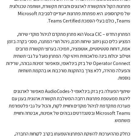
פתרונות הקול והתקשורת לארגונים וחברות תקשורת, ושותפה טכנולוגית
של מיקרוסופט. היא מפתחת פתרונות ייעודיים לסביבת Microsoft
Teams, כולם בעלי הסמכת Teams Certified.
הפתרון החדש – Voca CIC הוא פתרון מתקדם לניהול מוקדי שירות,
המציע כלים כגון ניתוב שיחות חכם, ניהול תורי המתנה, מסכי בקרה בזמן
אמת, דוחות סטטיסטיים, אוטומציה, תמיכה בערוצי תקשורת מרובים
ושילוב יכולות בינה מלאכותית וזיהוי קולי. הפתרון פועל על גבי תשתית
Operator Connect של בזק בינלאומי, ומאפשר זמינות גבוהה, שרידות
והפעלה מהירה, ללא צורך בהתקנות מורכבות או בהקמת תשתיות
נוספות.
שיתוף הפעולה בין בזק בינלאומי ל-AudioCodes מאפשר לארגונים
ליהנות ממעטפת פתרונות רחבה המשלבת תקשורת ארגונית בענן עם
מערכת מתקדמת לניהול מוקדים וחוויית לקוח, והכול על גבי פלטפורמת
Microsoft Teams ובסטנדרטים גבוהים של אמינות, אבטחה וחוויית
משתמש.
כחלק מההיערכות להשקת הפתרון והטמעתו בקרב לקוחות החברה,