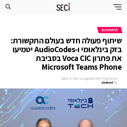
BUSINESS
שיתוף פעולה חדש בעולם התקשורת:
בזק בינלאומי ו-AudioCodes יטמיעו
את פתרון Voca CIC בסביבת
Microsoft Teams Phone
Published
7 חודשים ago
on
ינואר 5, 2026
shaked
By