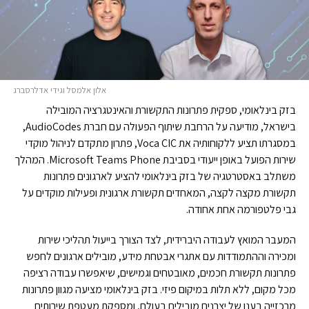
אלון אלמסל וגידי אדלרסברג
בזק בינלאומי, ספקית פתרונות התקשורת והאינטגרציה המובילה
בישראל, מודיעה על הרחבת שיתוף הפעולה עם חברת AudioCodes,
במסגרתו תציע ללקוחותיה את Voca CIC, פתרון מתקדם לניהול מוקדי
שירות הפועל באופן ייעודי בסביבת Microsoft Teams Phone. המהלך
משתלב באסטרטגיה של בזק בינלאומי להציע לארגונים פתרונות
תקשורת מקצה לקצה, המאחדים תקשורת ארגונית ופעילות מוקדים על
גבי פלטפורמה אחת אחודה.
המעבר המואץ לעבודה היברידית, לצד הצורך בייעול תהליכי שירות
ומכירה וההתמודדות עם אתגרי אבטחת מידע, מובילים ארגונים לחפש
פתרונות תקשורת חכמים, מאובטחים וגמישים, שיאפשרו עבודה רציפה
מכל מקום, ללא תלות במיקום פיזי. בזק בינלאומי מציעה מגוון פתרונות
מרכזייה בענן של יצרנים מובילים בעולם, ומספקת מעטפת שירותים