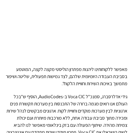
מאפשר ללקוחותינו ליהנות מפתרון הוליסטי מקצה לקצה, המוטמע
בסביבת העבודה היומיומית שלהם, לצד גמישות תפעולית, שליטה ושיפור
מתמשך באיכות השירות וחוויית הלקוח".
גידי אדלרסברג, סמנכ"ל Voca CIC ב-AudioCodes, הוסיף ש"בכל
העולם אנו רואים מגמה ברורה של התכנסות בין מערכות תקשורת פנים
ארגוניות לבין מערכות מוקדים וחוויית לקוח. ארגונים מבקשים לנהל שירות
ומכירה מתוך סביבת עבודה אחת, ללא מורכבות מיותרת ועם יכולת
צמיחה מהירה. שיתוף הפעולה עם בזק בינלאומי מאפשר לנו להביא
לשוק הישראלי את Voca CIC, פתרון מוקדי שירות מתקדם עם אינטגרציה