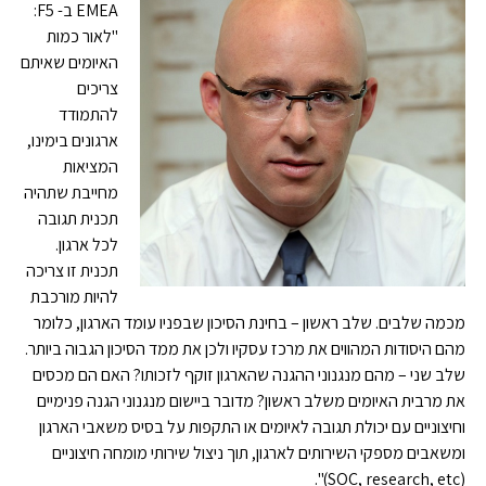
EMEA ב- F5:
"לאור כמות
האיומים שאיתם
צריכים
להתמודד
ארגונים בימינו,
המציאות
מחייבת שתהיה
תכנית תגובה
לכל ארגון.
תכנית זו צריכה
להיות מורכבת
מכמה שלבים. שלב ראשון – בחינת הסיכון שבפניו עומד הארגון, כלומר
מהם היסודות המהווים את מרכז עסקיו ולכן את ממד הסיכון הגבוה ביותר.
שלב שני – מהם מנגנוני ההגנה שהארגון זוקף לזכותו? האם הם מכסים
את מרבית האיומים משלב ראשון? מדובר ביישום מנגנוני הגנה פנימיים
וחיצוניים עם יכולת תגובה לאיומים או התקפות על בסיס משאבי הארגון
ומשאבים מספקי השירותים לארגון, תוך ניצול שירותי מומחה חיצוניים
(SOC, research, etc)".