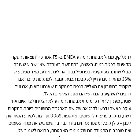
גד אלקין, מנהל אבטחת המידע EMEA ב- F5 אמר כי: "תוצאות הסקר
מדאיגות בכמה רמות. ראשית, בהתחשב בעובדה שאין שבוע שעובר
מבלי שתתבצע תקיפה בפרופיל גבוה או זליגת מידע, מאד מפתיע ש-
36% מהארגונים עדיין לא קבעו תכנית תגובה למתקפת סייבר. אם
לוקחים בחשבון את העלייה בנפח המתקפות שאנחנו רואים, ארגונים
חייבים להשקיע בהגנה שלהם מפני האיומים הללו".
שנית, מעניין לראות כי מומחי אבטחת המידע לא הצליחו לציין איום אחד
עיקרי כאשר נדרשו לדרג את שלושת האתגרים החשובים ביותר. התקפות
רשת, נוזקות, פריצות ליישומים, מתקפות DDoS ופריצות למידע המיוחסות
לענן – כולן קיבלו מספר אחוזים בודדים, דבר שמדגיש את מגוון האיומים
ואת מורכבות התמודדותם של מומחי האבטחה, בבואם לשמור על