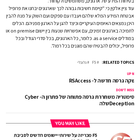
בטיחות המידע של ארגונים, משתמשים ולקוחות".
עוד ציין אלקין כי: "קיימת חשיבות גבוהה לכך שארגונים יבחנו את פרופיל
אבטחת המידע המלא שלהם ויעבדו עם ספקים ועם השוק על מנת להבין
היכן נמצאים האיומים העיקריים וכיצד להגן על הארגון מפניהם. הכלים
לתמיכה בארגונים זמינים, עם אפשרויות שנעות בין יישום on premise או
במודלים as a service. כלומר, כל הארגונים, בכל סדרי הגודל ובכל
פרופיל, יכולים להבטיח שהם מוגנים בכל רמה".
RELATED TOPICS:
F5
גלובלי
UP NEX
ושקה גרסה חדשה ל- RSAccess
DON'T MISS
סימטריה משחררת גרסה פתוחה של פתרון ה- Cyber
Deceptionשלה
YOU MAY LIKE
F5 מכריזה על שירותי יישומים חדשים לסביבת