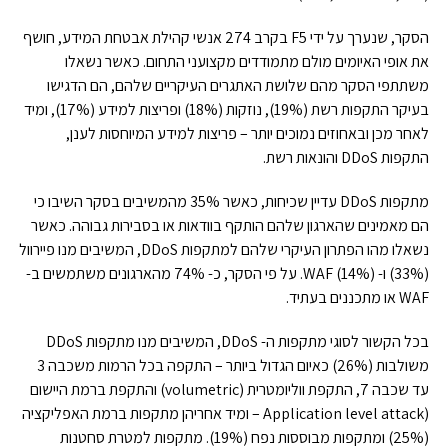
הסקר, שנערך על ידי F5 בקרב 274 אנשי קהילת אבטחת המידע, חושף
את אופי האיומים מולם מתמודדים מקצועני התחום. כאשר נשאלו
משתתפי הסקר מהם שלושת האתגרים העיקריים שלהם, הם הדגישו
בעיקר התקפות רשת (19%), נוזקות (18%) ופריצות למידע (17%), ומיד
לאחר מכן ובאחוזים נמוכים יותר – פריצות למידע המיוחסות לענן,
התקפות DDoS והונאות רשת.
מתקפות DDoS עדיין שכיחות, כאשר 35% מהמשיבים בסקר השיבו כי
הם מאמינים שהארגון שלהם הותקף בוודאות או בסבירות גבוהה. כאשר
נשאלו מהו הפתרון העיקרי שלהם למתקפות DDoS, המשיבים מנו פיירוול
(33%) ו- WAF (14%). על פי הסקר, כ- 74% מהארגונים משתמשים ב-
WAF או מתכננים בעתיד.
בכל הקשור לסוגי מתקפות ה- DDoS, המשיבים מנו מתקפות DDoS
משולבות (26%) כאיום הגדול ביותר – התקפה בכל הרמות משכבה 3
עד שכבה 7, התקפת ווליומטרית (volumetric) והתקפת ברמת היישום
(Application level attack – ומיד אחריהן מתקפות ברמת האפליקציה
(25%) ומתקפות מבוססות נפח (19%). מתקפות למטרת סחטנות