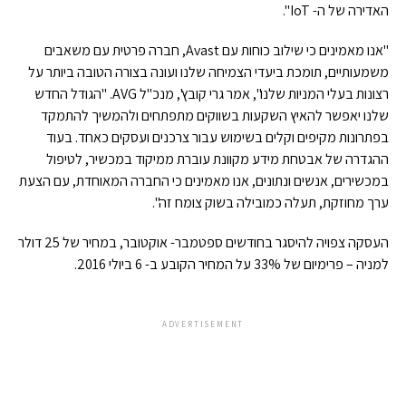
האדירה של ה- IoT".
"אנו מאמינים כי שילוב כוחות עם Avast, חברה פרטית עם משאבים
משמעותיים, תומכת ביעדי הצמיחה שלנו ועונה בצורה הטובה ביותר על
רצונות בעלי המניות שלנו", אמר גרי קובץ', מנכ"ל AVG. "הגודל החדש
שלנו יאפשר להאיץ השקעות בשווקים מתפתחים ולהמשיך להתמקד
בפתרונות מקיפים וקלים בשימוש עבור צרכנים ועסקים כאחד. בעוד
ההגדרה של אבטחת מידע מקוונת עוברת ממיקוד במכשיר, לטיפול
במכשירים, אנשים ונתונים, אנו מאמינים כי החברה המאוחדת, עם הצעת
ערך מחוזקת, תעלה כמובילה בשוק צומח זה".
העסקה צפויה להיסגר בחודשים ספטמבר- אוקטובר, במחיר של 25 דולר
למניה – פרימיום של 33% על המחיר הקובע ב- 6 ביולי 2016.
ADVERTISEMENT