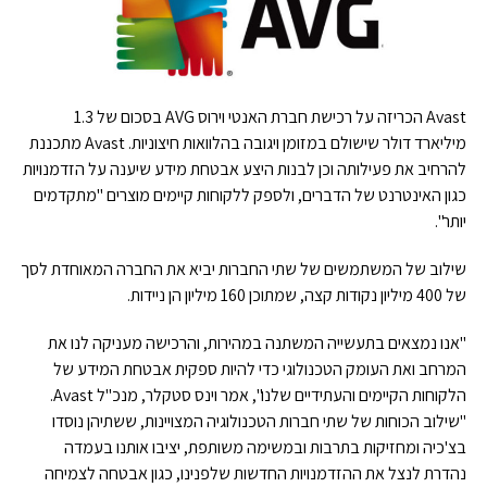
Avast הכריזה על רכישת חברת האנטי וירוס AVG בסכום של 1.3
מיליארד דולר שישולם במזומן ויגובה בהלוואות חיצוניות. Avast מתכננת
להרחיב את פעילותה וכן לבנות היצע אבטחת מידע שיענה על הזדמנויות
כגון האינטרנט של הדברים, ולספק ללקוחות קיימים מוצרים "מתקדמים
יותר".
שילוב של המשתמשים של שתי החברות יביא את החברה המאוחדת לסך
של 400 מיליון נקודות קצה, שמתוכן 160 מיליון הן ניידות.
"אנו נמצאים בתעשייה המשתנה במהירות, והרכישה מעניקה לנו את
המרחב ואת העומק הטכנולוגי כדי להיות ספקית אבטחת המידע של
הלקוחות הקיימים והעתידיים שלנו", אמר וינס סטקלר, מנכ"ל Avast.
"שילוב הכוחות של שתי חברות הטכנולוגיה המצויינות, ששתיהן נוסדו
בצ'כיה ומחזיקות בתרבות ובמשימה משותפת, יציבו אותנו בעמדה
נהדרת לנצל את ההזדמנויות החדשות שלפנינו, כגון אבטחה לצמיחה