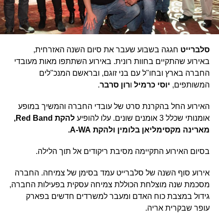
סלברייט
חגגה בשבוע שעבר את סיום השנה האזרחית,
באירוע שהתקיים בחוות רונית. באירוע השתתפו מאות מעובדי
החברה בארץ ובחו"ל עם בני זוגם, ובראשם המנכ"לים
המשותפים,
יוסי כרמיל
ו
רון סרבר
.
האירוע החל בהקרנת סרט של עובדי החברה והמשיך במופע
אומנותי שכלל 3 אומנים שונים. עלו להופיע
להקת
Red Band
,
מארינה מקסימליאן בלומין ולהקת
A-WA
.
בסיום האירוע התקיימה מסיבת ריקודים אל תוך הלילה.
אירוע סוף השנה של סלברייט עמד בסימן של צמיחה. החברה
מסכמת שנה מוצלחת הכוללת צמיחה עסקית בפעילות החברה,
גידול במצבת כוח האדם ומעבר למשרדים חדשים בפארק
עופר שבקרית אריה.