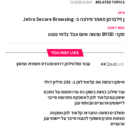
CLOUDLOCK
RELATED TOPICS:
UP NEX
ונן זילברמן מאתר פירצה ב- Jetro Secure Browsing
DON'T MISS
סקר: BYOD מהווה איום אבל בלתי נמנע
YOU MAY LIKE
עבור מולטילוק דרוש מהנדס תשתית אחסון
סיסקו רוכשת את קלאודלוק ב- 293 מיליון דולר
עוד שילוב כוחות בשוק: נס-פרו חתמה על הסכם
שיווק עם קלאוד לוק לאספקת פתרונות סייבר
ליישומים ארגוניים מבוססי ענן
משלבים כוחות: החברות קלאוד לוק ואוקטה
מציגות פתרון משותף להגנת סייבר על יישומי ענן
ארגוניים