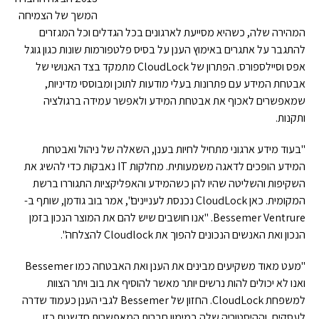
המשך של הצמיחה
המהירה שלה, כשהיא מסייעת לארגונים בכל הגדלים וכל המגזרים
להתגבר על אתגרים באימוץ הענן על בסיס פלטפורמות שונות כגון גוגל
אפס וסיילספורס. הפתרון של CloudLock מתמקד בצד האנושי של
אבטחת המידע עם פתרונות בעלי מודעות לתוכן ומבוססי מדיניות,
שמאפשרים לאכוף את אבטחת המידע ולאפשר עמידה ברגולציה
ותקנות.
"בעוד מידע ארגוני מתחיל לחיות בענן, השאלה של ניהול ואבטחת
המידע הופכים לדאגה משמעותית. מחלקות IT נאבקות כדי להשיג את
השקיפות והשליטה שהיו להן כשהמידע והאפליקציות התגוררו ברשת
המקומית. כאן CloudLock נכנסת לעניינים", אמר בוב גודמן, שותף ב-
Bessemer Ventrure. "אנו חושבים שיש להם את המוצר הנכון בזמן
הנכון ואת האנשים הנכונים להפוך את Cloudlock להצלחה".
"מעט מאוד משקיעים מבינים את הענן ואת האבטחה כמו Bessemer
ואנו לא יכולים להות נרשים יותר מאשר להוסיף את בוב ויתר הצוות
למשפחת CloudLock. החזון של Bessemer לגבי הענן כעמוד שדרה
לעסקים, וההיסטוריה שלה במימון חברות המאפשרות חדשנות כזו,