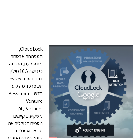
CloudLock,
המפתחת אבטחת
מידע לענן, הכריזה
כי גייסה 16.5 מיליון
דולר בסבב שלישי
שבמרכזו משקיע
חדש – Bessemer
Venture
Partners, וכן
משקיעים קיימים
נוספים הכוללים את
סידאר ואסנט. ב-
2013 הציגה החברה