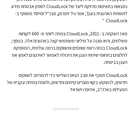
נמצאות בתאימות מדויקת ליעד של CloudLock לספק אבטחת מידע
לתשתית הארגונית בענן", אמר גיל זימרמן, מנכ"ל ומייסד משותף ב-
CloudLock. "
מאז השקתה ב- 2011, CloudLock צמחה ליותר מ- 600 לקוחות
משלמים, והיא מגנה על מיליוני משתמשי קצה בארגונים אלה. בנוסף,
CloudLock בנתה רשת שותפים ומשווקים ברמה עולמית, המספקת
לחלוצים בתחומי שירותי הענן את היכולת לאפשר לאירגונים לאמץ את
הענן בביטחה.
CloudLock תמנף את סבב הגיוס השלישי כדי להתרחב לשווקים
חדשים, להשקיע בקווי מוצרים קיימים וחדשים, ולטפח צמיחה עקבית של
הפעילות בארה"ב, אירופה וישראל.
ADVERTISEMENT