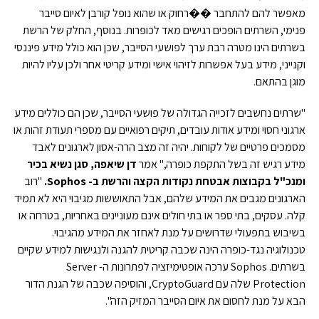
מאפשר להם להתחבר ��רחוק או שהוא נופל קורבן לאיום סייבר
פנימי, השרתים הופכים רגישים מאד לכופרות. בנוסף, החלק של הרשת
בשרתים הינו מטרה רבת ערך לפושעי הסייבר, שכן הוא כולל מידע פיננסי
וקנייני, מידע בעל אפשרות לזיהוי אישי ומידע קריטי אחר ולכן עליו להיות
מוגן בהתאם.
"שרתים נחשבים לזכייה הגדולה של פושעי הסייבר, שכן הם כוללים מידע
ארגוני חסוי ומידע אודות עובדים, תיקים רפואיים עם מספרי תעודת זהות או
מסמכים פרטיים של לקוחות. יהיה זה מצב הרה-אסון לארגונים לאבד
מידע רגיש זה בשל התקפת כופרה," אמר
דן שיאפה, סגן נשיא בכיר
ומנכ"ל בקבוצות אבטחת נקודות הקצה והרשת ב-
Sophos
.
"רוב
הארגונים מגבים את המידע שלהם, אבל התאוששות מגיבוי היא לא תמיד
קלה. עסקים, בתי ספר או בתי חולים אינם מעוניינים באחריות, בטרחה או
בשיבוש בתפעולי שדרושים על מנת לאחזר את המידע מהגיבוי.
טכנולוגיה נגד-כופרה הינה שכבה קריטית להגנה ולנגישות למידע שקיים
בשרתים. Sophos ערכה אופטימיזציה לפתרונות ה- Server
Protection שלה עם CryptoGuard, והוסיפה שכבה של הגנת הדור
הבא על מנת לחסום את איום הסייבר המזיק הזה".