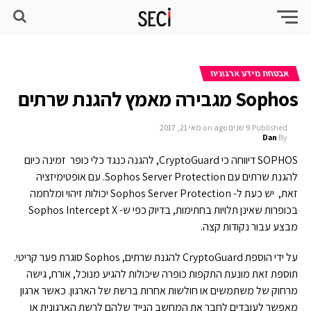
אבטחת מידע ארגונית
Sophos מגבירה מאמץ להגנת שרתים
Published
9 שנים ago
on
מאי 21, 2017
Dan
By
SOPHOS דיווחה כי CryptoGuard, להגנה כנגד כלי כופר זמינה כיום
להגנת שרתים עם Sophos Server Protection. עם אופטימיזציה
זאת, יש כעת ל- Sophos Server Protection יכולות זיהוי ומלחמה
בכופרות שאינן תלויות בחתימות, בדיוק כפי ש- Sophos Intercept X
מבצע עבור נקודות קצה.
על ידי הוספת CryptoGuard להגנת שרתים, Sophos סוגרת פער קריטי.
תוספת זאת מונעת התקפות כופרה שיכולות להגיע מנוכל, אורח, גישה
מרחוק של משתמשים או חולשות אחרות ברשת של הארגון. כאשר ארגון
מאפשר לעובדים לחבר את המחשב הנייד שלהם לרשת הארגונית או