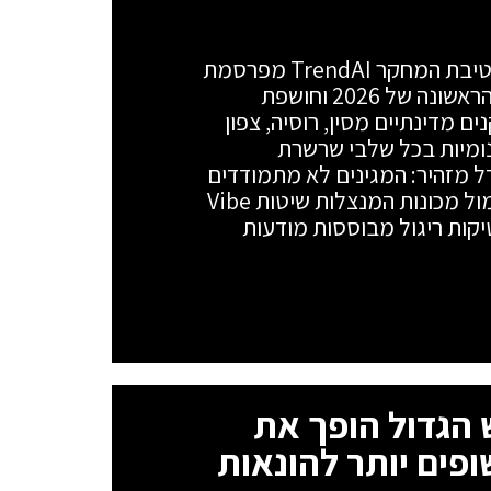
הבינה המלאכותית עלתה על מדים: חטיבת המחקר TrendAI מפרסמת
את דו"ח ה-APT החצי-שנתי למחצית הראשונה של 2026 וחושפת
ם מדינתיים מסין, רוסיה, צפון
ראן שילבו מערכות AI אוטונומיות בכל שלבי שרשרת
 מזהיר: המגינים לא מתמודדים
יותר מול אדם שמקליד פקודות, אלא מול מכונות המנצלות שיטות Vibe
טקטיקות ריגול מבוססות מודעות
פש הגדול הופך את
ופים יותר להונאות