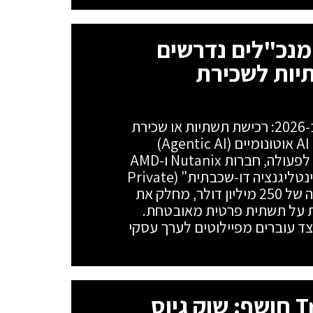
בר ל-Agentic AI: מנכ"לים נדרשים
יות לשכירת
הדילמה האסטרטגית של המנכ"לים ב-2026: רכישת תשתיות או שכירת
מודלים בענן? על רקע המעבר לסוכני AI אוטונומיים (Agentic AI)
והתפוצצות צריכת הטוקנים ל-20,000 לפעולה, חברות Nutanix ו-AMD
מציגות ארכיטקטורה היברידית של "אינטליגנציה דו-שכבתית" (Private
AI Factory). המודל, הנתמך בהשקעה של 250 מיליון דולר, מחלק את
משימות רצות על תשתית פרטית מאובטחת.
צד עוברים מפיילוטים לערך עסקי
מחקר חדש של TrendAI חושף: שוק גיוס