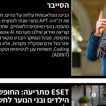
הסייבר
02/08/2026
מהפכה בנוף האיומים הלאומיים. שחקני
קוריאה ואי
התקיפה. מנהל המחקר רוברט מקארדל
Coding, תשתיות ענן לגיטימיות ו
(ADINT).
ESET מתריעה: החו
הילדים ובני הנוער לחש