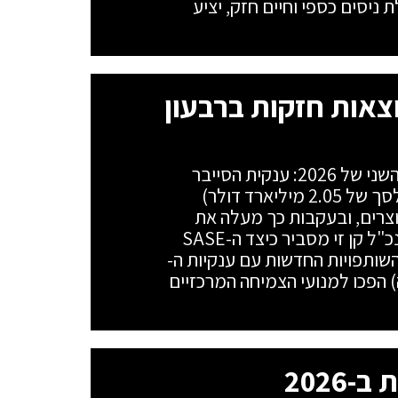
מאוחד, בהובלת ניסים כספי וחיים חזק, יציע
צאות חזקות ברבעון
פורטינט מנפצת את התחזיות לרבעון השני של 2026: ענקית הסייבר
מדווחת על זינוק של 26% בהכנסות (לסך של 2.05 מיליארד דולר)
5 בהכנסות ממוצרים, ובעקבות כך מעלה את
התחזית השנתית קדימה. המייסד והמנכ"ל קן זי מסביר כיצד ה-SASE
Firew, ארכיטקטורת ה-FortiOS והשותפויות החדשות עם ענקיות ה-
 ואנבידיה) הפכו למנועי הצמיחה המרכזיים
2026