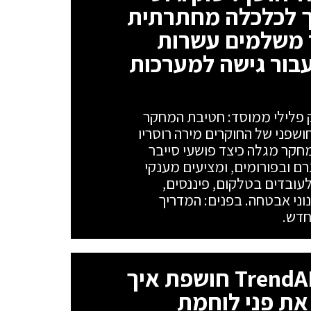
ך לכלכלה מחתרתית
 משלמים עשרות
עבור גישה למערכות
 פלילי ממוסד: חטיבת המחקר
סמת דו"ח חושפני של החוקרים מירה רוסריו
המחקר מגלה כיצד פושעי סייבר
ם ובפורומים, ומציעים מענקי
סים של עד 25,000 דולר לעובדים בטלקום, פיננסים,
פת מנגנוני אבטחה. בפנים: המדריך
סוכני AI בשדה הקרב: TrendAI חושפת איך
את פני לוחמת