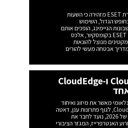
שוד הזהות השקט של דור האלפא: חברת ESET מזהירה כי השעות
בחופש הגדול, השימוש
ונות הגיימינג, הופכים אותם
ליעד מועדף על האקרים. מנהל מוצרי ESET בקומסקיור, אלכס
קטינים מנוצל להונאות
מדריך אבטחה מעשי להורים
בזק בינלאומי ממזגת את Cloudojo ו-CloudEdge
ריון בזק בינלאומי מאשר את מיזוג ואיחוד
הפעילויות של שתי חברות הבת, Cloudojo ו-CloudEdge, לגוף פתרונות ענן, דאטה
ו-AI אחד. המהלך, שיתבצע במהלך הרבעון השלישי של 2026, נועד לחבר את
סטארטאפים ו-AWS של Cloudojo עם זרוע האנטרפרייז, המגזר הציבורי