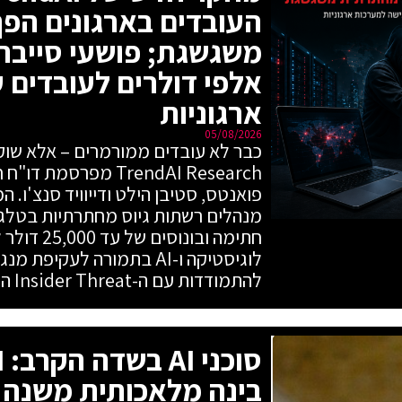
העובדים בארגונים הפ
משגשגת; פושעי סייבר
אלפי דולרים לעובדים 
ארגוניות
05/08/2026
כבר לא עובדים ממורמרים – אלא שוק
TrendAI Research מפר
פואנטס, סטיבן הילט ודייוויד סנצ'ו. 
מנהלים רשתות גיוס מחתרתיות בטלגר
חתימה ובונו
לוגיסטיקה ו-AI בתמורה לעקי
להתמודדות עם ה-Insider Threat החדש.
בינה מלאכותית משנה 