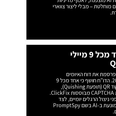
ומעניק לארגונים יכולת לבדוק תעבורת AI מוצפנת, לאכוף מדיניות
 נתונים מוחלטת – מבלי ליצור צווארי
ת.
אל תסרקו את זה – אחד מכל 9 מיילי
רקו בלי לבדוק: חברת ESET מפרסמת את דוח האיומים
החצי-שנתי למחצית הראשונה של 2026. הדו"ח חושף כי אחד מכל 9
מיילי פישינג (11%) מבוסס כעת על קוד QR (תופעת Quishing),
ומצביע על זינוק של 108% במלכודות CAPTCHA מבוססות ClickFix.
 ניצול הרגלים יומיים, לצד
חשיפה ראשונה של נוזקת אנדרואיד המונעת ב-AI בשם PromptSpy