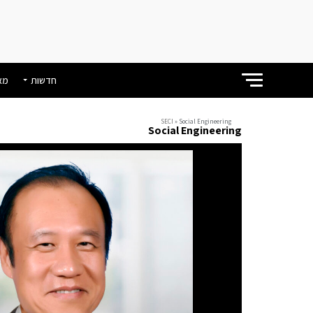
חדשות
מא
SECI
»
Social Engineering
Social Engineering