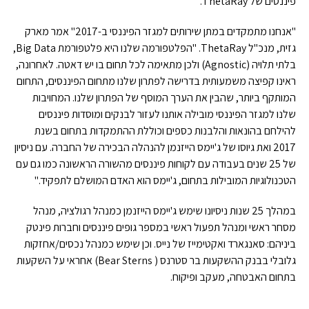
פיננסים של ThetaRay.
"אנחנו מתמקדים במתן שירותים למגזר הפיננסי ב-2017" אמר מארק
גזית, מנכ"ל ThetaRay. "הפלטפורמה שלנו היא פלטפורמת Big Data,
בלתי תלויה (Agnostic) ולכן מתאימה לכל תחום בו יש דאטה. לאחרונה,
ראינו קפיצה משמעותית בדרישה לפתרון שלנו מתחום הפיננסים, התחום
המותקף ביותר, שהבין את הערך המוסף של הפתרון שלנו. המחויבות
שלנו למגזר הפיננסי מובילה אותנו לעזור לבנקים ומוסדות פיננסים
להילחם בהונאות והלבנות כספים וכוללת ההתמקדות בתחום בשנת
2017 ואת גיוסו של ג'יימס הייזנמן להנהלה הבכירה של החברה. עם ניסיון
של 25 שנים בעבודה עם לקוחות פיננסים מהשורה הראשונה כמו גם עם
הטכנולוגיות המובילות בתחום, ג'יימס הוא האדם המושלם לתפקיד."
במהלך 25 שנות ניסיונו שימש ג'יימס הייזנמן כמנהל רגולציה, מנהל
מסחר ראשי ומנהל תפעול ראשי במספר גופים פיננסים וחברות פינטק
ביניהם: סאנגארד ואקטימייז של נייס. וכן שימש כמנהל נכסים/אחזקות
גלובלי בבנק ההשקעות בר סטרנס ( Bear Sterns) אחראי על השקעות
בתחום האבטחה, מעקב ופיקוח.