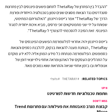
"ההבדל בין הפתרון של ThetaRay לתחום פשעים פיננסים לבין פתרונות
סטנדרטים נגד הונאות מסוגים שונים טמון בטכנולוגיה הייחודית ופורצת
הדרך של ThetaRay" אמר ג'יימס הייזנמן. "האלגוריתם המתימטי,
שפותח על ידי שני מתמטיקאים זוכי פרסים , מביא איכות ייחודית למגזר
הפיננסי. זאת הסיבה להסכמתי להצטרף ל-ThetaRay".
ג'יימס הייזנמן יהיה אחראי לפלטפורמת הפשעים הפיננסים של
ThetaRay , הנותנת מענה להונאות בנקים, להלבנת כספים והונאות
כספומטים. הפלטפורמה מנתחת כל מידע המוזן אליה ללא ידע מוקדם
על התהליכים העסקים של הארגון ומראה אחוזי גילוי יוצאי דופן של
אנומליות ובו בזמן אחוזי שגיאה והתראות שווא נמוכים מאוד.
RELATED TOPICS:
THETARAY
גלובלי
UP NEX
פות טכנולוגיות חדשות לפורטינט
DON'T MISS
קבוצת מנרב מאבטחת את פעילותה עם פתרונות Trend
Micro