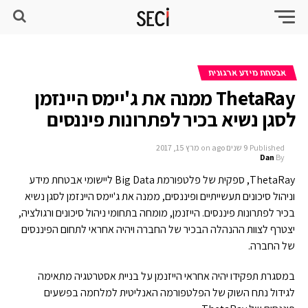
אבטחת מידע ארגונית
ThetaRay ממנה את ג'יימס היינזמן
לסגן נשיא בכיר לפתרונות פיננסים
Published
9 שנים ago
on
מרץ 15, 2017
Dan
By
ThetaRay, ספקית של פלטפורמת Big Data ליישומי אבטחת מידע
וניהול סיכונים תעשייתיים ופיננסים, ממנה את ג'יימס היינזמן לסגן נשיא
בכיר לפתרונות פיננסים. הייזנמן, מומחה בתחומי ניהול סיכונים ורגולציה,
יצטרף לצוות ההנהלה הבכיר של החברה ויהיה אחראי לתחום הפיננסים
של החברה.
במסגרת תפקידו יהיה אחראי הייזנמן על בניית אסטרטגיה מתאימה
לגידול נתח השוק של הפלטפורמה האנליטית למלחמה בפשעים