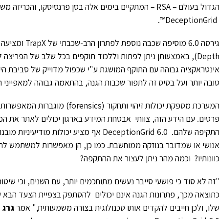
DeceptionGr
סה 6.0 מוסיפה שכבה נוספת לפתרון הרב-שכבתי של TrapX ומציעה יכולות הטעיה מורחבות ועמוקות יותר (Deception
Depth), באמצעותן ניתן לפתות וללכוד תוקפים בכל שלב של הפרי
ינטראקציה גבוהה עם התוקף המושגת ע"י שכפול מדוייק של סביבת היי
ובה יותר ועל בסיס זה לתפור שכבות הגנה, בהתאמה גבוהה למאפייני 
המערכת מספקת יכולות זיהוי ותחק
רטים. עם הידע הזה, צוותי אבטחת המידע בארגון יכולים לאתר את ה
התקיפה שלהם. DeceptionGrid 6.0 אף מציע י
נושי או שמדובר בנוזקה ממוחשבת. כמו כן, הן מאפשרות למשתמש להש
וונותיו? וכמה מהר ניתן לעצור את ההתקפה?
זה לא סוד כי פושעי סייבר נעשים מתוחכמים יותר, עם השנים, וכי שיט
תוצאה מכך, פתרונות הגנה אינם יכולים להסתפק בצפיית הצעד הב
לו, ולכן חייבים להקדים אותו טכנולוגית בצורה משמעותית," אמר
גרג 