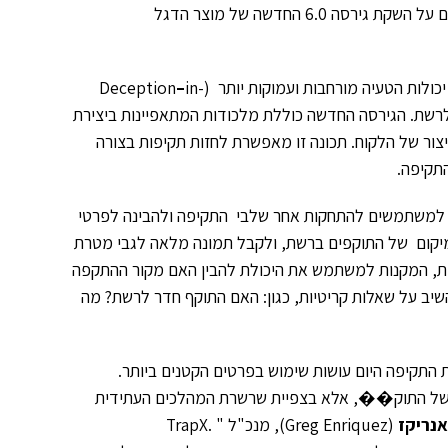
הגדול בעולם – RSA – המתקיים בימים אלה בסן פרנסיסקו, והכריזה משם על השקת גירסה 6.0 החדשה של מוצר הדגל
–
in-
צה לרשת. הגירסה החדשה כוללת מלכודות המתאפיינות ביצירת
צור של הלקוח. תכונה זו מאפשרת לחזות תקיפות בצורה
התקיפה.
ור (forensics) מוגברות המאפשרות למשתמשים להתחקות אחר שלבי התקיפה ולהבינה לפרטי
מיקום של התוקפים ברשת, ולקבל תמונה מלאה לגבי מטרת
כולות מודיעיניות מובנות, המקנות למשתמש את היכולת להבין האם מקור ההתקפה
יב על שאלות קריטיות, כגון: האם התוקף חדר לרשת? מה
ות התקיפה היום עושות שימוש בפרטים הקטנים ביותר.
א של התוק��, אלא בצפיית שרשרת המהלכים העתידית
אנריקז
(Greg Enriquez), מנכ"ל TrapX. "