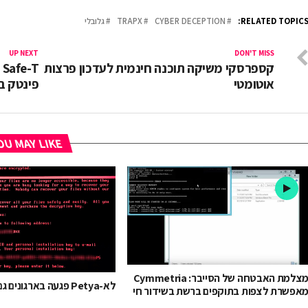
RELATED TOPICS
CYBER DECEPTION
TRAPX
גלובלי
UP NEXT
DON'T MISS
קספרסקי משיקה תוכנה חינמית לעדכון פרצות
T
אוטומטי
פינטק בהיקף 0
U MAY LIKE
מצלמת האבטחה של הסייבר: Cymmetria
לא-Petya פגעה בארגונים גם בישראל
אפשרת לצפות בתוקפים ברשת בשידור חי