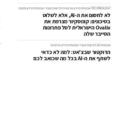
TECHNOLOGY
אבטחת מידע ארגונית
חדשות
מוצרי אבטחת מידע
מקומי
ל
לא לחסום את ה-AI, אלא לשלוט
נ
בסיכונים: קומסקיור מצרפת את
ב
Ovalix הישראלית לסל פתרונות
הסייבר שלה
0
אבטחת AI
חדשות
מוצרי אבטחת מידע
פרטיות
הדוקטור שבצ'אט: למה לא כדאי
לשתף את ה-AI בכל מה שכואב לכם