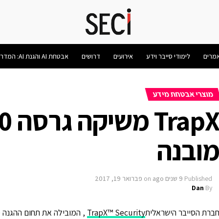
מרים
לימודי סייבר וידע
אירועים
דרושים
אבטחת AI והגנת AI: המדריך המלא 2026
מוצרי אבטחת מידע
ובנה
Published
9 שנים ago
on
פברואר 19, 2017
Dan
By
ברת הסייבר הישראלית
TrapX™ Security
, המובילה את תחום ההגנה 