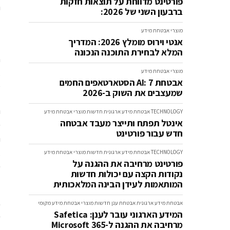
פורטינט מדווחת על תוצאות חזקות
ברבעון השני של 2026:
id™.
מוצרי אבטחת מידע
אנטי וירוס מומלץ 2026: המדריך
גיר
המלא לבחירת התוכנה הנכונה
א
מוצרי אבטחת מידע
אבטחת AI: 7 הסטארטאפים החמים
ט
שמעצבים את השוק ב-2026
TECHNOLOGY
אבטחת מידע ארגונית
חדשות
מוצרי אבטחת מידע
אינטל תפתח ותייצר מעבד אבטחה
פ
חדש עבור פורטינט
א
TECHNOLOGY
אבטחת מידע ארגונית
חדשות
מוצרי אבטחת מידע
פורטינט מרחיבה את ההגנה על
כ
נקודות הקצה עם יכולות חדשות
המותאמות לעידן הבינה המלאכותית
"
כ
אבטחת מידע ארגונית
אבטחת ענן
חדשות
מוצרי אבטחת מידע
מקומי
המידע הארגוני עובר לענן: Safetica
ש
מרחיבה את ההגנה ל-Microsoft 365