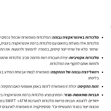
מלכודות באינטראקציה גבוהה:
המלכודות מאפשרות שכפול נכסים קיי
מלכודות אלה פועלות בתיאום עם מלכודות ברמת אינטראקציה בינונית
שחזור מלא של שרתי ייצור קיימים, במטרה להמשיך ולהטעות את התו
מלכודות אקטיביות:
יצירת תעבורת רשת מדומה סביב מלכודות שהוטמ
ולפתות אותם לתקוף את המלכודות.
ויזואליזציה גבוהה של ההתקפה:
מאפשרת לצוותי אבטחת המידע בארג
בלימתו.
זהות התקיפה:
יכולת זו מאפשרת לזהות באופן אוטומטי האם התקיפה מנ
תבניות מותאמות-מגזר
: הפתרון מציע מלכודות ברמת אינטראקציה בי
ייחודיי
מכונות ייצור במגזר התעשייתי וכד'. ספסיפיקציה זו מאפשרת לארגונים