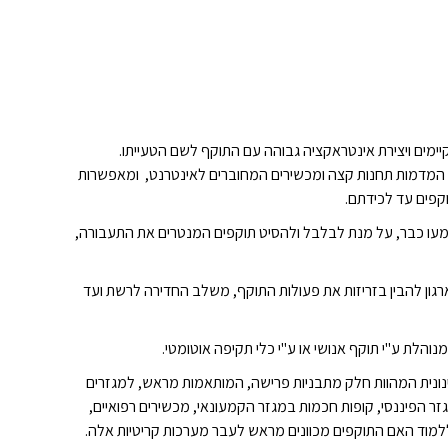
מים ויצירת אינטראקציה גבוהה עם התוקף לשם הטעייתו.
, המדמות תחנות קצה ומכשירים המחוברים לאינטרנט, ומאפשרות
קפים עד לכידתם.
עו כבר, על מנת לבלבל ולהסיט תוקפים המנטרים את התעבורה,
ון להבין בזריזות את פעולות התוקף, משלב החדירה לרשת ועד
והלת ע"י תוקף אנושי או ע"י כלי תקיפה אוטומטי.
נונית המהוות חלק מתבניות פרישה, המותאמות מראש, למגזרים
ם. לדוגמא: תבניות פרישת מלכודות למערכות ATM ו- SWIFT במגזר הפיננסי, קופות חכמות במגזר הקמעונאי, מכשירים רפואיים,
 ללמוד האם התוקפים מכוונים מראש לעבר מערכות קריטיות אלה.