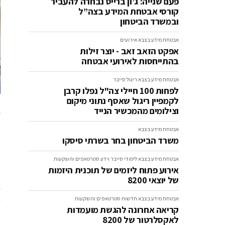
פעם שנייה: ג’ון ברייס נבחרה להעביר
קורסי אבטחת המידע בצה”ל
ובמשרד הביטחון
אבטחת מידע בצבא
אירועים
אפקט הזאב זאב - יוצר זילות
בהתייחסות לאירועי אבטחה
אבטחת מידע בצבא
ריגול סייבר
לפחות 100 חיילי צה"ל נפלו קרבן
לקמפיין ריגול שאסף נתוני מיקום
וצילומים מהמכשיר הנייד
ל
אבטחת מידע בצבא
מ
משרד הביטחון בחר בשרתי סיסקו
אבטחת מידע בצבא
לימודי סייבר וידע
סטרטאפים והשקעות
"
אירוע פתוח ליזמים של תוכנית היזמות
של יוצאי 8200
ב
כ
אבטחת מידע בצבא
חדשות
סטרטאפים והשקעות
קריאה אחרונה להגשת מועמדות
לאקסלרטור של 8200