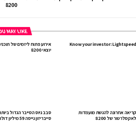
8200
U MAY LIKE
Know your investor: Lightspee
אירוע פתוח ליזמים של תוכני
יוצאי 8200
ריאה אחרונה להגשת מועמדות
סבב גיוס הסייבר הגדול ביותר
אקסלרטור של 8200
סייבריזון גייסה 59 מיליון דולר