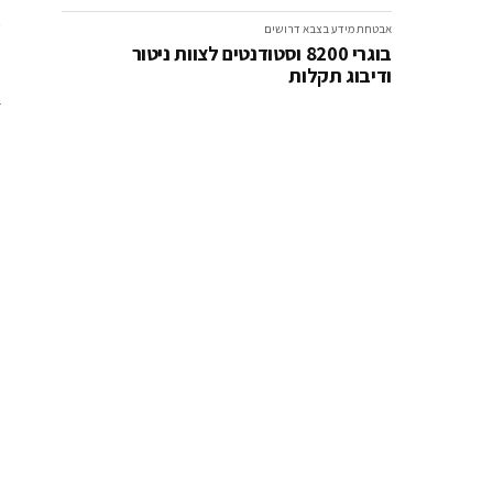
ט
אבטחת מידע בצבא
דרושים
בוגרי 8200 וסטודנטים לצוות ניטור
ל
ודיבוג תקלות
ל