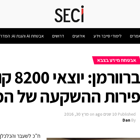
מרים
לימודי סייבר וידע
אירועים
דרושים
אבטחת AI והגנת AI: המדריך המלא 2026
אבטחת מידע בצבא
ברוור
ירות ההשקעה של המ
Published
10 שנים ago
on
מרץ 30, 2016
Dan
By
ח"כ לשעבר והכלכלן 