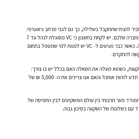
ום אחר סביר להניח שתתקבל בשלילה, כך גם לגבי מרחב גיאוגרפי.
מומלץ גם לבדוק שה- VC לא מושקע בחברה מתחרה, כי זה לא לטובת החברה שלכם. יש לקחת בחשבון כי VC מסוגלת לנהל עד 7
חברות לאורך מחזור החיים שלה ולכן משקיעה רק בחברה או שתיים בשנה. כאשר כבר מגיעים ל- VC יש לפנות למי שמטפל בתחום
השקעות, כשהוא מעלה את השאלה האם בכלל יש בו צורך:
"אם נראה לגברת כהן מחדרה את ווייז לפני שהיא הפכה לווייז, האם היא תדע לזהות אותה? והאם אנו צריכים את ה- 5,000 ₪ של
צדדים הטכניים של עולם ה- Crowd Funding, יש להתמודד פער תרבותי בין עולם המשקיעים לבין התפיסה של
 עם כשלונות של השקעה בסיכון גבוה.