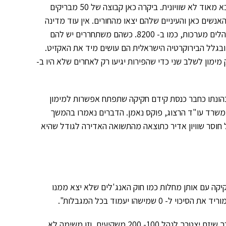
באוניברסיטאות ובצבא מאוד לא שוויונית. ביקרה כאן קבוצה של 50 מבריקים
אנשים כאן והעיניים שלהם יצאו מהחורים. אין עוד מדינה
בעולם בה בני 20 מנהלים מערכות, כמו ב- 8200. כשהם משתחררים יש להם
ובגלל הבירוקרטיה הישראלית הם עושים מיד את האקזיט.
ימון לשלב שני כדי שהפירות יגיעו רק לאחרים שלא היו ב-
הונתו כחבר כנסת קידם חקיקה שתפתח אפשרות למימון
, טען את הדברים בכנס בנושא Crowd Funding שקיים משרד עו"ד הרצוג, פוקס נאמן. הדברים נאמרו בהמשך
ל חוסר שוויון אדיר כתוצאה מהתשואה האדירה לגודל שהיא
קיקה עם אותן מחלות כמו חוק האנג'לים שלא יצא ממנו
שהו יעמוד בכל המגבלות".
לדבריו המגבלה על גיוס של עד 10,000 דולר ממשקיע בודד מביאה לכך שיזם יצטרך לנהל 100- 200 משקיעים, וזו משימה לא