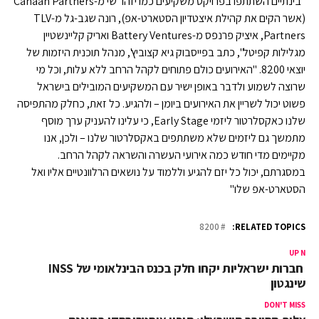
"בינתיים השתתפו בפרויקט משקיעים כמו יזהר שי מ-Canaan Partners
(אשר הקים את קהילת איצטדיון הסטארט-אפ), רונה שגב-גל מ-TLV
Partners, איציק פרנפס מ-Battery Ventures ואריק קליינשטיין
מגלילות קפיטל", כתב בפייסבוק גיא קצוביץ', מנהל תוכנית היזמות של
יוצאי 8200. "האירועים כולם פתוחים לקהל הרחב ללא עלות, וכל מי
שרוצה לשמוע ולדבר באופן ישיר עם המשקיעים המובילים בישראל
פשוט יכול לשריין את האירועים ביומן – ולהגיע. כל זאת, כחלק מהתפיסה
שלנו כאקסלרטור ליזמי Early Stage, כי עלינו להעניק ערך מוסף
מתמשך גם ליזמים שלא משתתפים באקסלרטור שלנו – ולכן, אנו
מקיימים מדי חודש כמה אירועי העשרה והשראה לקהל הרחב.
במסגרתם, יכול כל יזם להגיע וללמוד על נושאים הרלוונטיים אליו ואל
הסטארט-אפ שלו"
8200
RELATED TOPICS:
UP NEX
27 חברות ישראליות יקחו חלק בכנס הבינלאומי של INSS
וושינגטון
DON'T MISS