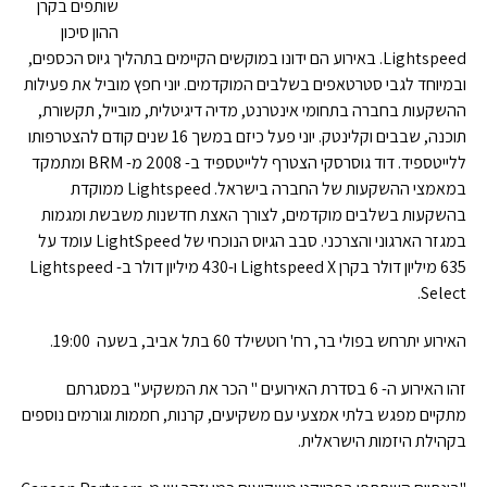
שותפים בקרן
ההון סיכון
Lightspeed. באירוע הם ידונו במוקשים הקיימים בתהליך גיוס הכספים,
ובמיוחד לגבי סטרטאפים בשלבים המוקדמים. יוני חפץ מוביל את פעילות
ההשקעות בחברה בתחומי אינטרנט, מדיה דיגיטלית, מובייל, תקשורת,
תוכנה, שבבים וקלינטק. יוני פעל כיזם במשך 16 שנים קודם להצטרפותו
ללייטספיד. דוד גוסרסקי הצטרף ללייטספיד ב- 2008 מ- BRM ומתמקד
במאמצי ההשקעות של החברה בישראל. Lightspeed ממוקדת
בהשקעות בשלבים מוקדמים, לצורך האצת חדשנות משבשת ומגמות
במגזר הארגוני והצרכני. סבב הגיוס הנוכחי של LightSpeed עומד על
635 מיליון דולר בקרן Lightspeed X ו-430 מיליון דולר ב- Lightspeed
Select.
האירוע יתרחש בפולי בר, רח' רוטשילד 60 בתל אביב, בשעה 19:00.
זהו האירוע ה- 6 בסדרת האירועים " הכר את המשקיע" במסגרתם
מתקיים מפגש בלתי אמצעי עם משקיעים, קרנות, חממות וגורמים נוספים
בקהילת היזמות הישראלית.