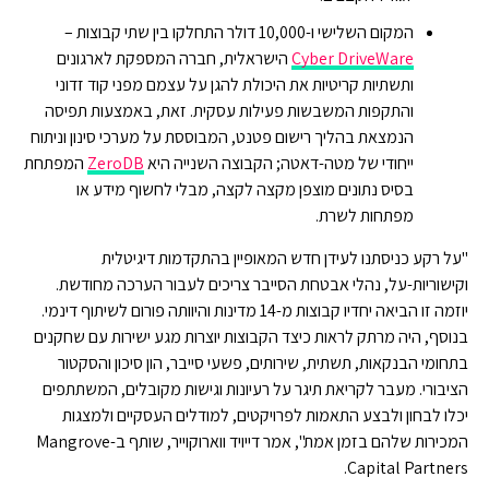
המקום השלישי ו-10,000 דולר התחלקו בין שתי קבוצות –
Cyber DriveWare
הישראלית, חברה המספקת לארגונים
ותשתיות קריטיות את היכולת להגן על עצמם מפני קוד זדוני
והתקפות המשבשות פעילות עסקית. זאת, באמצעות תפיסה
הנמצאת בהליך רישום פטנט, המבוססת על מערכי סינון וניתוח
ייחודי של מטה-דאטה; הקבוצה השנייה היא
ZeroDB
המפתחת
בסיס נתונים מוצפן מקצה לקצה, מבלי לחשוף מידע או
מפתחות לשרת.
"על רקע כניסתנו לעידן חדש המאופיין בהתקדמות דיגיטלית
וקישוריות-על, נהלי אבטחת הסייבר צריכים לעבור הערכה מחודשת.
יוזמה זו הביאה יחדיו קבוצות מ-14 מדינות והיוותה פורום לשיתוף דינמי.
בנוסף, היה מרתק לראות כיצד הקבוצות יוצרות מגע ישירות עם שחקנים
בתחומי הבנקאות, תשתית, שירותים, פשעי סייבר, הון סיכון והסקטור
הציבורי. מעבר לקריאת תיגר על רעיונות וגישות מקובלים, המשתתפים
יכלו לבחון ולבצע התאמות לפרויקטים, למודלים העסקיים ולמצגות
המכירות שלהם בזמן אמת", אמר דייויד ווארוקוייר, שותף ב-Mangrove
Capital Partners.