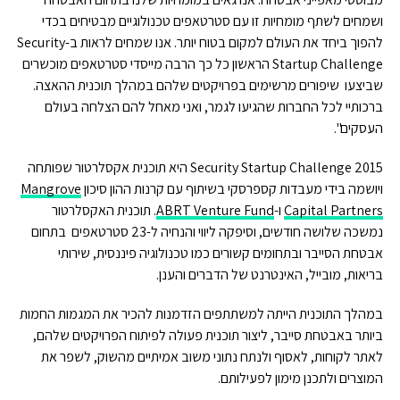
ושמחים לשתף מומחיות זו עם סטרטאפים טכנולוגיים מבטיחים בכדי
להפוך ביחד את העולם למקום בטוח יותר. אנו שמחים לראות ב-Security
Startup Challenge הראשון כל כך הרבה מייסדי סטרטאפים מוכשרים
שביצעו שיפורים מרשימים בפרויקטים שלהם במהלך תוכנית ההאצה.
ברכותיי לכל החברות שהגיעו לגמר, ואני מאחל להם הצלחה בעולם
העסקים".
Security Startup Challenge 2015 היא תוכנית אקסלרטור שפותחה
ויושמה בידי מעבדות קספרסקי בשיתוף עם קרנות ההון סיכון
Mangrove
Capital Partners
ו-
ABRT Venture Fund
. תוכנית האקסלרטור
נמשכה שלושה חודשים, וסיפקה ליווי והנחיה ל-23 סטרטאפים בתחום
אבטחת הסייבר ובתחומים קשורים כמו טכנולוגיה פיננסית, שירותי
בריאות, מובייל, האינטרנט של הדברים והענן.
במהלך התוכנית הייתה למשתתפים הזדמנות להכיר את המגמות החמות
ביותר באבטחת סייבר, ליצור תוכנית פעולה לפיתוח הפרויקטים שלהם,
לאתר לקוחות, לאסוף ולנתח נתוני משוב אמיתיים מהשוק, לשפר את
המוצרים ולתכנן מימון לפעילותם.