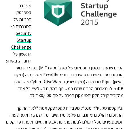
מעבדת
קספרסקי
הכריזה על
המנצחים ב-
Security
Startup
Challenge
הראשון של
החברה. באירוע
הסיום שנערך במכון הטכנולוגי של מסצ'וסטס (MIT) בסוף השבוע
הוכרזו הסטרטאפים המבטיחים ביותר: Excalibur מסלובקיה (מקום
ראשון), Pipe מגרמניה (מקום שני), ו-Cyber DriveWare מישראל ו-
ZeroDB מארצות הברית שזכו במשותף במקום השלישי. כל אחד
מהזוכים קיבל חלק יחסי מקרן הפרס על סך 80,000 דולר.
יוג'ין קספרסקי, יו"ר ומנכ"ל מעבדות קספרסקי, אמר: "לאור ההיקף
והתחכום ההולכים ומתגברים של איומי הסייבר מדי שנה, החלטנו לעודד
יזמים צעירים מכל העולם לבנות פתרונות אבטחת סייבר ולפתח פרויקטים
מבוססי מאפייני אבטחה. אנו גאים במומחיות שלנו בתחום האבטחה