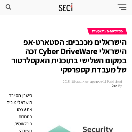
סטרטאפים והשקעות
הישראלים מככבים: הסטארט-אפ
הישראלי Cyber DriveWare זכה
במקום השלישי בתוכנית האקסלרטור
של מעבדת קספרסקי
Published
11 שנים ago
on
אוגוסט 18, 2015
Dan
By
כישרו
ן הסייבר
הישראלי מוכיח
את עצמו
בתחרות
בינלאומית
חשובה: