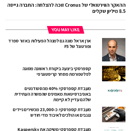
ההאקר הווירטואלי של Cronus זוכה להצלחה: החברה גייסה
8.5 מיליון שקלים
YOU MAY LIKE
ארן אראל מונה גם למנהל הפעילות באזור ספרד
ופורטוגל של F5
קספרסקי ביצעה ביקורת ראשונה מסוגה
לפלטפורמת מסחר קריפטוגרפי
מעבדת קספרסקי: 40% מהסטודנטים
באוניברסיטאות מאמינים שהמשרה העתידית
שלהם עדיין לא קיימת
מעבדת קספרסקי: כ-23,000 מכשירים ניידים
נגנבים או הולכים לאיבוד מדי חודש
מעבדת קספרסקי משיקה את Kaspersky