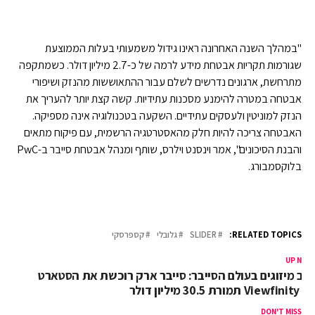
"במהלך השנה האחרונה ראינו גידול משמעותי בעלות הממוצעת
שגורמות תקריות אבטחת מידע לרמה של כ-2.7 מיליון דולר. כשמתקפה
מתרחשת, ארגונים נדרשים לשלם עבור ההתאוששות מהנזק ושיפורי
אבטחה במטרה להימנע מסכנות עתידיות. קשה קצת יותר להעריך את
הנזק למוניטין ולעסקים עתידיים. השקעה בטכנולוגיה אינה מספיקה.
האבטחה צריכה להיות חלק מהאסטרטגיה הרשמית, עם פיקוח מתאים
והבנת הסיכונים", אמר וינסנט וילרס, שותף ומנהל אבטחת סייבר ב-PwC
בלוקסמבורג.
RELATED TOPICS:
SLIDER
גלובלי
קספרסקי
UP NEX
וב מיזוגים בעולם הסייבר: סייבר ארק רוכשת את הסטארט
 Viewfinity תמורת 30.5 מיליון דולר
DON'T MISS