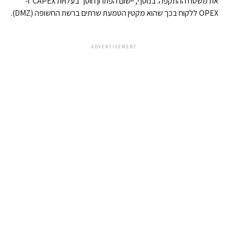
את משטח ההתקפה. בנוסף, יישום הפתרון חוסך בעלויות CAPEX ו-
OPEX ללקוח בכך שהוא מקטין הטמעת שרתים ברשת החשופה (DMZ).
ADVERTISEMENT