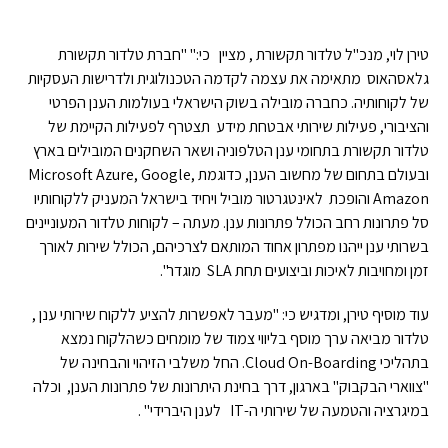
טירן לוי, מנכ"ל טלדור תקשורת , מציין כי:" "חברת טלדור תקשורת
גלאסהאוס מתאימה את עצמה לקדמה הטכנולוגית ולדרישות העסקיות
של לקוחותיה. כחברה מובילה בשוק הישראלי בעולמות הענן הפרטי
והציבורי, פעילות שירותי אבטחת מידע תצטרף לפעילות הקיימת של
טלדור תקשורת בתחומי ענן הטלפוניה ושאר השחקנים המובילים בארץ
ובעולם בתחום של מחשוב הענן, כדוגמת Microsoft Azure, Google,
Amazon והופכת לאינטגרטור מוביל ויחיד בישראל המעניק ללקוחותיו
סל פתרונות רחב הכולל פתרונות ענן. מעתה – לקוחות טלדור המעוניינים
בשרותי ענן ייהנו מפתרון אחוד המותאם לצרכיהם, הכולל שירות לאורך
זמן ומחויבות לאיכות וביצועים תחת SLA מוגדר".
עוד מוסיף טירן, ומדגיש כי: "מעבר לאפשרות להציע ללקוח שירותי ענן ,
טלדור מביאה ערך מוסף בליווי צמוד של מומחים כשהלקוח נמצא
בתהליכי Cloud On-Boarding. החל משלבי הזיהוי והבחינה של
"צווארי הבקבוק" בארגון, דרך בחינת היתרונות של פתרונות הענן, וכלה
במיגרציה והטמעה של שירותי ה-IT לענן היברידי" .