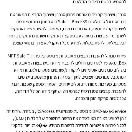
להטמיע ברשת מאחורי הקלעים.
סנכרון ושיתוף קבצים מאובטח פתרון סנכרון ושיתוף הקבצים המאובטח
המבוסס על טכנולוגיית Safe-T Box FSS הוא פתרון רחב ומאובטח
לשיתוף קבצים ומידע בארגונים גדולים, מאפשר למשתמשים העסקיים
לשתף מידע בצורה בטוחה עם פונקציות עסקיות ושותפים עסקיים ברמה
הגלובאלית, ולגשת בקלות למידע מכל התקן ללא צורך בתוואי מוצפן.
שירות מנוהל להעברת קבצים מאובטחת מבוסס על פתרון MFT Safe-T
Box, מאפשר לארגונים גדולים להעביר מידע רגיש בצורה מאובטחת
בשילוב מנגנונים אוטומטים ללקוחות/שותפים עסקיים ולאבטח מידע
המתקבל מגורמים חיצוניים לתוך הארגון. הפתרון מוטמע ביישומים
עסקיים, מערכות מסורתיות, וכלים ייחודים, הפתרון מספק שכבות הגנה
להעברת קבצים סטנדרטית לגורמי חוץ ושתוף מידע הכולל הזדהות,
טכנולוגיות סריקת תוכן והצפנה.
DMZ-as-a-Service מבוסס על טכנולוגיית RSAccess, בעזרת שירות זה
ניתן לפשט בצורה מאובטחת את הרשת החשופה של הלקוח (DMZ),
לסגור פרצות אפשריות לחדירה לרשתות המידע ��ארגוניות ולהקטין