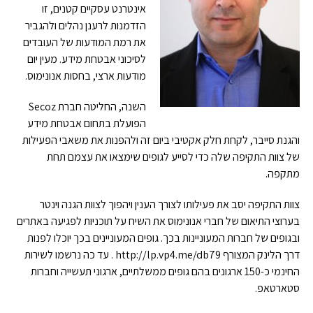
אינטרנט עסקיים קטנים, זו
הזדמנות לרענן נהלים ולהגביר
את רמת המודעות של העובדים
לסיכוני אבטחת מידע. מעין יום
מודעות ארצי, בחסות אנונימוס.
השנה, החליטה חברת Secoz
הפועלת בתחום אבטחת מידע
והגנת סייבר, לקחת חלק אקטיבי ביום זה ולהפנות את משאבי הפעילות
של צוות התקיפה שלה כדי לסייע לגופים שימצאו את עצמם תחת
מתקפה.
צוות התקיפה יסב את פעילותו לצורך הענין ויהפוך לצוות הגנה וינטר
בערוצי התיאום של חברי אנונימוס את השיח על תוכניות לפגיעה באתרים
ובגופים של חברות המעוניינות בכך. גופים המעוניינים בכך יוכלו לפנות
דרך הלינק המצורף http://lp.vp4.me/db79 . עד כה נרשמו לשירות
החינמי כ-150 ארגונים בהם גופים ממשלתיים, ארגוני תעשייה וחברות
סטארטאפ.