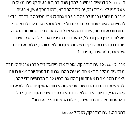
ב- Secoz מדגישים כי חשוב להבין שגם בתוך אירועים קטנים ומציקים
שעל פניו לא יוצרים נזק, יכולים להתחבא, כמו במסך עשן, אירועים
מורכבים יותר שיכנסו לפעולה בעיתוי אחר לגמרי. מסיבה זו בלבד, כדאי
להתייחס לאיומי אנונימוס ברצינות ולא כאל איומי זאב זאב ולוודא שכל
התוכנות מעודכנות, שהורדו טלאי אבטחה מעודכנים, שתוכנות ההגנה
פועלות באופן תקין וככלל, שהעובדים מכירים את כללי הבסיס ואינם
פותחים קבצים או לינקים נשלחו ממקורות לא מזוהים, שלא מעבירים
סיסמאות בטפסים יעודיים וכו'.
מנכ"ל Secoz נועם הנדרוקר: "גופים ארגוניים גדולים כבר נערכים ליום זה
ומבצעים מהלכים לצמצום פגיעה בהם. ארגונים קטנים יותר מוצאים את
עצמם חסרי אונים מאחר ואין להם את המשאבים הדרושים כדי להבין
ולממש את ההגנה הנדרשת. אני מקווה שצוות ההאקרים שלנו לא יעבוד
קשה מדיי, בדיוק כשם שלא עבד קשה מדיי בשנים הקודמות, אבל
באבטחת מידע והגנת סייבר, מילת המפתח היא הערכות".
בתמונה: נועם הנדרוקר, מנכ"ל Secoz