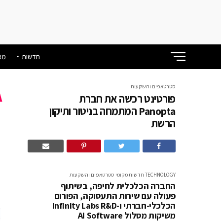
חדשות
מא
סטרטאפים והשקעות
פורטינט רכשה את חברת
Panopta המתמחה בניטור ותיקון
הרשת
ה
TECHNOLOGY
חדשות
מקומי
סטרטאפים והשקעות
החברה הכלכלית לחיפה, בשיתוף
פעולה עם שירות התעסוקה, הפורום
הכלכלי-חברתי ו-Infinity Labs R&D
משיקות מסלול AI Software