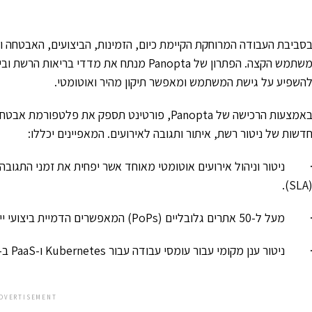
סביבת העבודה המרוחקת הקיימת כיום, הזמינות, הביצועים, האבטחה והא
משתמש הקצה. הפתרון של Panopta מנתח את מדד
השפיע על גישת המשתמש ומאפשר תיקון מהיר ואוטומטי.
באמצעות הרכישה של Panopta, פורטינט תספק את 
דשות של ניטור רשת, איתור ותגובה לאירועים. המאפיינים יכללו:
(SLA)
מעל ל-50 אתרים גלובליים (PoPs) המאפשרים הדמיית ביצועי יישומים וזמן שיהוי אשר עלולים להשפיע על חווית המשתמש.
 ניטור ענן מקומי עבור עומסי עבודה עבור Kubernetes ו-PaaS ב-AWS ו-Azure.
DVERTISEMENT