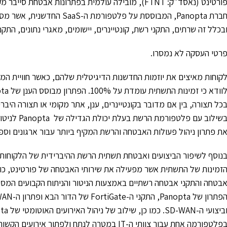
פורטינט (נאסד"ק: FTNT), מובילה עולמית בפתרונות אבט
חברת Panopta, המבוססת על פלט
בכלל זה שרתים, התקני רשת, קונטיינרים, יישומים, מאגרי נתונים, התקני
רטי העסקה לא נמסרו.
קוחות מאיצים את יוזמות החדשנות הדיגיטלית שלהם, כאשר חוויית המ
בשילוב עם 
ת פתרון ניהול פעולות האבטחה והרשת המקיף ביותר עבור ארגונים וספ
נוסף לשיפור הביצועים ואבטחת תשתית הרשת ההיברידית של הלקוחות,
פלטפורמה אחת עבור צוותי ה-IT במטרה לנתח ולפתור אירועים הקשורים לרשת בזמן אמת ובאופן יזום.