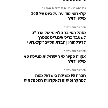
אבטחת מידע ארגונית
סטרטאפים והשקעות
קלארוטי מודיעה על גיוס של 100
ו
מיליון דולר
פ
סטרטאפים והשקעות
מנהל הסייבר הלאומי של ארה"ב
ל
לשעבר כריס אינגליס מצטרף
לדירקטוריון חברת הסייבר קלארוטי
סטרטאפים והשקעות
אקווה סקיוריטי הישראלית מגייסת 60
מיליון דולר
א
סטרטאפים והשקעות
ב
חברת F5 משיקה בישראל מטה
למחקר ופיתוח ולאקדמיה הטכנולוגית
ב