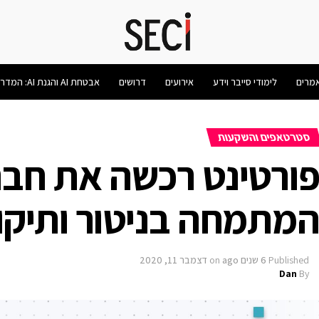
מרים
לימודי סייבר וידע
אירועים
דרושים
אבטחת AI והגנת AI: המדריך המלא 2026
סטרטאפים והשקעות
מתמחה בניטור ותיקו
Published
6 שנים ago
on
דצמבר 11, 2020
Dan
By