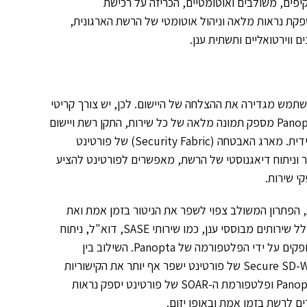
חת סייבר מקיפים, משולבים ואוטומטיים, הכריזה על רכישת
פורמת ה-SaaS החדשנית, אשר מספקת נראות מלאה וניהול אוטומטי של הרשת הארגונית,
ם ווירטואליים ותשתית ענן.
שתמש מגדירה את ההצלחה של היישום. לכן, יש צורך קריטי
לוודא כי זמינות התשתית עומדת על 100%. הפתרון מבוסס הענן של Panopta מספק תמונה מלאה של כל שירות, התקן רשת ויישום
בכל תצורה, בין אם מדובר בקונטיינרים, ענן, אתר מקומי או תצורה היברידית. מארג האבטחה (Security Fabric) של פורטינט
פלטפורמת הרשת בעלת יכולת הגדילה של Panopta לניטור וניתוח דיאגנוסטי של הרשת, מאפשרים לפורטינט להציע
קי שירות.
 הפתרון המשולב צפוי לשפר את הניטור בזמן אמת ואת
הזמינות של התשתית אשר מפעילה את שירותי האבטחה של פורטינט, כולל שירותים מבוססי ענן, כמו שירותי SASE, דוא"ל, ניתוח
אבטחה והתקני אבטחה רשתיים באמצעות הניטור והניתוח הקבועים המסופקים על ידי הפלטפורמה של Panopta. השילוב בין
הפתרון של Panopta, התקני ה-FortiGate של הדור הבא ופתרון ה-Secure SD-WAN של פורטינט ישפר אף יותר את הקישוריות
וביצועי ה-SD-WAN. כמו כן, שילוב של ניהול האירועים האוטומטי של Panopta ופלטפורמת ה-SOAR של פורטינט יספק נראות