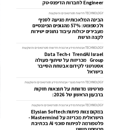
Engineer לחברות הדיפנס-טק
TECHNOLOGY
חדשות
סטרטאפים והשקעות
הבינה המלאכותית מגיעה לסניף
ולכספומט: 57% מהגופים הפיננסיים
מעבירים יכולות עיבוד נתונים ישירות
לקצה הרשת
TECHNOLOGY
אבטחת מידע ארגונית
חדשות
סטרטאפים והשקעות
TrendAI Israel ו-Data Tech
Group מכריזות על שיתוף פעולה
אסטרטגי לקידום אבטחת הסייבר
בישראל
TECHNOLOGY
חדשות
מוצרי אבטחת מידע
סטרטאפים והשקעות
פורטינט מדווחת על תוצאות חזקות
ברבעון הראשון של 2026:
TECHNOLOGY
אבטחת מידע ארגונית
סטרטאפים והשקעות
במקום צוות פיתוח:Elysian Softech
הישראלית מכריזה על Mastermind -
פלטפורמה לפיתוח סוכני AI בכתיבת
פרומפט פשוט