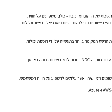
יכות של היישום ומרכיביו – כולם משפיעים על חווית
י בריאות הרשת וביצועי היישומים כדי לזהות בעיות פוטנציאליות אשר עלולות
פלטפורמת אבטחת הרשת המקיפה ביותר בתעשייה על ידי הוספת יכולות
· ניטור וניהול אירועים אוטומטי מאוחד אשר יפחית את זמני התגובה עבור צוותי ה-NOC ויתרום לרמת שירות גבוהה בארגון
A