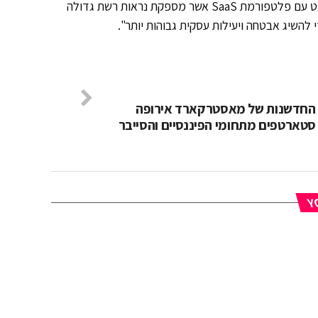
של Panpota משלימה את פתרונות האבטחה הטובים מסוגם של פורטינט עם פלטפורמת SaaS אשר מספקת נראות רשת גדולה
די להשיג אבטחה ויעילות עסקית גבוהות יותר".
החדשנות של מאסטרקארד אירופה
סטארטפים מתחומי הפיננסיים והסייבר
YO