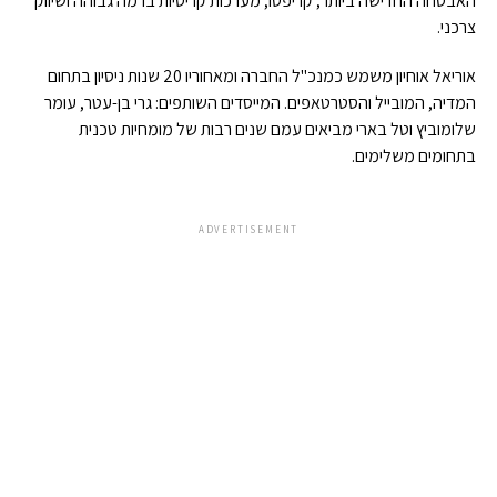
האבטחה החדישה ביותר, קריפטו, מערכות קריטיות ברמה גבוהה ושיווק
צרכני.
אוריאל אוחיון משמש כמנכ"ל החברה ומאחוריו 20 שנות ניסיון בתחום
המדיה, המובייל והסטרטאפים. המייסדים השותפים: גרי בן-עטר, עומר
שלומוביץ וטל בארי מביאים עמם שנים רבות של מומחיות טכנית
בתחומים משלימים.
ADVERTISEMENT