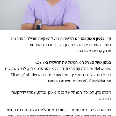
קרן בנסון אאוק ונצ'רס
הודיעה היום על השקעה מובילה בסבב גיוס
בשלב הסיד בהיקף של 4 מיליון דולר, בחברה המפתחת
ארנק קריפטו מאובטח.
בנסון אאוק ונצ'רס היא המשקיעה הראשית ב- KZen
Networks ומובילה קונסורציום הכולל את סמסונג ואלרון, לצד משקיעים
נוספים הפעילים בבלוקצ'ין ובמטבעות קריפטו כמו FJLabs,Collider
VC, BlockNation ומספר משקיעים נוספים.
רוברט כהן, המייסד והמנהל של בנסון אאוק ונצ'רס, יצטרף לדירקטוריון
החברה.
צוות הניהול שבסיסו בתל אביב, מורכב ממנהלים בעלי ניסיון רב בתחומי