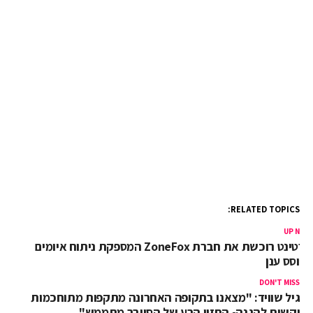
RELATED TOPICS:
UP NEX
פורטינט רוכשת את חברת ZoneFox המספקת ניתוח איומים
בוסס ענן
DON'T MISS
גיל שוויד: "מצאנו בתקופה האחרונה מתקפות מתוחכמות
וקשות להגנה- החזון הרע של הסייבר מתממש"