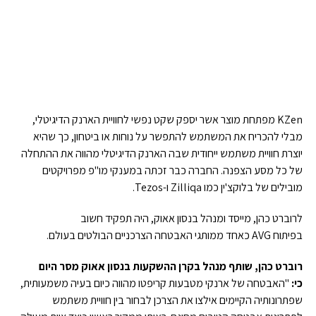
KZen מפתחת מוצר אשר יספק שקט נפשי לחוויית הארנק הדיגיטלי,
מבלי להכריח את המשתמש להתפשר על נוחות או ביטחון, כך שהיא
יוצרת חוויית משתמש ייחודית שבה הארנק הדיגיטלי מהווה את ההתחלה
של כל מסע הצפנה. החברה כבר זכתה במענקי מו"פ מפרויקטים
מובילים של בלוקצ'ין כמו Zilliqa ו-Tezos.
לרוברט כהן, מייסד ומנהל בנסון אאוק, היה תפקיד חשוב
בפיתוח AVG כאחד ממותגי האבטחה הצרכניים הבולטים בעולם.
רוברט כהן, שותף מנהל בקרן ההשקעות בנסון אאוק מסר היום
כי:
"האבטחה של ארנקי מטבעות קריפטו מהווה כיום בעיה משמעותית,
שפתרונותיה הקיימים אילצו את הצרכן לבחור בין חוויית משתמש