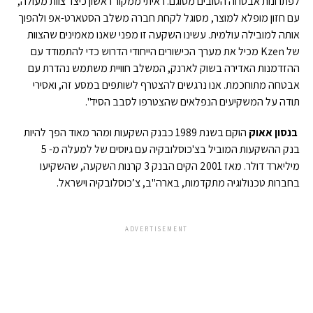
לפתרונות אבטחה הטובים מסוגם. ראיתי ממקור ראשון כיצד צוות מעולה,
עם חזון מופלא למוצר, מסוגל לקחת חברה משלב הסטארט-אפ ולהפוך
אותה למובילה עולמית. עשינו השקעה זו מפני שאנו מאמינים שהצוות
של Kzen מכיל את מערך הכישורים הייחודי הדרוש כדי להתמודד עם
ההזדמנות האדירה בשוק לארנק, המשלב חוויית משתמש נהדרת עם
אבטחה מתוחכמת. אנו נרגשים להצטרף לשותפים במסע זה, ואסירי
תודה על המשקיעים הנפלאים שהצטרפו לסבב הסיד".
בנסון אאוק
הוקם בשנת 1989 כבנק השקעות ומהר מאוד הפך להיות
בנק ההשקעות המוביל בצ'כוסלובקיה עם גיוסים של למעלה מ- 5
מיליארד דולר. מאז 2001 הקים הבנק 3 קרנות השקעה, שהשקיעו
בחברות טכנולוגיה מתקדמות, בארה"ב, צ’כוסלובקיה וישראל.
ADVERTISEMENT