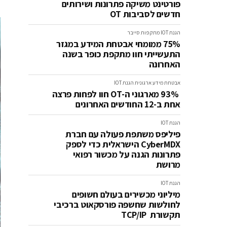
פורטינט משיקה פתרונות ושירותים
חדשים לסביבות OT
הגנת IOT
מתקפות סייבר
75% ממומחי אבטחת המידע במגזר
התעשייתי חוו מתקפת כופר בשנה
האחרונה
אבטחת מידע ארגונית
הגנת IOT
93% מארגוני ה-OT חוו לפחות פרצה
אחת ב-12 החודשים האחרונים
הגנת IOT
פיליפס משתפת פעולה עם חברת
CyberMDX הישראלית כדי לספק
פתרונות הגנה על מכשור רפואי
מרושת
הגנת IOT
מיליוני מכשירים בעולם חשופים
לחולשות שחשפה פורסקאוט ברכיבי
תקשורת TCP/IP ‎