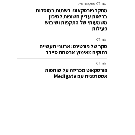
הגנת IOT
מתקפות סייבר
מחקר פורסקאוט: רשתות במוסדות
בריאות עדיין חשופות לסיכון
משמעותי של התקפות ושיבוש
פעילות
ב
פ
הגנת IOT
סקר של פורטינט: ארגוני תעשייה
ו
רחוקים מאימוץ אבטחת סייבר
ש
הגנת IOT
פורסקאוט מכריזה על שותפות
אסטרטגית עם Medigate
ל
א
ד