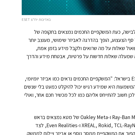
באדיבות יח"צ ESET
 לבישה, כעת המשקפיים החכמים נמצאים בתקופה של
 סף הצעצוע, הופך בהדרגה לאביזר שימושי, מעוצב יותר
אול שאלות על מה שרואים ולקבל מידע בזמן אמת,
י מדובר גם בטכנולוגיה שמעלה שאלות חדשות על פרטיות, אבטחת מידע והדרך
לדברי גיל שטרן, מנהל השיווק של קומסקיור, המפיצה הרשמית של ESET בישראל: "המשקפיים החכמים נראים כמו אביזר יומיומי,
בפועל הם יכולים לכלול מצלמה, מיקרופון, חיבור לענן ויכולות AI. המשמעות היא שמידע רגיש יכול להיקלט כמעט בלי שנשים
ן חשוב להתייחס אליהם כמו לכל מכשיר חכם אחר, ואולי
המשקפיים החכמים כבר אינם צעצוע או גימיק לא בשל. דגמים כמו Ray-Ban Meta ו-Oakley Meta של מטא נמצאים בראש
טבלת המכירות, ולצדם פועלים שחקנים נוספים כמו XREAL, Rokid, TCL-RayNeo, Vuzix, Solos ו-Even Realities, לצד
הפוך את המשקפיים ממסך נוסף או אביזר צילום לממשק