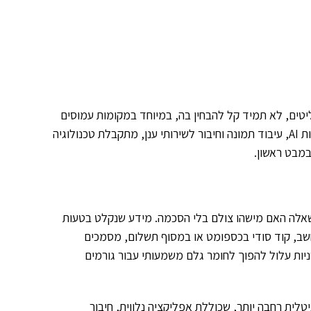
טים, לא תמיד קל להבחין בה, במיוחד במקומות עמוסים
כמו רחוב, תחבורה ציבורית, חנויות או משרדים. כאשר מוסיפים לכך יכולות AI, עיבוד תמונה וחיבור לשירותי ענן, מתקבלת טכנולוגיה
במבט ראשון.
 הסיכון אינו מסתכם בשאלה האם מישהו צולם בלי הסכמה. מידע שנקלט בטעות
ב, קוד סודי בכספומט או במסוף תשלום, מסמכים
ניות עלול להפוך לחומר גלם משמעותי עבור גורמים
ת רחבה יותר, שכוללת אפליקציה נלווית, חיבור