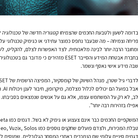
דומה לשעון ולטבעת החכמים שהצמיחו קטגוריה חדשה של טכנולוגיה
ריחה וצמיחה – מה שבעבר נתפס כמוצר עתידני או כגימיק טכנולוגי על
מחובר הרבה יותר לבינה מלאכותית. לצד האפשרות לצלם, להקליט, לש
בחברת אבטחת המידע והסייבר ESET מזהירים כ
בה מידע אישי נאסף ונשמר.
אבל 
ב, לא רק על המשתמש עצמו, אלא גם על אנשים שנמצאים בסביבתו. לכ
פילו בזהירות רבה יותר".
גמים סיניים עלומי שם הנמכרים באתרי המסחר הגלובליים, שמנסים ל