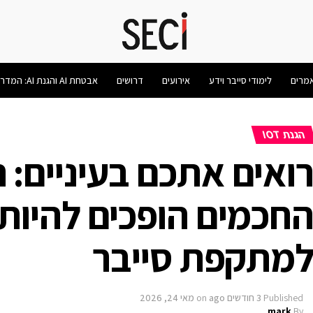
מרים
לימודי סייבר וידע
אירועים
דרושים
אבטחת AI והגנת AI: המדריך המלא 2026
הגנת IOT
ואים אתכם בעיניים: 
חכמים הופכים להיות
מתקפת סייבר
Published
3 חודשים ago
on
מאי 24, 2026
mark
By