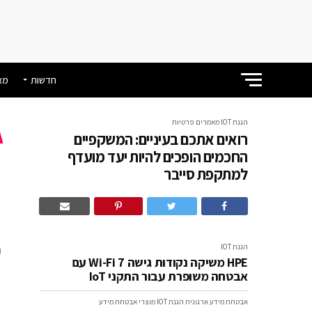
חדשות
מא
הגנת IOT
מאמרים
פרטיות
רואים אתכם בעיניים: המשקפיים
ר
החכמים הופכים להיות יעד מועדף
למתקפת סייבר
ה
ל
הגנת IOT
HPE משיקה נקודות גישה Wi-Fi 7 עם
אבטחה משופרת עבור התקני IoT
אבטחת מידע ארגונית
הגנת IOT
מוצרי אבטחת מידע