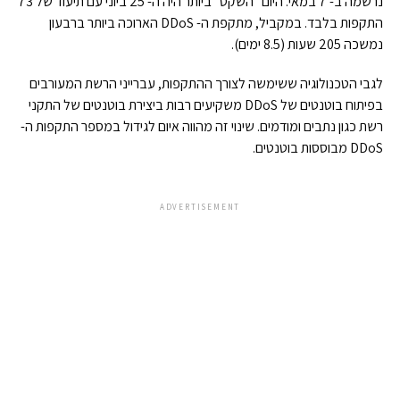
נרשמה ב- 7 במאי. היום "השקט" ביותר היה ה- 25 ביוני עם תיעוד של 73
התקפות בלבד. במקביל, מתקפת ה- DDoS הארוכה ביותר ברבעון
נמשכה 205 שעות (8.5 ימים).
לגבי הטכנולוגיה ששימשה לצורך ההתקפות, עברייני הרשת המעורבים
בפיתוח בוטנטים של DDoS משקיעים רבות ביצירת בוטנטים של התקני
רשת כגון נתבים ומודמים. שינוי זה מהווה איום לגידול במספר התקפות ה-
DDoS מבוססות בוטנטים.
ADVERTISEMENT