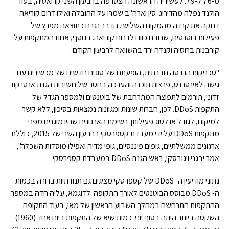
מ-76 ל-79. לעשיריה הראשונה הצטרפה ברבעון השני קרואטיה, בעוד
הולנד נפלה מהדירוג. סין וארה"ב שמרו על ההובלה ואילו דרום קוריאה
דחקה את קנדה מהמקום השלישי. הדבר נגרם כתוצאה מפרץ של
פעילות בוטנטים, שרובם כוונו לדרום קוריאה. בנוסף, אחוז המתקפות על
קורבנות ברוסיה וקנדה ירד בהשוואה לרבעון הקודם.
"טכניקות הנדסה חברתית, הופעתם של סוגים חדשים של מכשירים עם
גישה לאינטרנט, פרצות תוכנה והערכה בחסר של חשיבות הגנת אנטי קוד
זדוני, תורמים לתפוצה המתרחבת של בוטנטים ולמספר הגדל של
התקפות DDoS. לכן, חברות שונות ומגוונות נמצאות בסיכון, ללא קשר
למיקום, לגודל או לסוג פעילותן. רשימת הארגונים שהיו מוגנים מפני
מתקפות DDoS על ידי מעבדת קספרסקי ברבעון השני של 2015, כוללת
ארגונים ממשלתיים, גופים פיננסיים, גופי מדיה ואפילו מוסדות השכלה",
אמר יבגני ויגובסקי, ראש הגנת DDoS במעבדת קספרסקי.
נתוני מודיעין ה- DDoS של קספרסקי מציגים גם תנודתיות ברורה בכמות
ה- DDoS מבוסס הבוטנטים לאורך התקופה. לדוגמא, עליה חדה במספר
ההתקפות התרחשה במהלך השבוע הראשון של מאי, בעוד התקופה
השקטה ביותר היתה בסוף יוני. כמות שיא של התקפות ביום אחד (1960)